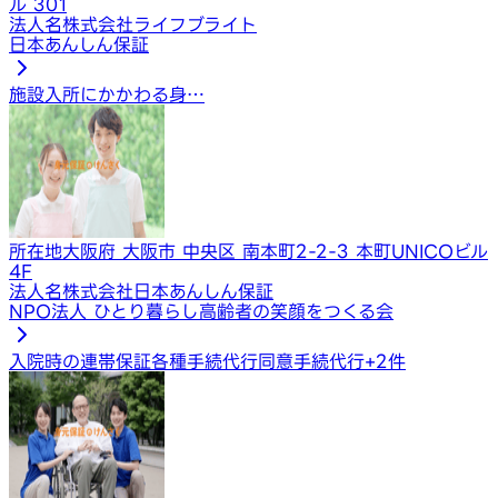
ル 301
法人名
株式会社ライフブライト
日本あんしん保証
施設入所にかかわる身…
所在地
大阪府 大阪市 中央区 南本町2-2-3 本町UNICOビル
4F
法人名
株式会社日本あんしん保証
NPO法人 ひとり暮らし高齢者の笑顔をつくる会
入院時の連帯保証
各種手続代行
同意手続代行
+
2
件