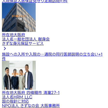
入院保証
入居保証
見守り定期訪問
+
1
件
所在地
大阪府
法人名
一般社団法人 献身会
きずな身元保証サービス
施設への入所や入院の…
通院の同行
医師説明の立ち会い
+
1
件
所在地
大阪府 四條畷市 清瀧27-1
法人名
HRM LLC
国の指針に対応
NPO法人 きずなの会 大阪事務所