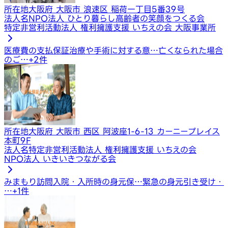
所在地
大阪府 大阪市 浪速区 稲荷一丁目5番39号
法人名
NPO法人 ひとり暮らし高齢者の笑顔をつくる会
特定非営利活動法人 権利擁護支援 いちえの会 大阪事業所
医療費の支払保証
治療や手術に対する意…
亡くなられた場合
のご…
+
2
件
所在地
大阪府 大阪市 西区 阿波座1-6-13 カーニープレイス
本町9F
法人名
特定非営利活動法人 権利擁護支援 いちえの会
NPO法人 いきいきつながる会
みまもり訪問
入院・入所時の身元保…
緊急の身元引き受け・
…
+
1
件