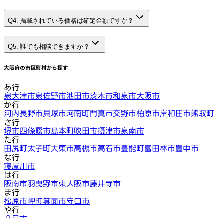
Q4. 掲載されている価格は確定金額ですか？
Q5. 誰でも相談できますか？
大阪府
の市区町村から探す
あ行
泉大津市
泉佐野市
池田市
茨木市
和泉市
大阪市
か行
河内長野市
貝塚市
河南町
門真市
交野市
柏原市
岸和田市
熊取町
さ行
堺市
四條畷市
島本町
吹田市
摂津市
泉南市
た行
田尻町
太子町
大東市
高槻市
高石市
豊能町
富田林市
豊中市
な行
寝屋川市
は行
阪南市
羽曳野市
東大阪市
藤井寺市
ま行
松原市
岬町
箕面市
守口市
や行