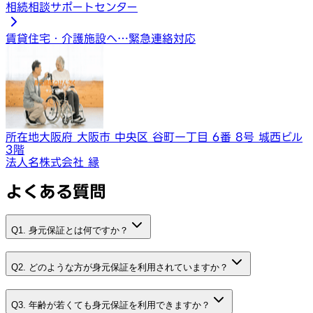
相続相談サポートセンター
賃貸住宅・介護施設へ…
緊急連絡対応
所在地
大阪府 大阪市 中央区 谷町一丁目 6番 8号 城西ビル
3階
法人名
株式会社 縁
よくある質問
Q1. 身元保証とは何ですか？
Q2. どのような方が身元保証を利用されていますか？
Q3. 年齢が若くても身元保証を利用できますか？