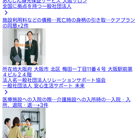
あんしん身元保証サービス 大阪サロン
全国に拠点を持つ一般社団法人
施設利用料などの債務…
死亡時の身柄の引き取…
ケアプラン
の同意
+
2
件
所在地
大阪府 大阪市 北区 梅田一丁目11番４号 大阪駅前第
４ビル２４階
法人名
一般社団法人リレーションサポート協会
一般社団法人 安心生活サポート 未来
医療施設への入院の際…
介護施設への入所時の…
入院・入
所、退院・退…
+
3
件