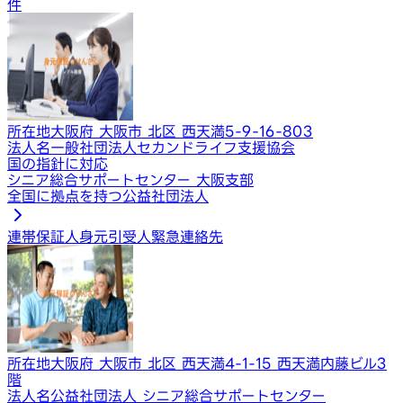
件
所在地
大阪府 大阪市 北区 西天満5-9-16-803
法人名
一般社団法人セカンドライフ支援協会
国の指針に対応
シニア総合サポートセンター 大阪支部
全国に拠点を持つ公益社団法人
連帯保証人
身元引受人
緊急連絡先
所在地
大阪府 大阪市 北区 西天満4-1-15 西天満内藤ビル3
階
法人名
公益社団法人 シニア総合サポートセンター