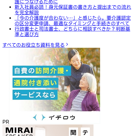
護につなげるために
新入社員必読！身元保証書の書き方と提出までの流れ
を完全解説
「今の介護度が合わない…」と感じたら。要介護認定
の区分変更申請、最適なタイミングと手続きのすべて
行政書士と司法書士、どちらに相談すべきか？判断基
準と選び方
すべてのお役立ち資料を見る
PR