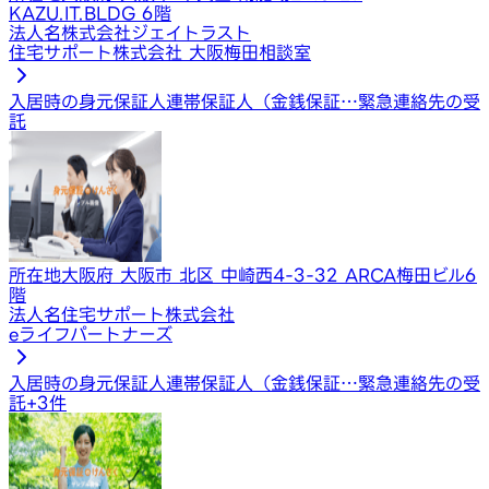
KAZU.IT.BLDG 6階
法人名
株式会社ジェイトラスト
住宅サポート株式会社 大阪梅田相談室
入居時の身元保証人
連帯保証人（金銭保証…
緊急連絡先の受
託
所在地
大阪府 大阪市 北区 中崎西4-3-32 ARCA梅田ビル6
階
法人名
住宅サポート株式会社
eライフパートナーズ
入居時の身元保証人
連帯保証人（金銭保証…
緊急連絡先の受
託
+
3
件