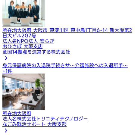
所在地
大阪府 大阪市 東淀川区 東中島1丁目6-14 新大阪第2
日大ビル207号
法人名
NPO法人 安らぎ
おひさぽ 大阪支店
全国14拠点を運営する株式会社
身元保証
病院の入退院手続きサ…
介護施設への入退所手…
+
1
件
所在地
大阪府
法人名
株式会社トリニティテクノロジー
なごみ就活サポート 大阪支部