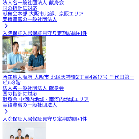
法人名
一般社団法人 献身会
国の指針に対応
献身会本部 大阪市北部、京阪エリア
実績豊富の一般社団法人
入院保証
入居保証
見守り定期訪問
+
1
件
所在地
大阪府 大阪市 北区天神橋2丁目4番17号 千代田第一
ビル3階
法人名
一般社団法人 献身会
国の指針に対応
献身会 中河内地域・南河内地域エリア
実績豊富の一般社団法人
入院保証
入居保証
見守り定期訪問
+
1
件