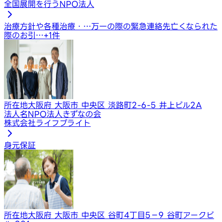
全国展開を行うNPO法人
治療方針や各種治療・…
万一の際の緊急連絡先
亡くなられた
際のお引…
+
1
件
所在地
大阪府 大阪市 中央区 淡路町2-6-5 井上ビル2A
法人名
NPO法人きずなの会
株式会社ライフブライト
身元保証
所在地
大阪府 大阪市 中央区 谷町4丁目5－9 谷町アークビ