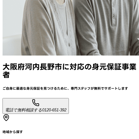
大阪府河内長野市
に対応
の身元保証事業
者
ご自身に最適な身元保証を見つけるために、
専門スタッフが
無料でサポート
します
電話で無料相談する
0120-651-392
地域から探す