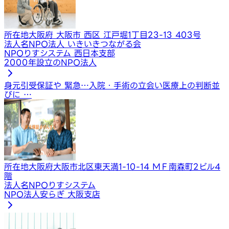
所在地
大阪府 大阪市 西区 江戸堀1丁目23-13 403号
法人名
NPO法人 いきいきつながる会
NPOりすシステム 西日本支部
2000年設立のNPO法人
身元引受保証や 緊急…
入院・手術の立会い
医療上の判断並
びに …
所在地
大阪府大阪市北区東天満1-10-14 ＭＦ南森町2ビル4
階
法人名
NPOりすシステム
NPO法人安らぎ 大阪支店