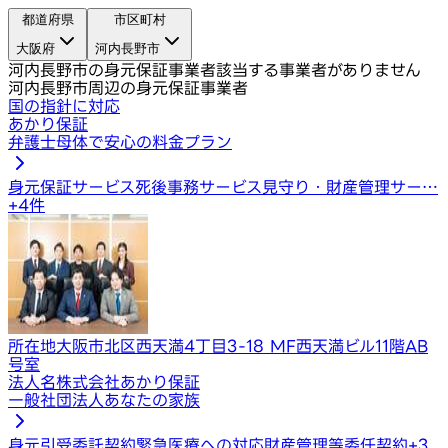
都道府県
市区町村
大阪府
河内長野市
河内長野市の身元保証事業者
該当する事業者がありません
河内長野市周辺の身元保証事業者
国の指針に対応
あかり保証
弁護士母体で安心の料金プラン
身元保証サービス
死後事務サービス
見守り・財産管理サー…
+
4
件
所在地
大阪市北区西天満4丁目3-18 MF西天満ビル11階AB
号室
法人名
株式会社あかり保証
一般社団法人あなたの家族
身元引受委託契約
緊急医療への対応
財産管理等委任契約
+
3