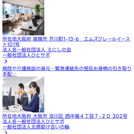
所在地
大阪府 高槻市 芥川町1-13-6 エムズクレールイース
ト101号
法人名
一般社団法人 えにしの会
一般社団法人ひとサポ
病院や介護施設の身元…
緊急連絡先の受託
お身柄の引き取り
手配…
所在地
大阪府 大阪市 淀川区 西中島４丁目７-２０ 302号
法人名
一般社団法人ひとサポ
一般社団法人北摂助け合いの輪