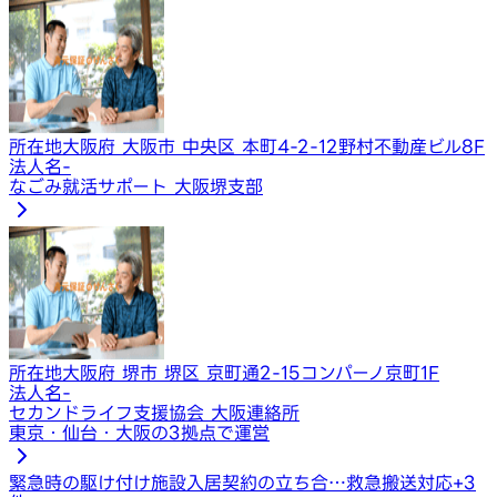
所在地
大阪府 大阪市 中央区 本町4-2-12野村不動産ビル8F
法人名
-
なごみ就活サポート 大阪堺支部
所在地
大阪府 堺市 堺区 京町通2-15コンパーノ京町1F
法人名
-
セカンドライフ支援協会 大阪連絡所
東京・仙台・大阪の3拠点で運営
緊急時の駆け付け
施設入居契約の立ち合…
救急搬送対応
+
3