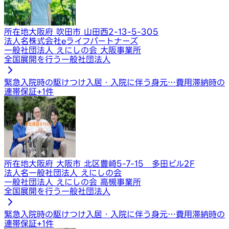
所在地
大阪府 吹田市 山田西2-13-5-305
法人名
株式会社eライフパートナーズ
一般社団法人 えにしの会 大阪事業所
全国展開を行う一般社団法人
緊急入院時の駆けつけ
入居・入院に伴う身元…
費用滞納時の
連帯保証
+
1
件
所在地
大阪府 大阪市 北区豊崎5-7-15 多田ビル2F
法人名
一般社団法人 えにしの会
一般社団法人 えにしの会 高槻事業所
全国展開を行う一般社団法人
緊急入院時の駆けつけ
入居・入院に伴う身元…
費用滞納時の
連帯保証
+
1
件