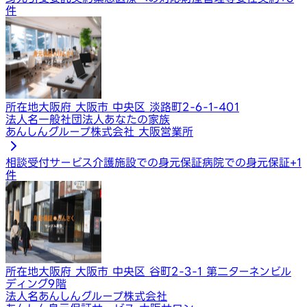
件
所在地
大阪府 大阪市 中央区 淡路町2-6-1-401
法人名
一般社団法人あなたの家族
あんしんグループ株式会社 大阪営業所
相談受付サービス
介護施設での身元保証
病院での身元保証
+
1
件
所在地
大阪府 大阪市 中央区 谷町2-3-1 第二ターネンビル
ディング9階
法人名
あんしんグループ株式会社