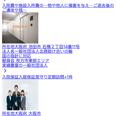
入院費や施設入所費の…
物や他人に損害を与え…
ご逝去後の
ご遺体や残…
所在地
大阪府 池田市 石橋２丁目14番11号
法人名
一般社団法人北摂助け合いの輪
国の指針に対応
献身会 枚方市東部エリア
実績豊富の一般社団法人
入院保証
入居保証
見守り定期訪問
+
1
件
所在地
大阪府 大阪市