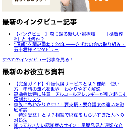
最新のインタビュー記事
【インタビュー】森に還る新しい選択肢──「循環葬
®︎」とは何か？
“信頼”を積み重ねて24年——きずなの会の取り組み・
五十君様インタビュー
すべてのインタビュー記事を見る
最新のお役立ち資料
【完全ガイド】介護保険サービスとは？種類・使い
方・申請の流れを世界一わかりやすく解説
高齢者は特に注意！アルコールアレルギーが引き起こす
深刻なリスク
家族にもわかりやすい！要支援・要介護度の違いを徹
底解説
「特別受益」とは？相続で財産をもらいすぎた人への
対処法
知っておきたい認知症のサイン：早期発見と適切な介