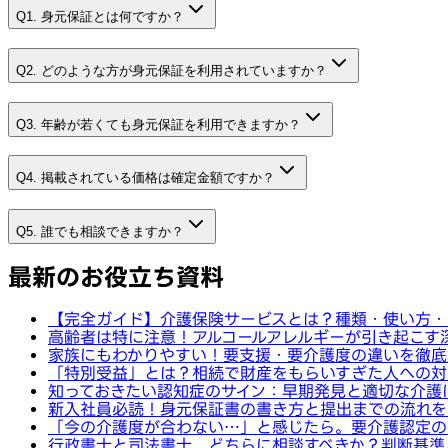
Q1. 身元保証とは何ですか？
Q2. どのような方が身元保証を利用されていますか？
Q3. 年齢が若くても身元保証を利用できますか？
Q4. 掲載されている価格は確定金額ですか？
Q5. 誰でも相談できますか？
最新のお役立ち資料
【完全ガイド】介護保険サービスとは？種類・使い方・
高齢者は特に注意！アルコールアレルギーが引き起こす
家族にもわかりやすい！要支援・要介護度の違いを徹底
「特別受益」とは？相続で財産をもらいすぎた人への対
知っておきたい認知症のサイン：早期発見と適切な介護
新入社員必読！身元保証書の書き方と提出までの流れを
「今の介護度が合わない…」と感じたら。要介護認定の
行政書士と司法書士、どちらに相談すべきか？判断基準