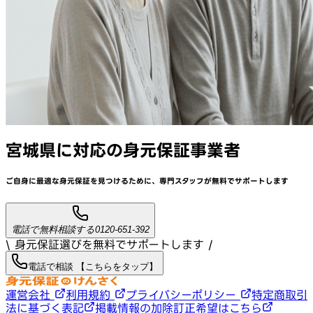
宮城県
に対応
の身元保証事業者
ご自身に最適な身元保証を見つけるために、
専門スタッフが
無料でサポート
します
電話で無料相談する
0120-651-392
\ 身元保証選びを無料でサポートします /
電話で相談 【こちらをタップ】
運営会社
利用規約
プライバシーポリシー
特定商取引
法に基づく表記
掲載情報の加除訂正希望はこちら