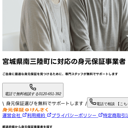
宮城県南三陸町
に対応
の身元保証事業者
ご自身に最適な身元保証を見つけるために、
専門スタッフが
無料でサポート
します
電話で無料相談する
0120-651-392
\ 身元保証選びを無料でサポートします /
電話で相談 【こ
運営会社
利用規約
プライバシーポリシー
特定商取引
都道府県から身元保証事業者を探す