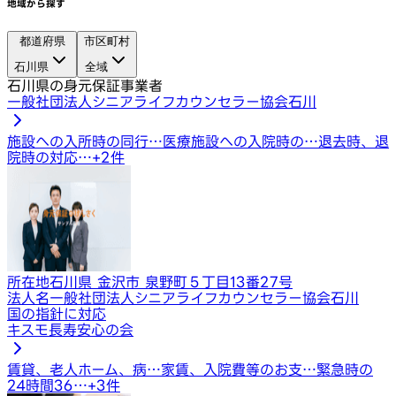
地域から探す
都道府県
市区町村
石川県
全域
石川県の身元保証事業者
一般社団法人シニアライフカウンセラー協会石川
施設への入所時の同行…
医療施設への入院時の…
退去時、退
院時の対応…
+
2
件
所在地
石川県 金沢市 泉野町５丁目13番27号
法人名
一般社団法人シニアライフカウンセラー協会石川
国の指針に対応
キスモ長寿安心の会
賃貸、老人ホーム、病…
家賃、入院費等のお支…
緊急時の
24時間36…
+
3
件