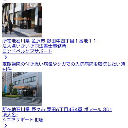
所在地
石川県 金沢市 畝田中四丁目１番地１１
法人名
いきいき司法書士事務所
ロンドベルケアサポート
定期通院の付き添い
病気やケガでの入院
病院を転院したい時
+
1
件
所在地
石川県 野々市 粟田6丁目454番 ボヌール 301
法人名
-
シニアサポート北陸