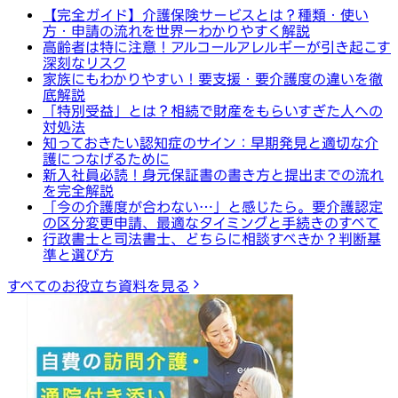
【完全ガイド】介護保険サービスとは？種類・使い
方・申請の流れを世界一わかりやすく解説
高齢者は特に注意！アルコールアレルギーが引き起こす
深刻なリスク
家族にもわかりやすい！要支援・要介護度の違いを徹
底解説
「特別受益」とは？相続で財産をもらいすぎた人への
対処法
知っておきたい認知症のサイン：早期発見と適切な介
護につなげるために
新入社員必読！身元保証書の書き方と提出までの流れ
を完全解説
「今の介護度が合わない…」と感じたら。要介護認定
の区分変更申請、最適なタイミングと手続きのすべて
行政書士と司法書士、どちらに相談すべきか？判断基
準と選び方
すべてのお役立ち資料を見る