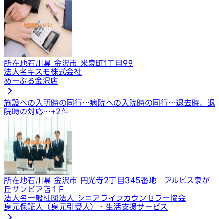
所在地
石川県 金沢市 米泉町1丁目99
法人名
キスモ株式会社
めーぷる金沢店
施設への入所時の同行…
病院への入院時の同行…
退去時、退
院時の対応…
+
2
件
所在地
石川県 金沢市 円光寺2丁目345番地 アルビス泉が
丘サンピア店１F
法人名
一般社団法人 シニアライフカウンセラー協会
身元保証人（身元引受人）・生活支援サービス