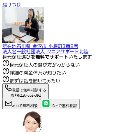
駆けつけ
所在地
石川県 金沢市 小将町3番8号
法人名
一般社団法人 シニアサポート北陸
身元保証選びを
無料でサポート
いたします
身元保証人の選び方がわからない
詳細の料金体系が知りたい
まずは話を聞いてみたい
電話で無料相談する
無料
0120-651-392
webで
無料
相談
LINEで
無料
相談