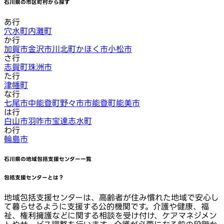
石川県
の市区町村から探す
あ行
穴水町
内灘町
か行
加賀市
金沢市
川北町
かほく市
小松市
さ行
志賀町
珠洲市
た行
津幡町
な行
七尾市
中能登町
野々市市
能登町
能美市
は行
白山市
羽咋市
宝達志水町
わ行
輪島市
石川県
の地域包括支援センター一覧
包括支援センターとは？
地域包括支援センターは、高齢者が住み慣れた地域で安心し
て暮らせるように支援する公的機関です。介護や健康、福
祉、権利擁護などに関する相談を受け付け、ケアマネジメン