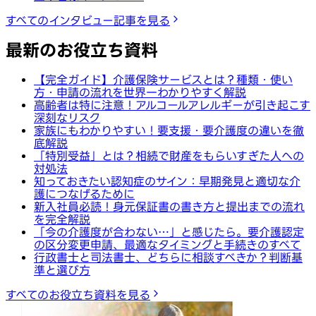
すべてのインタビュー記事を見る
最新のお役立ち資料
【完全ガイド】介護保険サービスとは？種類・使い
方・申請の流れを世界一わかりやすく解説
高齢者は特に注意！アルコールアレルギーが引き起こす
深刻なリスク
家族にもわかりやすい！要支援・要介護度の違いを徹
底解説
「特別受益」とは？相続で財産をもらいすぎた人への
対処法
知っておきたい認知症のサイン：早期発見と適切な介
護につなげるために
新入社員必読！身元保証書の書き方と提出までの流れ
を完全解説
「今の介護度が合わない…」と感じたら。要介護認定
の区分変更申請、最適なタイミングと手続きのすべて
行政書士と司法書士、どちらに相談すべきか？判断基
準と選び方
すべてのお役立ち資料を見る