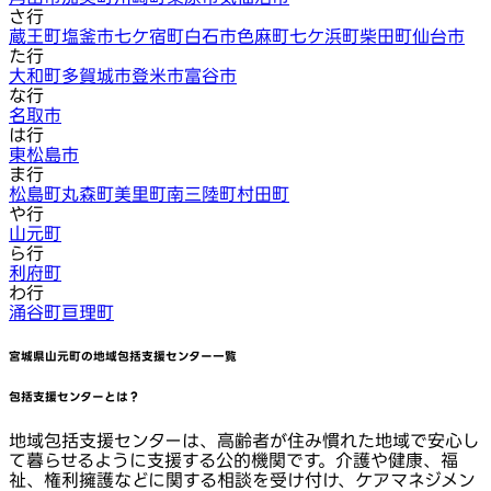
さ行
蔵王町
塩釜市
七ケ宿町
白石市
色麻町
七ケ浜町
柴田町
仙台市
た行
大和町
多賀城市
登米市
富谷市
な行
名取市
は行
東松島市
ま行
松島町
丸森町
美里町
南三陸町
村田町
や行
山元町
ら行
利府町
わ行
涌谷町
亘理町
宮城県山元町
の地域包括支援センター一覧
包括支援センターとは？
地域包括支援センターは、高齢者が住み慣れた地域で安心し
て暮らせるように支援する公的機関です。介護や健康、福
祉、権利擁護などに関する相談を受け付け、ケアマネジメン