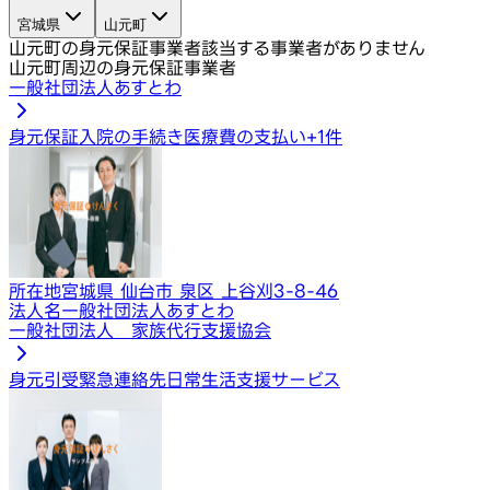
宮城県
山元町
山元町の身元保証事業者
該当する事業者がありません
山元町周辺の身元保証事業者
一般社団法人あすとわ
身元保証
入院の手続き
医療費の支払い
+
1
件
所在地
宮城県 仙台市 泉区 上谷刈3-8-46
法人名
一般社団法人あすとわ
一般社団法人 家族代行支援協会
身元引受
緊急連絡先
日常生活支援サービス