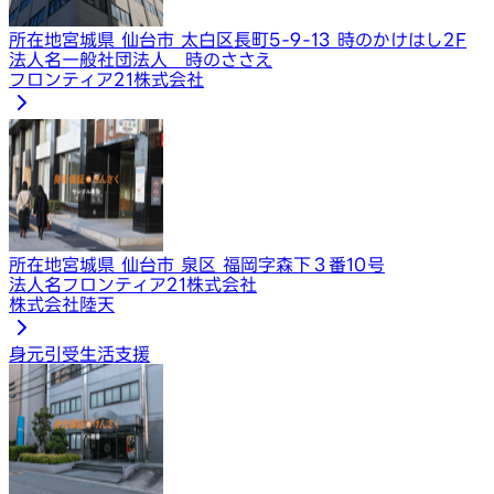
所在地
宮城県 仙台市 太白区長町5-9-13 時のかけはし2F
法人名
一般社団法人 時のささえ
フロンティア21株式会社
所在地
宮城県 仙台市 泉区 福岡字森下３番10号
法人名
フロンティア21株式会社
株式会社陸天
身元引受
生活支援