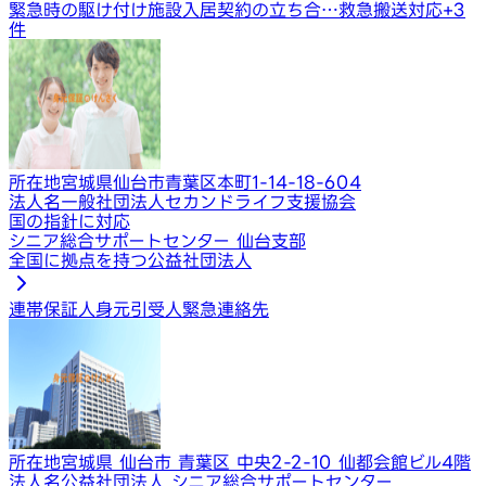
緊急時の駆け付け
施設入居契約の立ち合…
救急搬送対応
+
3
件
所在地
宮城県仙台市青葉区本町1-14-18-604
法人名
一般社団法人セカンドライフ支援協会
国の指針に対応
シニア総合サポートセンター 仙台支部
全国に拠点を持つ公益社団法人
連帯保証人
身元引受人
緊急連絡先
所在地
宮城県 仙台市 青葉区 中央2-2-10 仙都会館ビル4階
法人名
公益社団法人 シニア総合サポートセンター