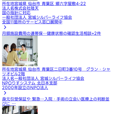
所在地
宮城県 仙台市 青葉区 郷六字屋敷4-22
法人名
株式会社陸天
国の指針に対応
一般社団法人 宮城シルバーライフ協会
全国11箇所のサービス窓口展開中
月額施設費用の連帯保…
健康状態の確認
生活相談
+
2
件
所在地
宮城県 仙台市 青葉区二日町3番10号 グラン・シャ
リオビル2階
法人名
一般社団法人 宮城シルバーライフ協会
NPOりすシステム 北日本支部
2000年設立のNPO法人
身元引受保証や 緊急…
入院・手術の立会い
医療上の判断並
びに …