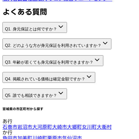
よくある質問
Q1. 身元保証とは何ですか？
Q2. どのような方が身元保証を利用されていますか？
Q3. 年齢が若くても身元保証を利用できますか？
Q4. 掲載されている価格は確定金額ですか？
Q5. 誰でも相談できますか？
宮城県
の市区町村から探す
あ行
石巻市
岩沼市
大河原町
大崎市
大郷町
女川町
大衡村
か行
角田市
加美町
川崎町
栗原市
気仙沼市