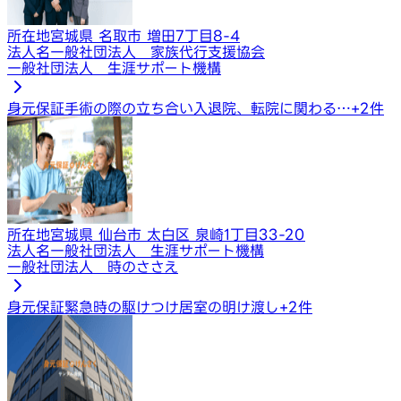
所在地
宮城県 名取市 増田7丁目8-4
法人名
一般社団法人 家族代行支援協会
一般社団法人 生涯サポート機構
身元保証
手術の際の立ち合い
入退院、転院に関わる…
+
2
件
所在地
宮城県 仙台市 太白区 泉崎1丁目33-20
法人名
一般社団法人 生涯サポート機構
一般社団法人 時のささえ
身元保証
緊急時の駆けつけ
居室の明け渡し
+
2
件