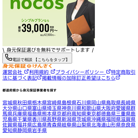
\ 身元保証選びを無料でサポートします /
電話で相談 【こちらをタップ】
運営会社
利用規約
プライバシーポリシー
特定商取引
法に基づく表記
掲載情報の加除訂正希望はこちら
都道府県から身元保証事業者を探す
宮城県
秋田県
栃木県
宮崎県
島根県
石川県
岡山県
鳥取県
長崎県
大分県
山口県
富山県
埼玉県
神奈川県
和歌山県
大阪府
愛媛県
群
馬県
兵庫県
福島県
熊本県
京都府
高知県
東京都
徳島県
三重県
鹿
児島県
千葉県
香川県
長野県
新潟県
茨城県
沖縄県
福岡県
滋賀県
佐賀県
福井県
広島県
青森県
岐阜県
山梨県
北海道
山形県
奈良県
愛知県
静岡県
岩手県