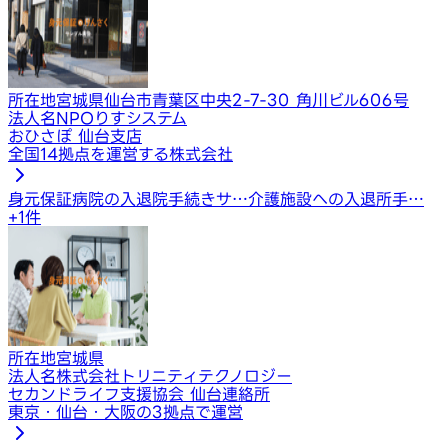
所在地
宮城県仙台市青葉区中央2-7-30 角川ビル606号
法人名
NPOりすシステム
おひさぽ 仙台支店
全国14拠点を運営する株式会社
身元保証
病院の入退院手続きサ…
介護施設への入退所手…
+
1
件
所在地
宮城県
法人名
株式会社トリニティテクノロジー
セカンドライフ支援協会 仙台連絡所
東京・仙台・大阪の3拠点で運営