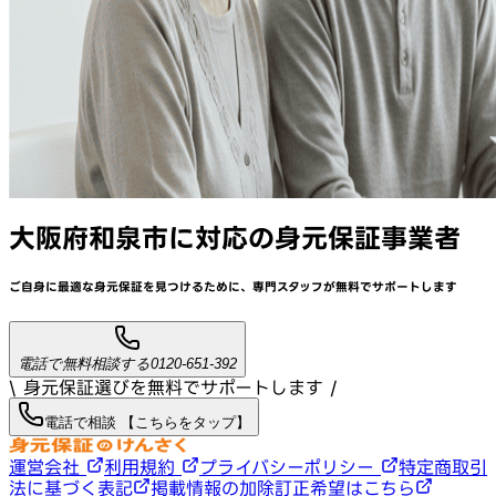
大阪府和泉市
に対応
の身元保証事業者
ご自身に最適な身元保証を見つけるために、
専門スタッフが
無料でサポート
します
電話で無料相談する
0120-651-392
\ 身元保証選びを無料でサポートします /
電話で相談 【こちらをタップ】
運営会社
利用規約
プライバシーポリシー
特定商取引
法に基づく表記
掲載情報の加除訂正希望はこちら