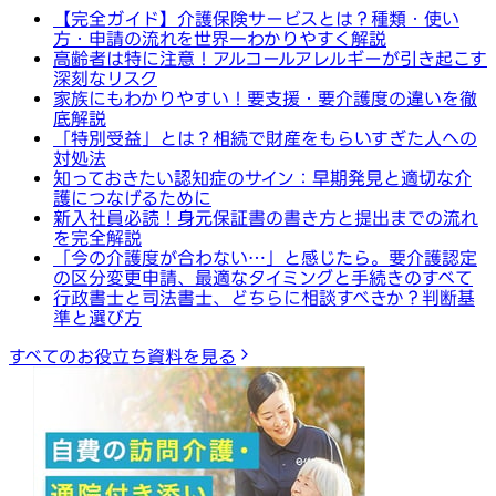
【完全ガイド】介護保険サービスとは？種類・使い
方・申請の流れを世界一わかりやすく解説
高齢者は特に注意！アルコールアレルギーが引き起こす
深刻なリスク
家族にもわかりやすい！要支援・要介護度の違いを徹
底解説
「特別受益」とは？相続で財産をもらいすぎた人への
対処法
知っておきたい認知症のサイン：早期発見と適切な介
護につなげるために
新入社員必読！身元保証書の書き方と提出までの流れ
を完全解説
「今の介護度が合わない…」と感じたら。要介護認定
の区分変更申請、最適なタイミングと手続きのすべて
行政書士と司法書士、どちらに相談すべきか？判断基
準と選び方
すべてのお役立ち資料を見る