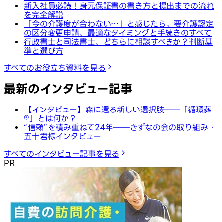
新入社員必読！身元保証書の書き方と提出までの流れ
を完全解説
「今の介護度が合わない…」と感じたら。要介護認定
の区分変更申請、最適なタイミングと手続きのすべて
行政書士と司法書士、どちらに相談すべきか？判断基
準と選び方
すべてのお役立ち資料を見る
最新のインタビュー記事
【インタビュー】森に還る新しい選択肢──「循環葬
®︎」とは何か？
“信頼”を積み重ねて24年——きずなの会の取り組み・
五十君様インタビュー
すべてのインタビュー記事を見る
PR