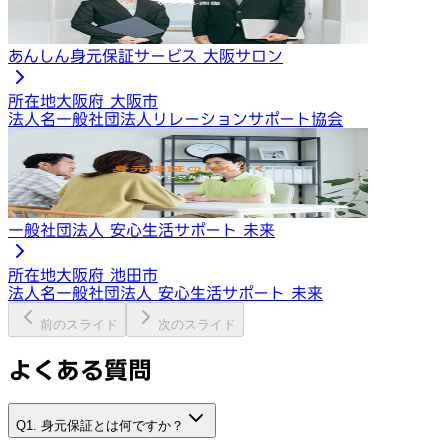
あんしん身元保証サービス 大阪サロン
所在地
大阪府 大阪市
法人名
一般社団法人リレーションサポート協会
一般社団法人 安心生活サポート 未来
所在地
大阪府 池田市
法人名
一般社団法人 安心生活サポート 未来
前のスライド
次のスライド
よくある質問
Q1. 身元保証とは何ですか？