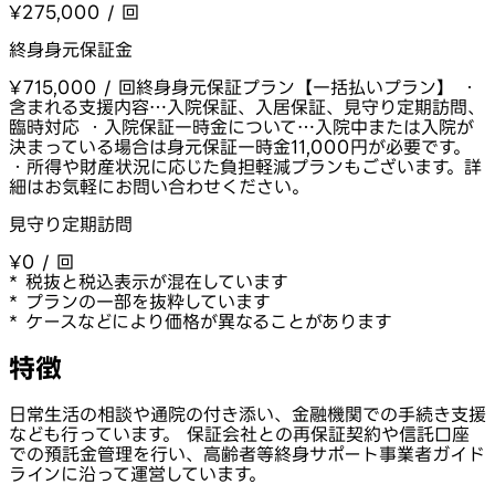
¥275,000 / 回
終身身元保証金
¥715,000 / 回
終身身元保証プラン【一括払いプラン】 ・
含まれる支援内容…入院保証、入居保証、見守り定期訪問、
臨時対応 ・入院保証一時金について…入院中または入院が
決まっている場合は身元保証一時金11,000円が必要です。
・所得や財産状況に応じた負担軽減プランもございます。詳
細はお気軽にお問い合わせください。
見守り定期訪問
¥0 / 回
* 税抜と税込表示が混在しています
* プランの一部を抜粋しています
* ケースなどにより価格が異なることがあります
特徴
日常生活の相談や通院の付き添い、金融機関での手続き支援
なども行っています。 保証会社との再保証契約や信託口座
での預託金管理を行い、高齢者等終身サポート事業者ガイド
ラインに沿って運営しています。