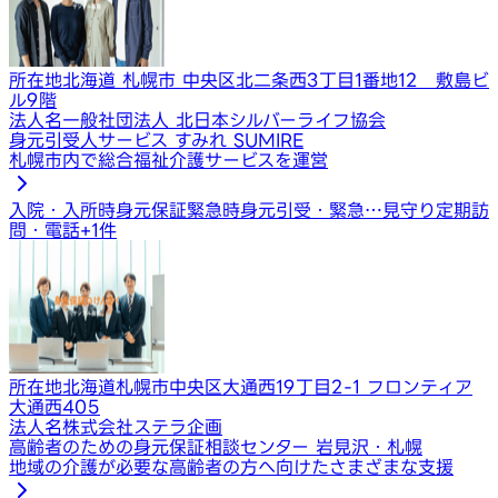
所在地
北海道 札幌市 中央区北二条西3丁目1番地12 敷島ビ
ル9階
法人名
一般社団法人 北日本シルバーライフ協会
身元引受人サービス すみれ SUMIRE
札幌市内で総合福祉介護サービスを運営
入院・入所時身元保証
緊急時身元引受・緊急…
見守り定期訪
問・電話
+
1
件
所在地
北海道札幌市中央区大通西19丁目2-1 フロンティア
大通西405
法人名
株式会社ステラ企画
高齢者のための身元保証相談センター 岩見沢・札幌
地域の介護が必要な高齢者の方へ向けたさまざまな支援