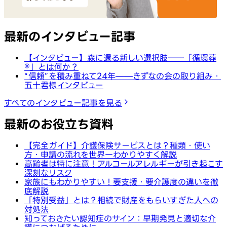
最新のインタビュー記事
【インタビュー】森に還る新しい選択肢──「循環葬
®︎」とは何か？
“信頼”を積み重ねて24年——きずなの会の取り組み・
五十君様インタビュー
すべてのインタビュー記事を見る
最新のお役立ち資料
【完全ガイド】介護保険サービスとは？種類・使い
方・申請の流れを世界一わかりやすく解説
高齢者は特に注意！アルコールアレルギーが引き起こす
深刻なリスク
家族にもわかりやすい！要支援・要介護度の違いを徹
底解説
「特別受益」とは？相続で財産をもらいすぎた人への
対処法
知っておきたい認知症のサイン：早期発見と適切な介