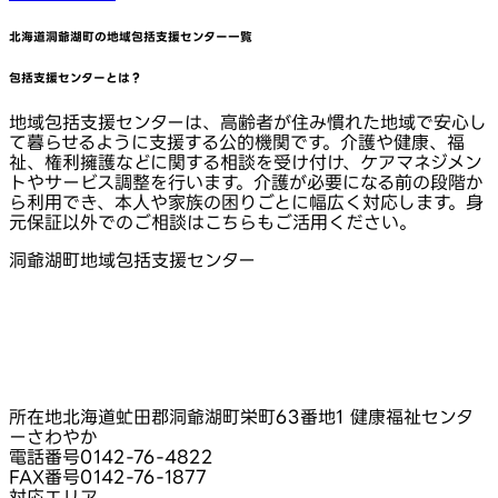
北海道洞爺湖町
の地域包括支援センター一覧
包括支援センターとは？
地域包括支援センターは、高齢者が住み慣れた地域で安心し
て暮らせるように支援する公的機関です。介護や健康、福
祉、権利擁護などに関する相談を受け付け、ケアマネジメン
トやサービス調整を行います。介護が必要になる前の段階か
ら利用でき、本人や家族の困りごとに幅広く対応します。身
元保証以外でのご相談はこちらもご活用ください。
洞爺湖町地域包括支援センター
所在地
北海道虻田郡洞爺湖町栄町63番地1 健康福祉センタ
ーさわやか
電話番号
0142-76-4822
FAX番号
0142-76-1877
対応エリア