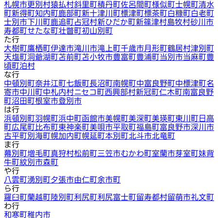
札幌市
更別村
猿払村
斜里町
積丹町
佐呂間町
様似町
士幌町
清水
町
新得町
知内町
鹿部町
新十津川町
標津町
標茶町
白糠町
白老町
士別市
下川町
鹿追町
占冠村
新ひだか町
新篠津村
島牧村
砂川市
寿都町
せたな町
壮瞥町
初山別町
た行
大樹町
鷹栖町
伊達市
滝川市
滝上町
千歳市
月形町
鶴居村
津別町
天塩町
洞爺湖町
苫前町
苫小牧市
豊富町
豊浦町
当別市
当麻町
豊
頃町
泊村
な行
中頓別町
奈井江町
七飯町
長沼町
南幌町
中富良野町
中標津町
名
寄市
中川町
中札内村
ニセコ町
西興部村
新冠町
仁木町
南富良野
町
沼田町
根室市
登別市
は行
浜頓別町
羽幌町
浜中町
函館市
美幌町
美深町
美瑛町
東川町
日高
町
広尾町
比布町
東神楽町
美唄市
平取町
福島町
富良野市
深川市
古平町
別海町
幌加内町
幌延町
本別町
北斗市
北竜町
ま行
幕別町
増毛町
真狩村
松前町
三笠市
むかわ町
室蘭市
芽室町
妹背
牛町
紋別市
森町
や行
八雲町
湧別町
夕張市
由仁町
余市町
ら行
羅臼町
蘭越町
陸別町
利尻町
利尻富士町
留寿都村
留萌市
礼文町
わ行
和寒町
稚内市