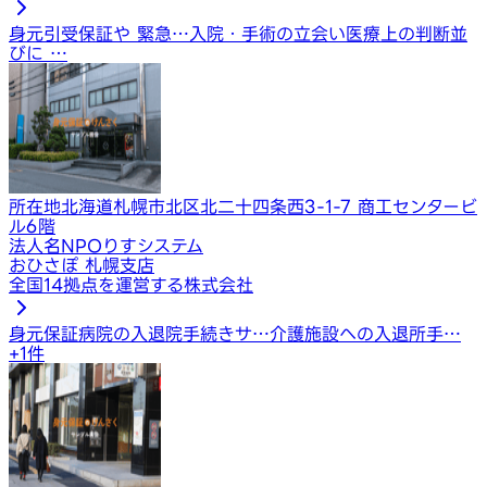
身元引受保証や 緊急…
入院・手術の立会い
医療上の判断並
びに …
所在地
北海道札幌市北区北二十四条西3-1-7 商工センタービ
ル6階
法人名
NPOりすシステム
おひさぽ 札幌支店
全国14拠点を運営する株式会社
身元保証
病院の入退院手続きサ…
介護施設への入退所手…
+
1
件