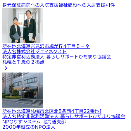
身元保証
病院への入院支援
福祉施設への入居支援
+
1
件
所在地
北海道岩見沢市鳩が丘4丁目５−９
法人名
株式会社ジェイネクスト
特定非営利活動法人 暮らしサポートひだまり協議会
札幌と千歳の２拠点
所在地
北海道札幌市北区北8条西4丁目22番地1
法人名
特定非営利活動法人 暮らしサポートひだまり協議会
NPOりすシステム 北海道支部
2000年設立のNPO法人