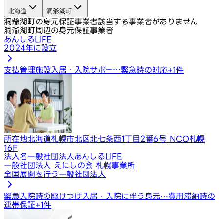
北海道
洞爺湖町
洞爺湖町の身元保証事業者
該当する事業者がありません
洞爺湖町周辺の身元保証事業者
あんしるLIFE
2024年に設立
支払管理
施設入居・入院サポー…
緊急時の対応
+
1
件
所在地
北海道札幌市北区北七条西1丁目2番6号 NCO札幌
16F
法人名
一般社団法人あんしるLIFE
一般社団法人 えにしの会 札幌事業所
全国展開を行う一般社団法人
緊急入院時の駆けつけ
入居・入院に伴う身元…
費用滞納時の
連帯保証
+
1
件