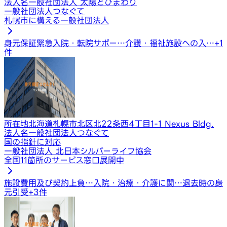
法人名
一般社団法人 太陽とひまわり
一般社団法人つなぐて
札幌市に構える一般社団法人
身元保証
緊急入院・転院サポー…
介護・福祉施設への入…
+
1
件
所在地
北海道札幌市北区北22条西4丁目1-1 Nexus Bldg.
法人名
一般社団法人つなぐて
国の指針に対応
一般社団法人 北日本シルバーライフ協会
全国11箇所のサービス窓口展開中
施設費用及び契約上負…
入院・治療・介護に関…
退去時の身
元引受
+
3
件