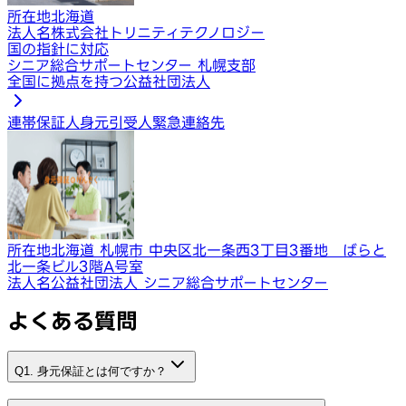
所在地
北海道
法人名
株式会社トリニティテクノロジー
国の指針に対応
シニア総合サポートセンター 札幌支部
全国に拠点を持つ公益社団法人
連帯保証人
身元引受人
緊急連絡先
所在地
北海道 札幌市 中央区北一条西3丁目3番地 ばらと
北一条ビル3階A号室
法人名
公益社団法人 シニア総合サポートセンター
よくある質問
Q1. 身元保証とは何ですか？