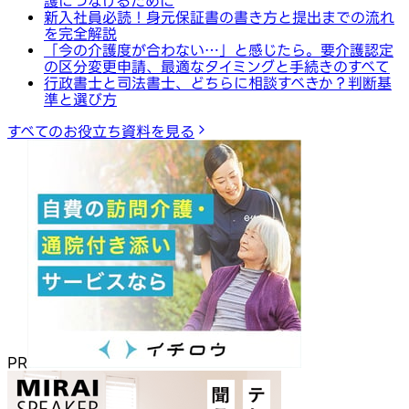
護につなげるために
新入社員必読！身元保証書の書き方と提出までの流れ
を完全解説
「今の介護度が合わない…」と感じたら。要介護認定
の区分変更申請、最適なタイミングと手続きのすべて
行政書士と司法書士、どちらに相談すべきか？判断基
準と選び方
すべてのお役立ち資料を見る
PR