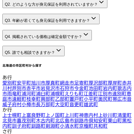
Q2. どのような方が身元保証を利用されていますか？
Q3. 年齢が若くても身元保証を利用できますか？
Q4. 掲載されている価格は確定金額ですか？
Q5. 誰でも相談できますか？
北海道
の市区町村から探す
あ行
愛別町
安平町
旭川市
厚真町
網走市
足寄町
厚沢部町
厚岸町
赤井
川村
芦別市
赤平市
岩見沢市
石狩市
今金町
池田町
岩内町
歌志内
市
雨竜町
浦河町
浦臼町
浦幌町
えりも町
江差町
江別市
遠別町
恵
庭市
遠軽町
枝幸町
興部町
乙部町
置戸町
小平町
奥尻町
帯広市
音
威子府村
小樽市
長万部町
大空町
音更町
雄武町
か行
上士幌町
上富良野町
上ノ国町
上川町
神恵内村
上砂川町
清里町
北見市
喜茂別町
木古内町
北広島市
釧路市
倶知安町
栗山町
黒松
内町
訓子府町
釧路町
剣淵町
小清水町
京極町
共和町
さ行