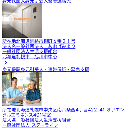
身元保証人
身元引受人
緊急連絡先
所在地
北海道釧路市柳町６番２１号
法人名
一般社団法人 あおばみより
一般社団法人生活支援組合
北海道札幌市・旭川市中心
身元保証
身元引受人・連帯保証…
緊急支援
所在地
北海道札幌市中央区南八条西4丁目422-41 オリエン
タルエミネンス401号室
法人名
一般社団法人生活支援組合
一般社団法人 スターライフ