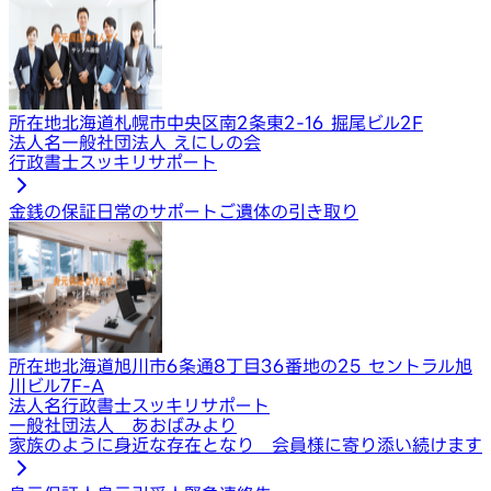
所在地
北海道札幌市中央区南2条東2-16 掘尾ビル2F
法人名
一般社団法人 えにしの会
行政書士スッキリサポート
金銭の保証
日常のサポート
ご遺体の引き取り
所在地
北海道旭川市6条通8丁目36番地の25 セントラル旭
川ビル7F-A
法人名
行政書士スッキリサポート
一般社団法人 あおばみより
家族のように身近な存在となり 会員様に寄り添い続けます