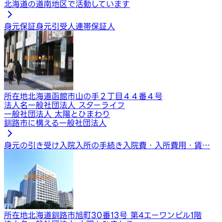
北海道の道南地区で活動しています
身元保証
身元引受人
連帯保証人
所在地
北海道函館市山の手２丁目４４番４号
法人名
一般社団法人 スターライフ
一般社団法人 太陽とひまわり
釧路市に構える一般社団法人
身元の引き受け
入院入所の手続き
入院費・入所費用・賃…
所在地
北海道釧路市旭町30番13号 第4エーワンビル1階