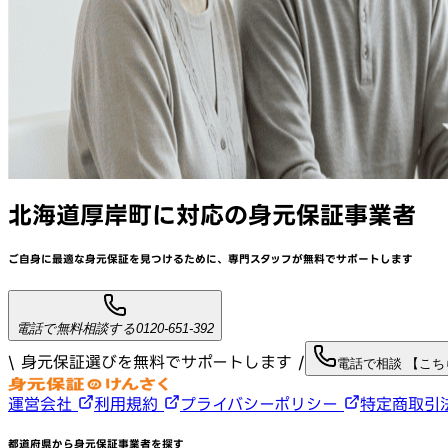
北海道厚岸町
に対応
の身元保証事業者
ご自身に最適な身元保証を見つけるために、
専門スタッフが
無料でサポート
します
電話で無料相談する
0120-651-392
\ 身元保証選びを無料でサポートします /
電話で相談 【こ
運営会社
利用規約
プライバシーポリシー
特定商取引
都道府県から身元保証事業者を探す