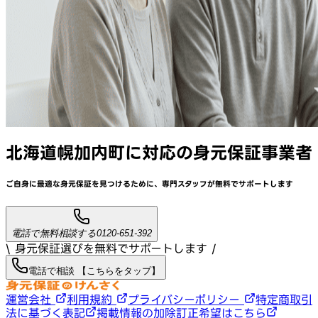
北海道幌加内町
に対応
の身元保証事業者
ご自身に最適な身元保証を見つけるために、
専門スタッフが
無料でサポート
します
電話で無料相談する
0120-651-392
\ 身元保証選びを無料でサポートします /
電話で相談 【こちらをタップ】
運営会社
利用規約
プライバシーポリシー
特定商取引
法に基づく表記
掲載情報の加除訂正希望はこちら