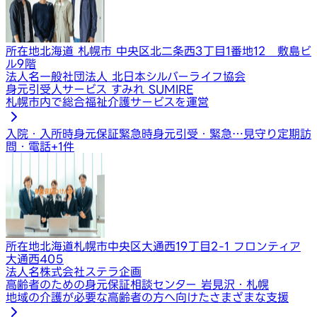
所在地
北海道 札幌市 中央区北二条西3丁目1番地12 敷島ビ
ル9階
法人名
一般社団法人 北日本シルバーライフ協会
身元引受人サービス すみれ SUMIRE
札幌市内で総合福祉介護サービスを運営
入院・入所時身元保証
緊急時身元引受・緊急…
見守り定期訪
問・電話
+
1
件
所在地
北海道札幌市中央区大通西19丁目2-1 フロンティア
大通西405
法人名
株式会社ステラ企画
高齢者のための身元保証相談センター 岩見沢・札幌
地域の介護が必要な高齢者の方へ向けたさまざまな支援