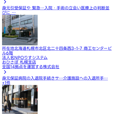
身元引受保証や 緊急…
入院・手術の立会い
医療上の判断並
びに …
所在地
北海道札幌市北区北二十四条西3-1-7 商工センタービ
ル6階
法人名
NPOりすシステム
おひさぽ 札幌支店
全国14拠点を運営する株式会社
身元保証
病院の入退院手続きサ…
介護施設への入退所手…
+
1
件