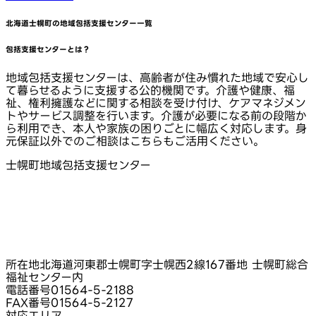
北海道士幌町
の地域包括支援センター一覧
包括支援センターとは？
地域包括支援センターは、高齢者が住み慣れた地域で安心し
て暮らせるように支援する公的機関です。介護や健康、福
祉、権利擁護などに関する相談を受け付け、ケアマネジメン
トやサービス調整を行います。介護が必要になる前の段階か
ら利用でき、本人や家族の困りごとに幅広く対応します。身
元保証以外でのご相談はこちらもご活用ください。
士幌町地域包括支援センター
所在地
北海道河東郡士幌町字士幌西2線167番地 士幌町総合
福祉センター内
電話番号
01564-5-2188
FAX番号
01564-5-2127
対応エリア