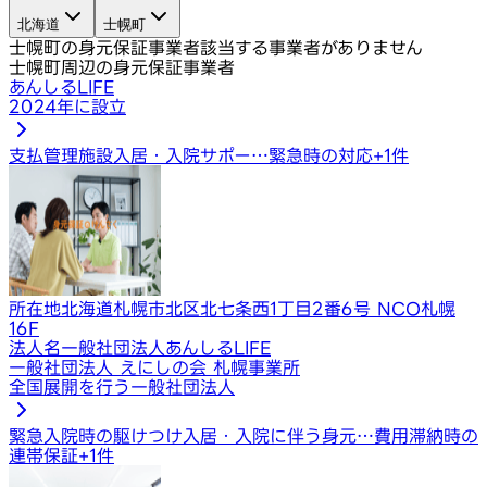
北海道
士幌町
士幌町の身元保証事業者
該当する事業者がありません
士幌町周辺の身元保証事業者
あんしるLIFE
2024年に設立
支払管理
施設入居・入院サポー…
緊急時の対応
+
1
件
所在地
北海道札幌市北区北七条西1丁目2番6号 NCO札幌
16F
法人名
一般社団法人あんしるLIFE
一般社団法人 えにしの会 札幌事業所
全国展開を行う一般社団法人
緊急入院時の駆けつけ
入居・入院に伴う身元…
費用滞納時の
連帯保証
+
1
件