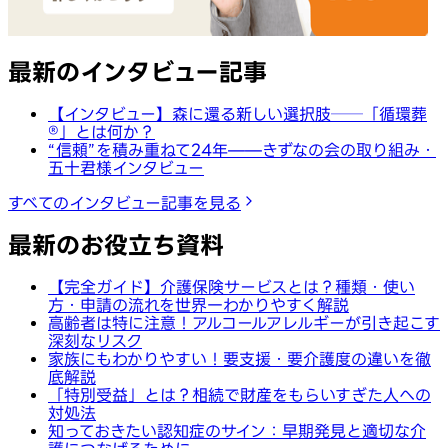
最新のインタビュー記事
【インタビュー】森に還る新しい選択肢──「循環葬
®︎」とは何か？
“信頼”を積み重ねて24年——きずなの会の取り組み・
五十君様インタビュー
すべてのインタビュー記事を見る
最新のお役立ち資料
【完全ガイド】介護保険サービスとは？種類・使い
方・申請の流れを世界一わかりやすく解説
高齢者は特に注意！アルコールアレルギーが引き起こす
深刻なリスク
家族にもわかりやすい！要支援・要介護度の違いを徹
底解説
「特別受益」とは？相続で財産をもらいすぎた人への
対処法
知っておきたい認知症のサイン：早期発見と適切な介