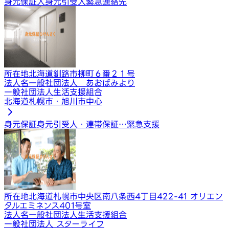
身元保証人
身元引受人
緊急連絡先
所在地
北海道釧路市柳町６番２１号
法人名
一般社団法人 あおばみより
一般社団法人生活支援組合
北海道札幌市・旭川市中心
身元保証
身元引受人・連帯保証…
緊急支援
所在地
北海道札幌市中央区南八条西4丁目422-41 オリエン
タルエミネンス401号室
法人名
一般社団法人生活支援組合
一般社団法人 スターライフ