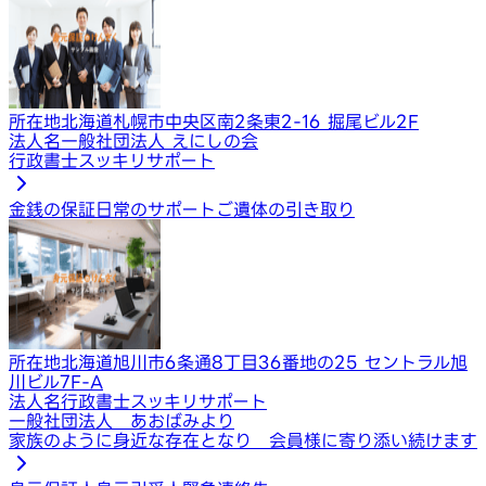
所在地
北海道札幌市中央区南2条東2-16 掘尾ビル2F
法人名
一般社団法人 えにしの会
行政書士スッキリサポート
金銭の保証
日常のサポート
ご遺体の引き取り
所在地
北海道旭川市6条通8丁目36番地の25 セントラル旭
川ビル7F-A
法人名
行政書士スッキリサポート
一般社団法人 あおばみより
家族のように身近な存在となり 会員様に寄り添い続けます