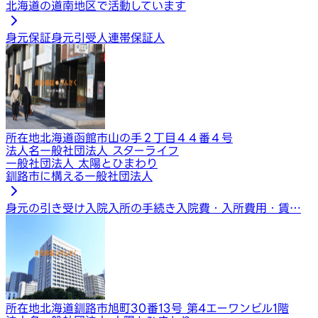
北海道の道南地区で活動しています
身元保証
身元引受人
連帯保証人
所在地
北海道函館市山の手２丁目４４番４号
法人名
一般社団法人 スターライフ
一般社団法人 太陽とひまわり
釧路市に構える一般社団法人
身元の引き受け
入院入所の手続き
入院費・入所費用・賃…
所在地
北海道釧路市旭町30番13号 第4エーワンビル1階