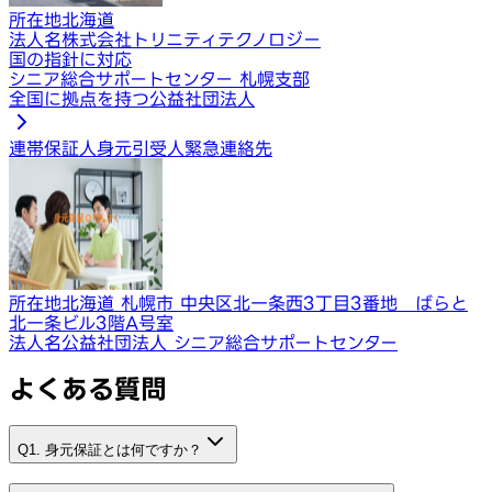
所在地
北海道
法人名
株式会社トリニティテクノロジー
国の指針に対応
シニア総合サポートセンター 札幌支部
全国に拠点を持つ公益社団法人
連帯保証人
身元引受人
緊急連絡先
所在地
北海道 札幌市 中央区北一条西3丁目3番地 ばらと
北一条ビル3階A号室
法人名
公益社団法人 シニア総合サポートセンター
よくある質問
Q1. 身元保証とは何ですか？