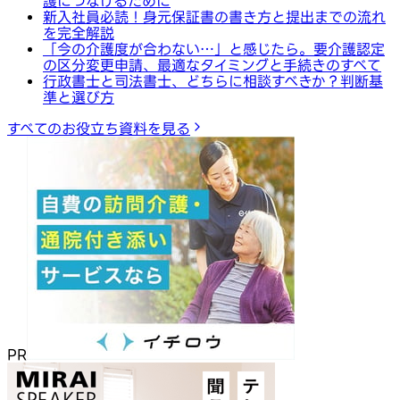
護につなげるために
新入社員必読！身元保証書の書き方と提出までの流れ
を完全解説
「今の介護度が合わない…」と感じたら。要介護認定
の区分変更申請、最適なタイミングと手続きのすべて
行政書士と司法書士、どちらに相談すべきか？判断基
準と選び方
すべてのお役立ち資料を見る
PR