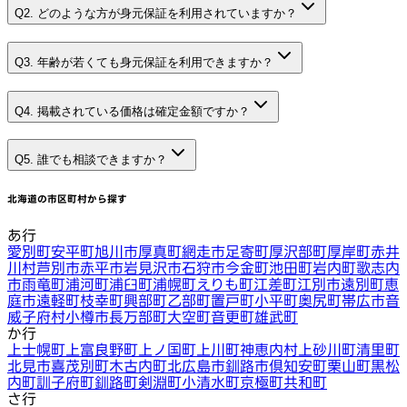
Q2. どのような方が身元保証を利用されていますか？
Q3. 年齢が若くても身元保証を利用できますか？
Q4. 掲載されている価格は確定金額ですか？
Q5. 誰でも相談できますか？
北海道
の市区町村から探す
あ行
愛別町
安平町
旭川市
厚真町
網走市
足寄町
厚沢部町
厚岸町
赤井
川村
芦別市
赤平市
岩見沢市
石狩市
今金町
池田町
岩内町
歌志内
市
雨竜町
浦河町
浦臼町
浦幌町
えりも町
江差町
江別市
遠別町
恵
庭市
遠軽町
枝幸町
興部町
乙部町
置戸町
小平町
奥尻町
帯広市
音
威子府村
小樽市
長万部町
大空町
音更町
雄武町
か行
上士幌町
上富良野町
上ノ国町
上川町
神恵内村
上砂川町
清里町
北見市
喜茂別町
木古内町
北広島市
釧路市
倶知安町
栗山町
黒松
内町
訓子府町
釧路町
剣淵町
小清水町
京極町
共和町
さ行