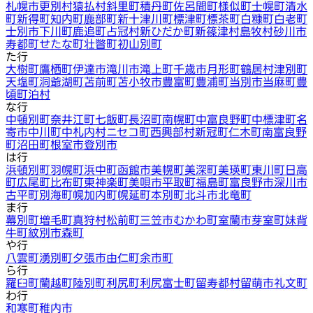
札幌市
更別村
猿払村
斜里町
積丹町
佐呂間町
様似町
士幌町
清水
町
新得町
知内町
鹿部町
新十津川町
標津町
標茶町
白糠町
白老町
士別市
下川町
鹿追町
占冠村
新ひだか町
新篠津村
島牧村
砂川市
寿都町
せたな町
壮瞥町
初山別町
た行
大樹町
鷹栖町
伊達市
滝川市
滝上町
千歳市
月形町
鶴居村
津別町
天塩町
洞爺湖町
苫前町
苫小牧市
豊富町
豊浦町
当別市
当麻町
豊
頃町
泊村
な行
中頓別町
奈井江町
七飯町
長沼町
南幌町
中富良野町
中標津町
名
寄市
中川町
中札内村
ニセコ町
西興部村
新冠町
仁木町
南富良野
町
沼田町
根室市
登別市
は行
浜頓別町
羽幌町
浜中町
函館市
美幌町
美深町
美瑛町
東川町
日高
町
広尾町
比布町
東神楽町
美唄市
平取町
福島町
富良野市
深川市
古平町
別海町
幌加内町
幌延町
本別町
北斗市
北竜町
ま行
幕別町
増毛町
真狩村
松前町
三笠市
むかわ町
室蘭市
芽室町
妹背
牛町
紋別市
森町
や行
八雲町
湧別町
夕張市
由仁町
余市町
ら行
羅臼町
蘭越町
陸別町
利尻町
利尻富士町
留寿都村
留萌市
礼文町
わ行
和寒町
稚内市