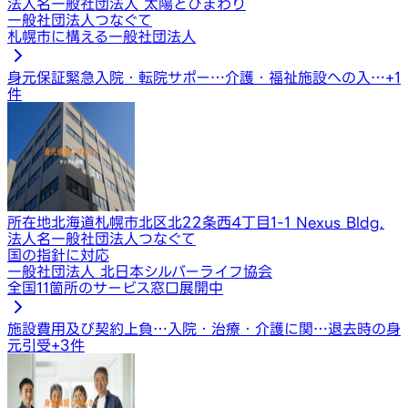
法人名
一般社団法人 太陽とひまわり
一般社団法人つなぐて
札幌市に構える一般社団法人
身元保証
緊急入院・転院サポー…
介護・福祉施設への入…
+
1
件
所在地
北海道札幌市北区北22条西4丁目1-1 Nexus Bldg.
法人名
一般社団法人つなぐて
国の指針に対応
一般社団法人 北日本シルバーライフ協会
全国11箇所のサービス窓口展開中
施設費用及び契約上負…
入院・治療・介護に関…
退去時の身
元引受
+
3
件