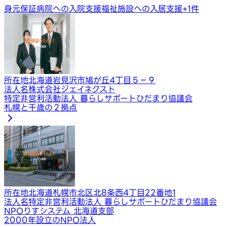
身元保証
病院への入院支援
福祉施設への入居支援
+
1
件
所在地
北海道岩見沢市鳩が丘4丁目５−９
法人名
株式会社ジェイネクスト
特定非営利活動法人 暮らしサポートひだまり協議会
札幌と千歳の２拠点
所在地
北海道札幌市北区北8条西4丁目22番地1
法人名
特定非営利活動法人 暮らしサポートひだまり協議会
NPOりすシステム 北海道支部
2000年設立のNPO法人