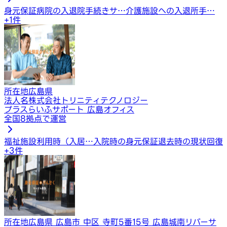
身元保証
病院の入退院手続きサ…
介護施設への入退所手…
+
1
件
所在地
広島県
法人名
株式会社トリニティテクノロジー
プラスらいふサポート 広島オフィス
全国8拠点で運営
福祉施設利用時（入居…
入院時の身元保証
退去時の現状回復
+
3
件
所在地
広島県 広島市 中区 寺町5番15号 広島城南リバーサ