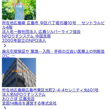
所在地
広島県 広島市 中区八丁堀15番10号 セントラルビ
ル4階
法人名
一般社団法人 広島シルバーライフ協会
NPOりすシステム 中国支部
2000年設立のNPO法人
身元引受保証や 緊急…
入院・手術の立会い
医療上の判断並
びに …
所在地
広島県広島市東区光町2-4-4セレニティ光601号
法人名
NPOりすシステム
おひさぽ 広島支店
全国14拠点を運営する株式会社