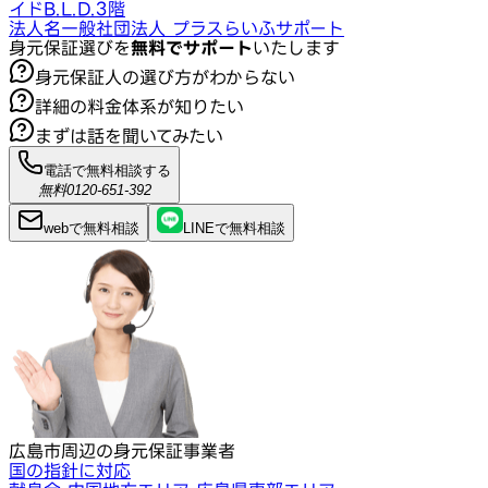
イドB.L.D.3階
法人名
一般社団法人 プラスらいふサポート
身元保証選びを
無料でサポート
いたします
身元保証人の選び方がわからない
詳細の料金体系が知りたい
まずは話を聞いてみたい
電話で無料相談する
無料
0120-651-392
webで
無料
相談
LINEで
無料
相談
広島市周辺の身元保証事業者
国の指針に対応