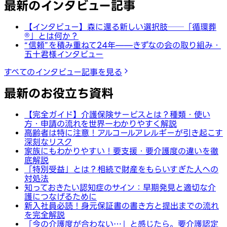
最新のインタビュー記事
【インタビュー】森に還る新しい選択肢──「循環葬
®︎」とは何か？
“信頼”を積み重ねて24年——きずなの会の取り組み・
五十君様インタビュー
すべてのインタビュー記事を見る
最新のお役立ち資料
【完全ガイド】介護保険サービスとは？種類・使い
方・申請の流れを世界一わかりやすく解説
高齢者は特に注意！アルコールアレルギーが引き起こす
深刻なリスク
家族にもわかりやすい！要支援・要介護度の違いを徹
底解説
「特別受益」とは？相続で財産をもらいすぎた人への
対処法
知っておきたい認知症のサイン：早期発見と適切な介
護につなげるために
新入社員必読！身元保証書の書き方と提出までの流れ
を完全解説
「今の介護度が合わない…」と感じたら。要介護認定