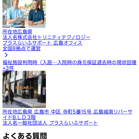
所在地
広島県
法人名
株式会社トリニティテクノロジー
プラスらいふサポート 広島オフィス
全国8拠点で運営
福祉施設利用時（入居…
入院時の身元保証
退去時の現状回復
+
3
件
所在地
広島県 広島市 中区 寺町5番15号 広島城南リバーサ
イドB.L.D.3階
法人名
一般社団法人 プラスらいふサポート
よくある質問