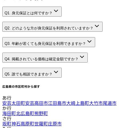
Q1. 身元保証とは何ですか？
Q2. どのような方が身元保証を利用されていますか？
Q3. 年齢が若くても身元保証を利用できますか？
Q4. 掲載されている価格は確定金額ですか？
Q5. 誰でも相談できますか？
広島県
の市区町村から探す
あ行
安芸太田町
安芸高田市
江田島市
大崎上島町
大竹市
尾道市
か行
海田町
北広島町
熊野町
さ行
坂町
神石高原町
世羅町
庄原市