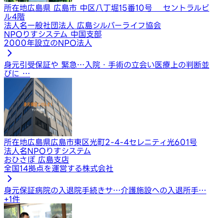
所在地
広島県 広島市 中区八丁堀15番10号 セントラルビ
ル4階
法人名
一般社団法人 広島シルバーライフ協会
NPOりすシステム 中国支部
2000年設立のNPO法人
身元引受保証や 緊急…
入院・手術の立会い
医療上の判断並
びに …
所在地
広島県広島市東区光町2-4-4セレニティ光601号
法人名
NPOりすシステム
おひさぽ 広島支店
全国14拠点を運営する株式会社
身元保証
病院の入退院手続きサ…
介護施設への入退所手…
+
1
件