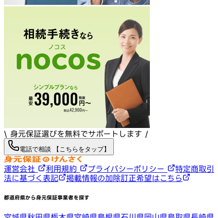
\ 身元保証選びを無料でサポートします /
電話で相談 【こちらをタップ】
運営会社
利用規約
プライバシーポリシー
特定商取引
法に基づく表記
掲載情報の加除訂正希望はこちら
都道府県から身元保証事業者を探す
宮城県
秋田県
栃木県
宮崎県
島根県
石川県
岡山県
鳥取県
長崎県