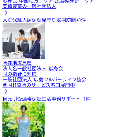
献身会 中国地方エリア 広島県東部エリア
実績豊富の一般社団法人
入院保証
入居保証
見守り定期訪問
+
1
件
所在地
広島県
法人名
一般社団法人 献身会
国の指針に対応
一般社団法人 広島シルバーライフ協会
全国11箇所のサービス窓口展開中
身元引受
連帯保証
生活事務サポート
+
1
件