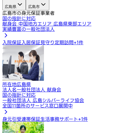
広島県
広島市
広島市の身元保証事業者
国の指針に対応
献身会 中国地方エリア 広島県東部エリア
実績豊富の一般社団法人
入院保証
入居保証
見守り定期訪問
+
1
件
所在地
広島県
法人名
一般社団法人 献身会
国の指針に対応
一般社団法人 広島シルバーライフ協会
全国11箇所のサービス窓口展開中
身元引受
連帯保証
生活事務サポート
+
1
件