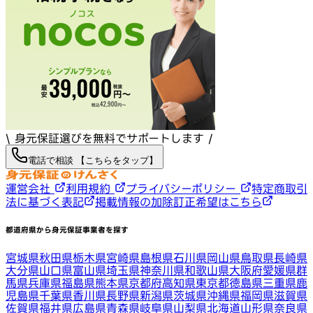
\ 身元保証選びを無料でサポートします /
電話で相談 【こちらをタップ】
運営会社
利用規約
プライバシーポリシー
特定商取引
法に基づく表記
掲載情報の加除訂正希望はこちら
都道府県から身元保証事業者を探す
宮城県
秋田県
栃木県
宮崎県
島根県
石川県
岡山県
鳥取県
長崎県
大分県
山口県
富山県
埼玉県
神奈川県
和歌山県
大阪府
愛媛県
群
馬県
兵庫県
福島県
熊本県
京都府
高知県
東京都
徳島県
三重県
鹿
児島県
千葉県
香川県
長野県
新潟県
茨城県
沖縄県
福岡県
滋賀県
佐賀県
福井県
広島県
青森県
岐阜県
山梨県
北海道
山形県
奈良県