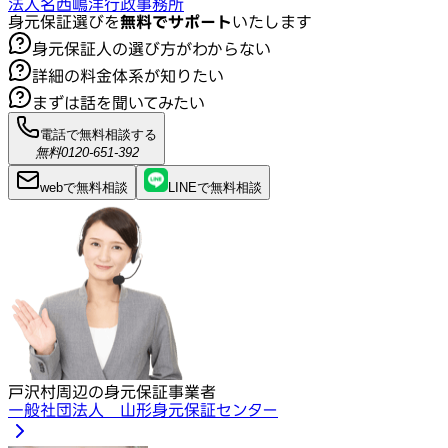
法人名
西嶋洋行政事務所
身元保証選びを
無料でサポート
いたします
身元保証人の選び方がわからない
詳細の料金体系が知りたい
まずは話を聞いてみたい
電話で無料相談する
無料
0120-651-392
webで
無料
相談
LINEで
無料
相談
戸沢村周辺の身元保証事業者
一般社団法人 山形身元保証センター