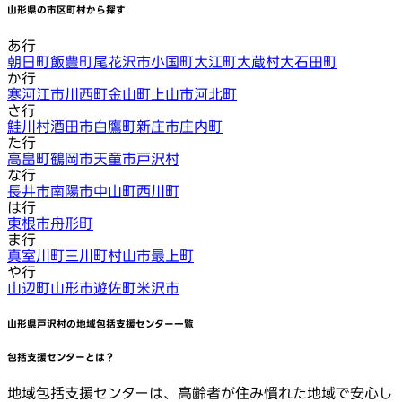
山形県
の市区町村から探す
あ行
朝日町
飯豊町
尾花沢市
小国町
大江町
大蔵村
大石田町
か行
寒河江市
川西町
金山町
上山市
河北町
さ行
鮭川村
酒田市
白鷹町
新庄市
庄内町
た行
高畠町
鶴岡市
天童市
戸沢村
な行
長井市
南陽市
中山町
西川町
は行
東根市
舟形町
ま行
真室川町
三川町
村山市
最上町
や行
山辺町
山形市
遊佐町
米沢市
山形県戸沢村
の地域包括支援センター一覧
包括支援センターとは？
地域包括支援センターは、高齢者が住み慣れた地域で安心し