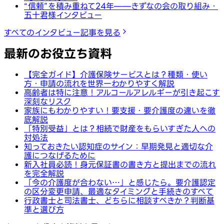
“信頼”を積み重ねて24年——きずなの会の取り組み・
五十君様インタビュー
すべてのインタビュー記事を見る
最新のお役立ち資料
【完全ガイド】介護保険サービスとは？種類・使い
方・申請の流れを世界一わかりやすく解説
高齢者は特に注意！アルコールアレルギーが引き起こす
深刻なリスク
家族にもわかりやすい！要支援・要介護度の違いを徹
底解説
「特別受益」とは？相続で財産をもらいすぎた人への
対処法
知っておきたい認知症のサイン：早期発見と適切な介
護につなげるために
新入社員必読！身元保証書の書き方と提出までの流れ
を完全解説
「今の介護度が合わない…」と感じたら。要介護認定
の区分変更申請、最適なタイミングと手続きのすべて
行政書士と司法書士、どちらに相談すべきか？判断基
準と選び方