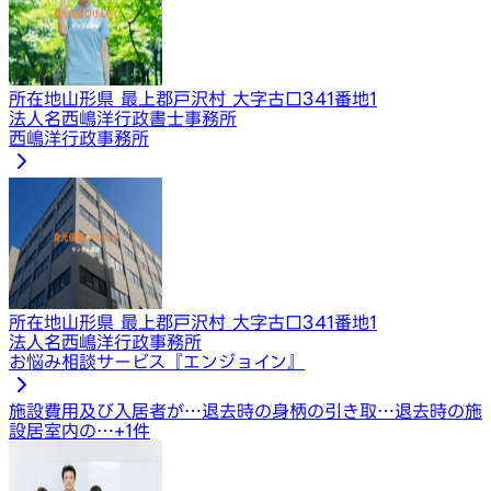
所在地
山形県 最上郡戸沢村 大字古口341番地1
法人名
西嶋洋行政書士事務所
西嶋洋行政事務所
所在地
山形県 最上郡戸沢村 大字古口341番地1
法人名
西嶋洋行政事務所
お悩み相談サービス『エンジョイン』
施設費用及び入居者が…
退去時の身柄の引き取…
退去時の施
設居室内の…
+
1
件