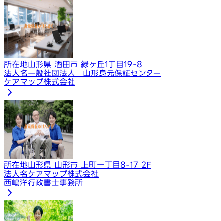
所在地
山形県 酒田市 緑ヶ丘1丁目19-8
法人名
一般社団法人 山形身元保証センター
​ケアマップ株式会社
所在地
山形県 山形市 上町一丁目8-17 2F
法人名
​ケアマップ株式会社
西嶋洋行政書士事務所