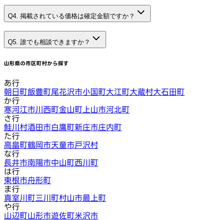
Q4. 掲載されている価格は確定金額ですか？
Q5. 誰でも相談できますか？
山形県
の市区町村から探す
あ行
朝日町
飯豊町
尾花沢市
小国町
大江町
大蔵村
大石田町
か行
寒河江市
川西町
金山町
上山市
河北町
さ行
鮭川村
酒田市
白鷹町
新庄市
庄内町
た行
高畠町
鶴岡市
天童市
戸沢村
な行
長井市
南陽市
中山町
西川町
は行
東根市
舟形町
ま行
真室川町
三川町
村山市
最上町
や行
山辺町
山形市
遊佐町
米沢市