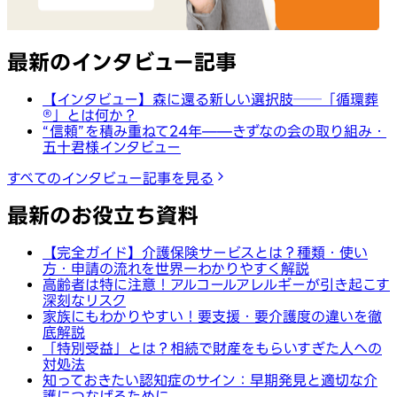
最新のインタビュー記事
【インタビュー】森に還る新しい選択肢──「循環葬
®︎」とは何か？
“信頼”を積み重ねて24年——きずなの会の取り組み・
五十君様インタビュー
すべてのインタビュー記事を見る
最新のお役立ち資料
【完全ガイド】介護保険サービスとは？種類・使い
方・申請の流れを世界一わかりやすく解説
高齢者は特に注意！アルコールアレルギーが引き起こす
深刻なリスク
家族にもわかりやすい！要支援・要介護度の違いを徹
底解説
「特別受益」とは？相続で財産をもらいすぎた人への
対処法
知っておきたい認知症のサイン：早期発見と適切な介
護につなげるために