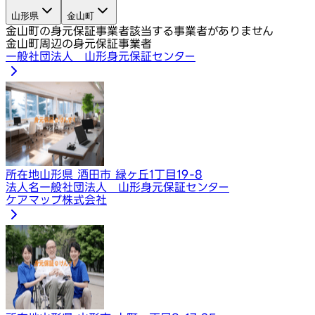
山形県
金山町
金山町の身元保証事業者
該当する事業者がありません
金山町周辺の身元保証事業者
一般社団法人 山形身元保証センター
所在地
山形県 酒田市 緑ヶ丘1丁目19-8
法人名
一般社団法人 山形身元保証センター
​ケアマップ株式会社