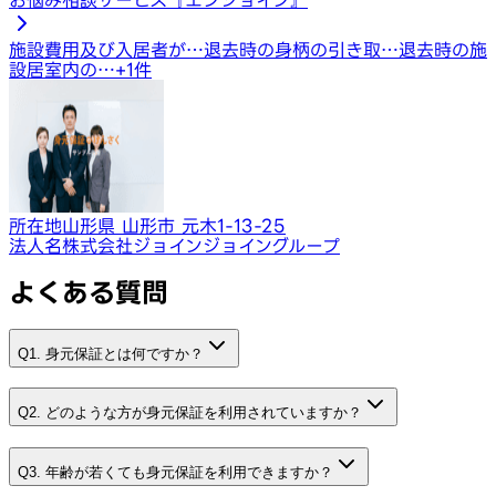
施設費用及び入居者が…
退去時の身柄の引き取…
退去時の施
設居室内の…
+
1
件
所在地
山形県 山形市 元木1-13-25
法人名
株式会社ジョインジョイングループ
よくある質問
Q1. 身元保証とは何ですか？
Q2. どのような方が身元保証を利用されていますか？
Q3. 年齢が若くても身元保証を利用できますか？