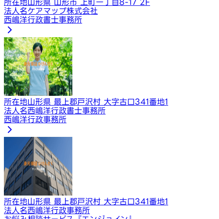
所在地
山形県 山形市 上町一丁目8-17 2F
法人名
​ケアマップ株式会社
西嶋洋行政書士事務所
所在地
山形県 最上郡戸沢村 大字古口341番地1
法人名
西嶋洋行政書士事務所
西嶋洋行政事務所
所在地
山形県 最上郡戸沢村 大字古口341番地1
法人名
西嶋洋行政事務所
お悩み相談サービス『エンジョイン』