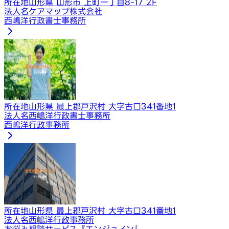
所在地
山形県 山形市 上町一丁目8-17 2F
法人名
​ケアマップ株式会社
西嶋洋行政書士事務所
所在地
山形県 最上郡戸沢村 大字古口341番地1
法人名
西嶋洋行政書士事務所
西嶋洋行政事務所
所在地
山形県 最上郡戸沢村 大字古口341番地1
法人名
西嶋洋行政事務所
お悩み相談サービス『エンジョイン』