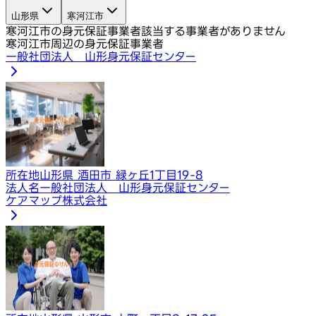
山形県
寒河江市
寒河江市の身元保証事業者
該当する事業者がありません
寒河江市周辺の身元保証事業者
一般社団法人 山形身元保証センター
所在地
山形県 酒田市 緑ヶ丘1丁目19-8
法人名
一般社団法人 山形身元保証センター
​ケアマップ株式会社