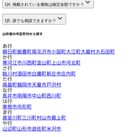
Q4. 掲載されている価格は確定金額ですか？
Q5. 誰でも相談できますか？
山形県
の市区町村から探す
あ行
朝日町
飯豊町
尾花沢市
小国町
大江町
大蔵村
大石田町
か行
寒河江市
川西町
金山町
上山市
河北町
さ行
鮭川村
酒田市
白鷹町
新庄市
庄内町
た行
高畠町
鶴岡市
天童市
戸沢村
な行
長井市
南陽市
中山町
西川町
は行
東根市
舟形町
ま行
真室川町
三川町
村山市
最上町
や行
山辺町
山形市
遊佐町
米沢市