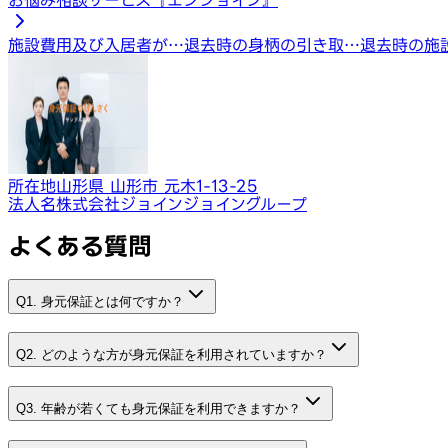
施設費用及び入居者が…
退去時の身柄の引き取…
退去時の施
所在地
山形県 山形市 元木1-13-25
法人名
株式会社ジョインジョイングループ
よくある質問
Q1. 身元保証とは何ですか？
Q2. どのような方が身元保証を利用されていますか？
Q3. 年齢が若くても身元保証を利用できますか？