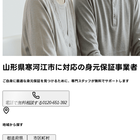
山形県寒河江市
に対応
の身元保証事業者
ご自身に最適な身元保証を見つけるために、
専門スタッフが
無料でサポート
します
電話で無料相談する
0120-651-392
地域から探す
都道府県
市区町村