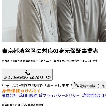
東京都渋谷区
に対応
の身元保証事業者
ご自身に最適な身元保証を見つけるために、
専門スタッフが
無料でサポート
します
電話で無料相談する
0120-651-392
\ 身元保証選びを無料でサポートします /
電話で相談 【こ
運営会社
利用規約
プライバシーポリシー
特定商取引
都道府県から身元保証事業者を探す