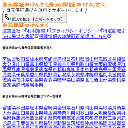
\ 身元保証選びを無料でサポートします /
電話で相談 【こちらをタップ】
運営会社
利用規約
プライバシーポリシー
特定商取引
法に基づく表記
掲載情報の加除訂正希望はこちら
都道府県から身元保証事業者を探す
宮城県
秋田県
栃木県
宮崎県
島根県
石川県
岡山県
鳥取県
長崎県
大分県
山口県
富山県
埼玉県
神奈川県
和歌山県
大阪府
愛媛県
群
馬県
兵庫県
福島県
熊本県
京都府
高知県
東京都
徳島県
三重県
鹿
児島県
千葉県
香川県
長野県
新潟県
茨城県
沖縄県
福岡県
滋賀県
佐賀県
福井県
広島県
青森県
岐阜県
山梨県
北海道
山形県
奈良県
愛知県
静岡県
岩手県
都道府県から地域包括支援センターを探す
宮城県
秋田県
栃木県
宮崎県
島根県
石川県
岡山県
鳥取県
長崎県
大分県
山口県
富山県
埼玉県
神奈川県
和歌山県
大阪府
愛媛県
群
馬県
兵庫県
福島県
熊本県
京都府
高知県
東京都
徳島県
三重県
鹿
児島県
千葉県
香川県
長野県
新潟県
茨城県
沖縄県
福岡県
滋賀県