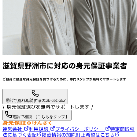
滋賀県野洲市
に対応
の身元保証事業者
ご自身に最適な身元保証を見つけるために、
専門スタッフが
無料でサポート
します
電話で無料相談する
0120-651-392
\ 身元保証選びを無料でサポートします /
電話で相談 【こちらをタップ】
運営会社
利用規約
プライバシーポリシー
特定商取引
法に基づく表記
掲載情報の加除訂正希望はこちら