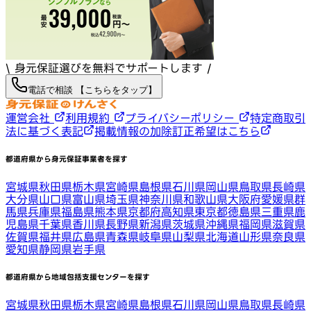
\ 身元保証選びを無料でサポートします /
電話で相談 【こちらをタップ】
運営会社
利用規約
プライバシーポリシー
特定商取引
法に基づく表記
掲載情報の加除訂正希望はこちら
都道府県から身元保証事業者を探す
宮城県
秋田県
栃木県
宮崎県
島根県
石川県
岡山県
鳥取県
長崎県
大分県
山口県
富山県
埼玉県
神奈川県
和歌山県
大阪府
愛媛県
群
馬県
兵庫県
福島県
熊本県
京都府
高知県
東京都
徳島県
三重県
鹿
児島県
千葉県
香川県
長野県
新潟県
茨城県
沖縄県
福岡県
滋賀県
佐賀県
福井県
広島県
青森県
岐阜県
山梨県
北海道
山形県
奈良県
愛知県
静岡県
岩手県
都道府県から地域包括支援センターを探す
宮城県
秋田県
栃木県
宮崎県
島根県
石川県
岡山県
鳥取県
長崎県