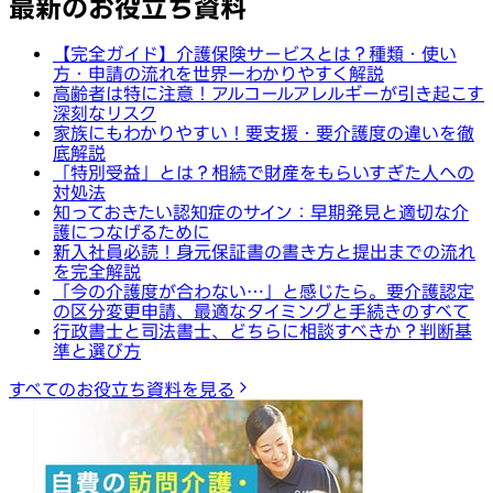
最新のお役立ち資料
【完全ガイド】介護保険サービスとは？種類・使い
方・申請の流れを世界一わかりやすく解説
高齢者は特に注意！アルコールアレルギーが引き起こす
深刻なリスク
家族にもわかりやすい！要支援・要介護度の違いを徹
底解説
「特別受益」とは？相続で財産をもらいすぎた人への
対処法
知っておきたい認知症のサイン：早期発見と適切な介
護につなげるために
新入社員必読！身元保証書の書き方と提出までの流れ
を完全解説
「今の介護度が合わない…」と感じたら。要介護認定
の区分変更申請、最適なタイミングと手続きのすべて
行政書士と司法書士、どちらに相談すべきか？判断基
準と選び方
すべてのお役立ち資料を見る