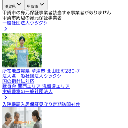
滋賀県
甲賀市
甲賀市の身元保証事業者
該当する事業者がありません
甲賀市周辺の身元保証事業者
一般社団法人ウツクシ
所在地
滋賀県 草津市 北山田町280-7
法人名
一般社団法人ウツクシ
国の指針に対応
献身会 関西エリア 滋賀県エリア
実績豊富の一般社団法人
入院保証
入居保証
見守り定期訪問
+
1
件