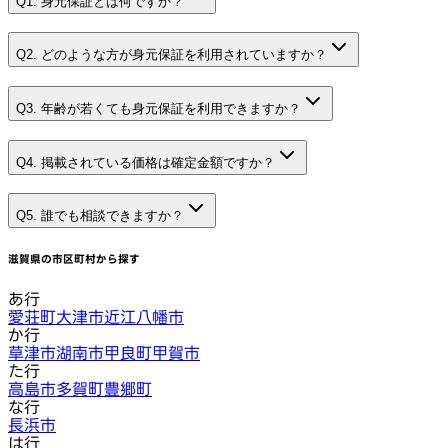
Q1. 身元保証とは何ですか？
Q2. どのような方が身元保証を利用されていますか？
Q3. 年齢が若くても身元保証を利用できますか？
Q4. 掲載されている価格は確定金額ですか？
Q5. 誰でも相談できますか？
滋賀県
の市区町村から探す
あ行
愛荘町
大津市
近江八幡市
か行
草津市
湖南市
甲良町
甲賀市
た行
高島市
多賀町
豊郷町
な行
長浜市
は行