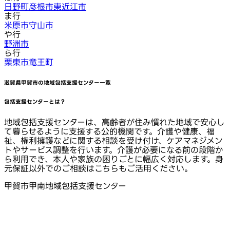
日野町
彦根市
東近江市
ま行
米原市
守山市
や行
野洲市
ら行
栗東市
竜王町
滋賀県甲賀市
の地域包括支援センター一覧
包括支援センターとは？
地域包括支援センターは、高齢者が住み慣れた地域で安心し
て暮らせるように支援する公的機関です。介護や健康、福
祉、権利擁護などに関する相談を受け付け、ケアマネジメン
トやサービス調整を行います。介護が必要になる前の段階か
ら利用でき、本人や家族の困りごとに幅広く対応します。身
元保証以外でのご相談はこちらもご活用ください。
甲賀市甲南地域包括支援センター