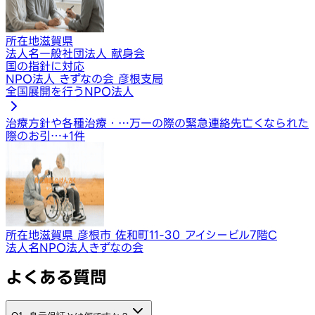
所在地
滋賀県
法人名
一般社団法人 献身会
国の指針に対応
NPO法人 きずなの会 彦根支局
全国展開を行うNPO法人
治療方針や各種治療・…
万一の際の緊急連絡先
亡くなられた
際のお引…
+
1
件
所在地
滋賀県 彦根市 佐和町11-30 アイシービル7階C
法人名
NPO法人きずなの会
よくある質問