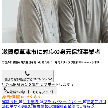
滋賀県草津市
に対応
の身元保証事業者
ご自身に最適な身元保証を見つけるために、
専門スタッフが
無料でサポート
します
電話で無料相談する
0120-651-392
\ 身元保証選びを無料でサポートします /
電話で相談 【こちらをタップ】
運営会社
利用規約
プライバシーポリシー
特定商取引
法に基づく表記
掲載情報の加除訂正希望はこちら