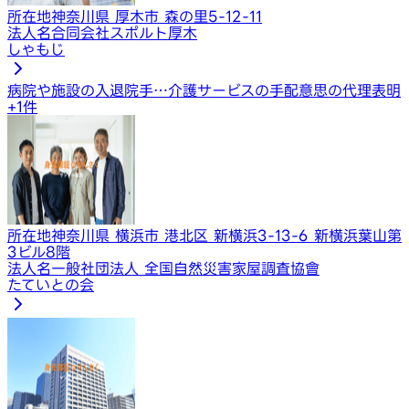
所在地
神奈川県 厚木市 森の里5-12-11
法人名
合同会社スポルト厚木
しゃもじ
病院や施設の入退院手…
介護サービスの手配
意思の代理表明
+
1
件
所在地
神奈川県 横浜市 港北区 新横浜3-13-6 新横浜葉山第
3ビル8階
法人名
一般社団法人 全国自然災害家屋調査協會
たていとの会