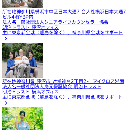
所在地
神奈川県横浜市中区日本大通7 合人社横浜日本大通7
ビル4階YBP内
法人名
一般社団法人シニアライフカウンセラー協会
明治トラスト 藤沢オフィス
主に東京都全域（離島を除く）、神奈川県全域をサポート
所在地
神奈川県 藤沢市 辻堂神台2丁目2-1 アイクロス湘南
法人名
一般社団法人身元保証協会 明治トラスト
明治トラスト 横浜オフィス
主に東京都全域（離島を除く）、神奈川県全域をサポート