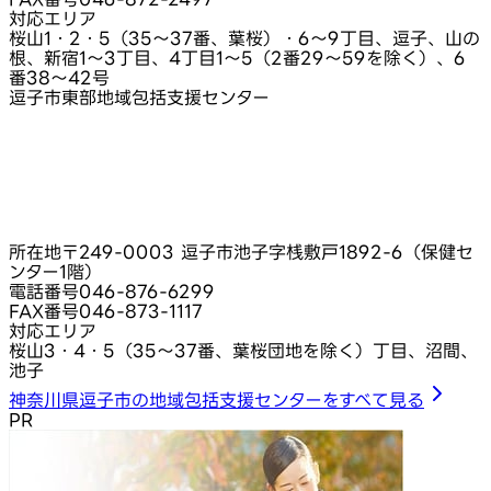
対応エリア
桜山1・2・5（35～37番、葉桜）・6～9丁目、逗子、山の
根、新宿1～3丁目、4丁目1～5（2番29～59を除く）、6
番38～42号
逗子市東部地域包括支援センター
所在地
〒249-0003 逗子市池子字桟敷戸1892-6（保健セ
ンター1階）
電話番号
046-876-6299
FAX番号
046-873-1117
対応エリア
桜山3・4・5（35～37番、葉桜団地を除く）丁目、沼間、
池子
神奈川県逗子市の地域包括支援センターをすべて見る
PR