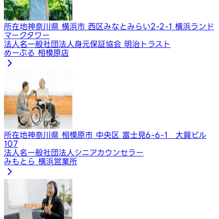
所在地
神奈川県 横浜市 西区みなとみらい2-2-1 横浜ランド
マークタワー
法人名
一般社団法人身元保証協会 明治トラスト
めーぷる 相模原店
所在地
神奈川県 相模原市 中央区 富士見6-6-1 大賀ビル
107
法人名
一般社団法人シニアカウンセラー
みもとら 横浜営業所