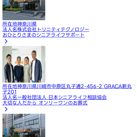
所在地
神奈川県
法人名
株式会社トリニティテクノロジー
おひとりさまのシニアライフサポート
所在地
神奈川県川崎市中原区丸子通2-456-2 GRACA新丸
子201
法人名
一般社団法人 日本シニアライフ相談協会
大切な人だから オンリーワンのお葬式