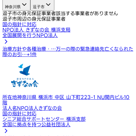
神奈川県
逗子市
逗子市の身元保証事業者
該当する事業者がありません
逗子市周辺の身元保証事業者
国の指針に対応
NPO法人 きずなの会 横浜支局
全国展開を行うNPO法人
治療方針や各種治療・…
万一の際の緊急連絡先
亡くなられた
際のお引…
+
1
件
所在地
神奈川県 横浜市 中区 山下町223-1 NU関内ビル10
階
法人名
NPO法人きずなの会
国の指針に対応
シニア総合サポートセンター 横浜支部
全国に拠点を持つ公益社団法人