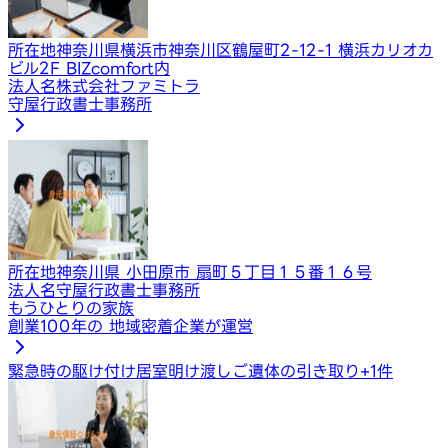
所在地
神奈川県横浜市神奈川区鶴屋町2-12-1 横浜カリオカ
ビル2F BIZcomfort内
法人名
株式会社ファミトラ
守屋行政書士事務所
所在地
神奈川県 小田原市 扇町５丁目１５番１６号
法人名
守屋行政書士事務所
もうひとりの家族
創業100年の 地域密着企業が運営
緊急時の駆け付け
居室明け渡し
ご遺体の引き取り
+
1
件