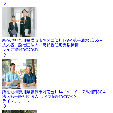
所在地
神奈川県横浜市旭区二俣川1-9-1第一清水ビル2F
法人名
一般社団法人 高齢者住宅支援機構
ライフ協会かながわ
所在地
神奈川県藤沢市湘南台1-14-16 イーグル湘南304
法人名
一般社団法人 ライフ協会かながわ
ライフリリーフ