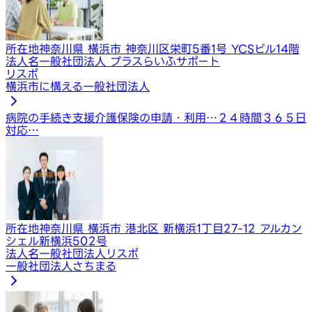
所在地
神奈川県 横浜市 神奈川区栄町5番1号 YCSビル14階
法人名
一般社団法人 プラスらいふサポート
リスポ
横浜市に構える一般社団法人
病院の手続き支援
介護保険の申請・利用…
２４時間３６５日
対応…
所在地
神奈川県 横浜市 港北区 新横浜1丁目27-12 アルカン
シェル新横浜502号
法人名
一般社団法人リスポ
一般社団法人さちまる