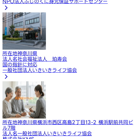
NPO法人ふじのくに身元保証サポートセンター
所在地
神奈川県
法人名
社会福祉法人 珀寿会
国の指針に対応
一般社団法人いきいきライフ協会
所在地
神奈川県横浜市西区高島2丁目13-2 横浜駅前共同ビ
ル7階
法人名
一般社団法人いきいきライフ協会
株式会社KMS