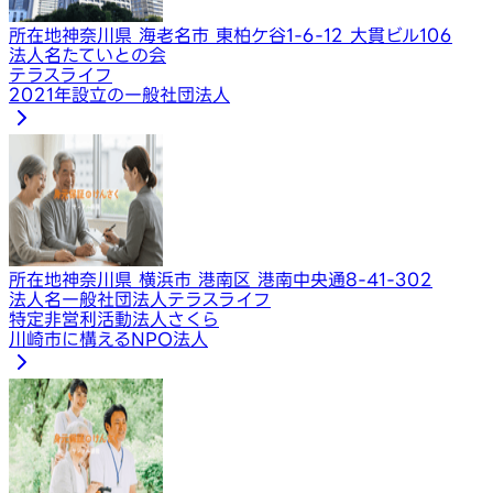
所在地
神奈川県 海老名市 東柏ケ谷1-6-12 大貫ビル106
法人名
たていとの会
テラスライフ
2021年設立の一般社団法人
所在地
神奈川県 横浜市 港南区 港南中央通8-41-302
法人名
一般社団法人テラスライフ
特定非営利活動法人さくら
川崎市に構えるNPO法人