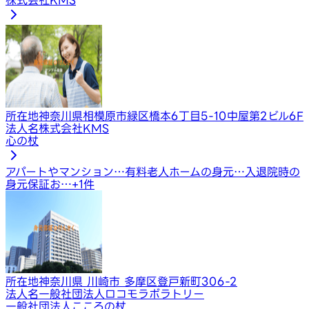
所在地
神奈川県相模原市緑区橋本6丁目5-10中屋第2ビル6F
法人名
株式会社KMS
心の杖
アパートやマンション…
有料老人ホームの身元…
入退院時の
身元保証お…
+
1
件
所在地
神奈川県 川崎市 多摩区登戸新町306-2
法人名
一般社団法人ロコモラボラトリー
一般社団法人こころの杖