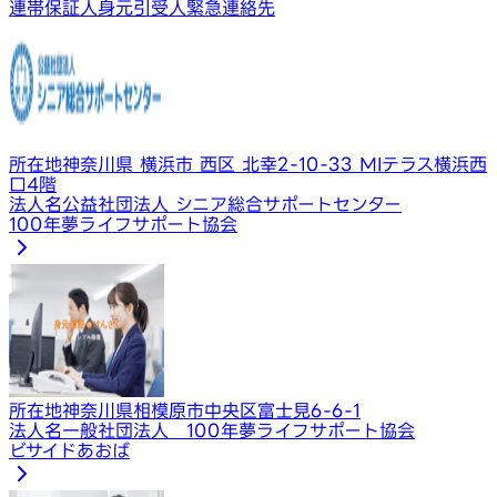
連帯保証人
身元引受人
緊急連絡先
所在地
神奈川県 横浜市 西区 北幸2-10-33 MIテラス横浜西
口4階
法人名
公益社団法人 シニア総合サポートセンター
100年夢ライフサポート協会
所在地
神奈川県相模原市中央区富士見6-6-1
法人名
一般社団法人 100年夢ライフサポート協会
ビサイドあおば