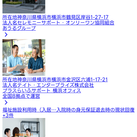
所在地
神奈川県横浜市横浜市鶴見区岸谷1-27-17
法人名
セレモニーサポート・オンリーワン協同組合
あうるグループ
所在地
神奈川県横浜市横浜市金沢区六浦1-17-21
法人名
テイト・エンタープライズ株式会社
プラスらいふサポート 横浜オフィス
全国8拠点で運営
福祉施設利用時（入居…
入院時の身元保証
退去時の現状回復
+
3
件