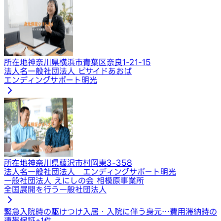
所在地
神奈川県横浜市青葉区奈良1-21-15
法人名
一般社団法人 ビサイドあおば
エンディングサポート明光
所在地
神奈川県藤沢市村岡東3-358
法人名
一般社団法人 エンディングサポート明光
一般社団法人 えにしの会 相模原事業所
全国展開を行う一般社団法人
緊急入院時の駆けつけ
入居・入院に伴う身元…
費用滞納時の
連帯保証
+
1
件