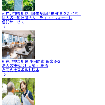
所在地
神奈川県川崎市多摩区布田18-22（1F）
法人名
一般社団法人 ライフ・フィナーレ
信託サービス
所在地
神奈川県 小田原市 飯泉8-3
法人名
株式会社大楽 小田原
合同会社スポルト厚木