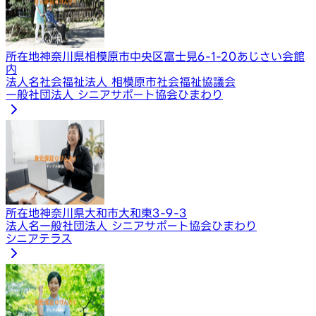
所在地
神奈川県相模原市中央区富士見6-1-20あじさい会館
内
法人名
社会福祉法人 相模原市社会福祉協議会
一般社団法人 シニアサポート協会ひまわり
所在地
神奈川県大和市大和東3-9-3
法人名
一般社団法人 シニアサポート協会ひまわり
シニアテラス