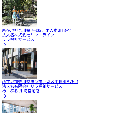
所在地
神奈川県 平塚市 馬入本町13-11
法人名
株式会社サン・ライフ
リラ福祉サービス
所在地
神奈川県横浜市戸塚区小雀町875-1
法人名
有限会社リラ福祉サービス
めーぷる 川崎宮前店