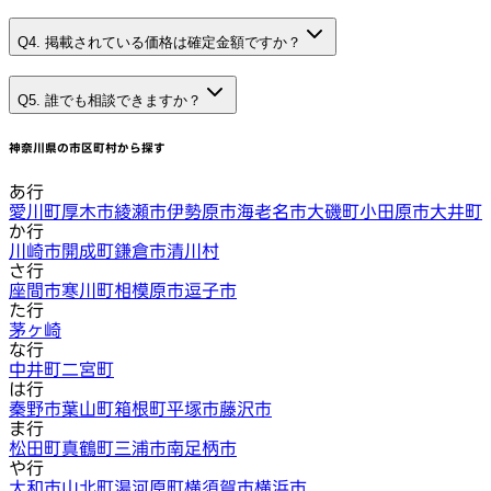
Q4. 掲載されている価格は確定金額ですか？
Q5. 誰でも相談できますか？
神奈川県
の市区町村から探す
あ行
愛川町
厚木市
綾瀬市
伊勢原市
海老名市
大磯町
小田原市
大井町
か行
川崎市
開成町
鎌倉市
清川村
さ行
座間市
寒川町
相模原市
逗子市
た行
茅ヶ崎
な行
中井町
二宮町
は行
秦野市
葉山町
箱根町
平塚市
藤沢市
ま行
松田町
真鶴町
三浦市
南足柄市
や行
大和市
山北町
湯河原町
横須賀市
横浜市