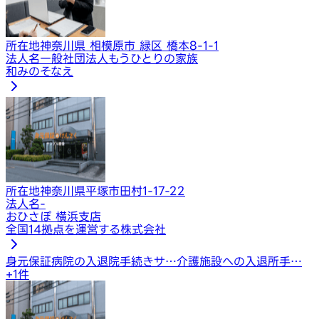
所在地
神奈川県 相模原市 緑区 橋本8-1-1
法人名
一般社団法人もうひとりの家族
和みのそなえ
所在地
神奈川県平塚市田村1-17-22
法人名
-
おひさぽ 横浜支店
全国14拠点を運営する株式会社
身元保証
病院の入退院手続きサ…
介護施設への入退所手…
+
1
件