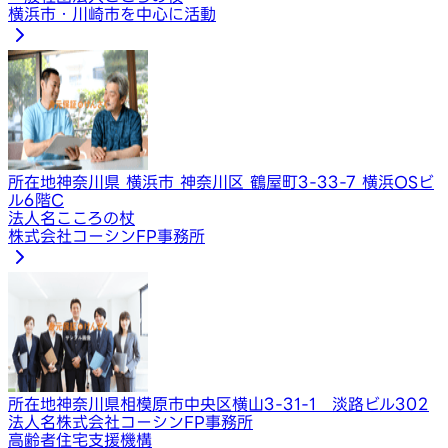
横浜市・川崎市を中心に活動
所在地
神奈川県 横浜市 神奈川区 鶴屋町3-33-7 横浜OSビ
ル6階C
法人名
こころの杖
株式会社コーシンFP事務所
所在地
神奈川県相模原市中央区横山3-31-1 淡路ビル302
法人名
株式会社コーシンFP事務所
高齢者住宅支援機構