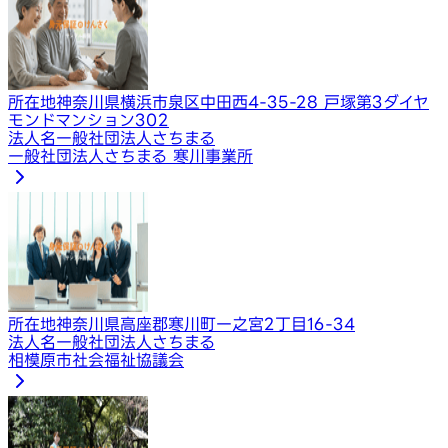
所在地
神奈川県横浜市泉区中田西4-35-28 戸塚第3ダイヤ
モンドマンション302
法人名
一般社団法人さちまる
一般社団法人さちまる 寒川事業所
所在地
神奈川県高座郡寒川町一之宮2丁目16-34
法人名
一般社団法人さちまる
相模原市社会福祉協議会