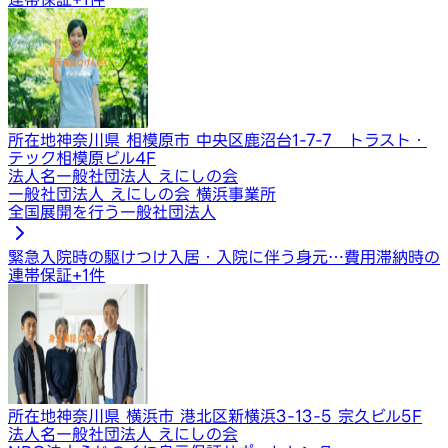
所在地
神奈川県 相模原市 中央区鹿沼台1-7-7 トラスト・
テック相模原ビル4F
法人名
一般社団法人 えにしの会
一般社団法人 えにしの会 横浜事業所
全国展開を行う一般社団法人
緊急入院時の駆けつけ
入居・入院に伴う身元…
費用滞納時の
連帯保証
+
1
件
所在地
神奈川県 横浜市 港北区新横浜3-13-5 宗久ビル5F
法人名
一般社団法人 えにしの会