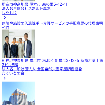
所在地
神奈川県 厚木市 森の里5-12-11
法人名
合同会社スポルト厚木
しゃもじ
病院や施設の入退院手…
介護サービスの手配
意思の代理表明
+
1
件
所在地
神奈川県 横浜市 港北区 新横浜3-13-6 新横浜葉山第
3ビル8階
法人名
一般社団法人 全国自然災害家屋調査協會
たていとの会