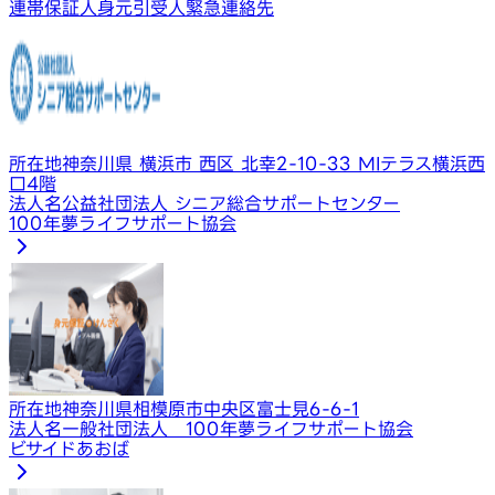
連帯保証人
身元引受人
緊急連絡先
所在地
神奈川県 横浜市 西区 北幸2-10-33 MIテラス横浜西
口4階
法人名
公益社団法人 シニア総合サポートセンター
100年夢ライフサポート協会
所在地
神奈川県相模原市中央区富士見6-6-1
法人名
一般社団法人 100年夢ライフサポート協会
ビサイドあおば