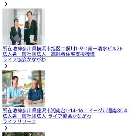
所在地
神奈川県横浜市旭区二俣川1-9-1第一清水ビル2F
法人名
一般社団法人 高齢者住宅支援機構
ライフ協会かながわ
所在地
神奈川県藤沢市湘南台1-14-16 イーグル湘南304
法人名
一般社団法人 ライフ協会かながわ
ライフリリーフ