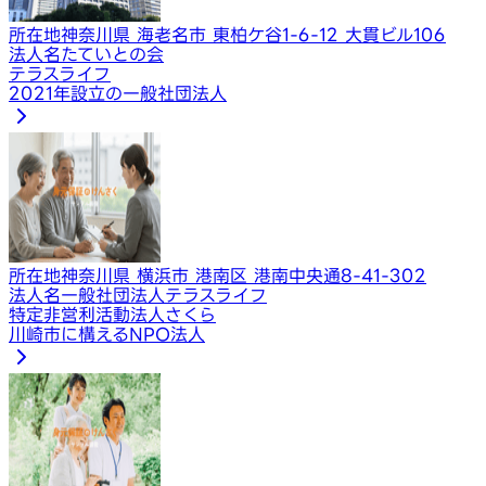
所在地
神奈川県 海老名市 東柏ケ谷1-6-12 大貫ビル106
法人名
たていとの会
テラスライフ
2021年設立の一般社団法人
所在地
神奈川県 横浜市 港南区 港南中央通8-41-302
法人名
一般社団法人テラスライフ
特定非営利活動法人さくら
川崎市に構えるNPO法人