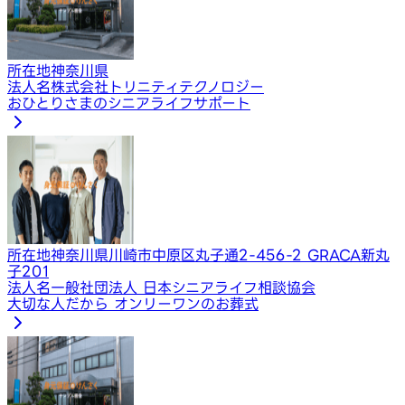
所在地
神奈川県
法人名
株式会社トリニティテクノロジー
おひとりさまのシニアライフサポート
所在地
神奈川県川崎市中原区丸子通2-456-2 GRACA新丸
子201
法人名
一般社団法人 日本シニアライフ相談協会
大切な人だから オンリーワンのお葬式