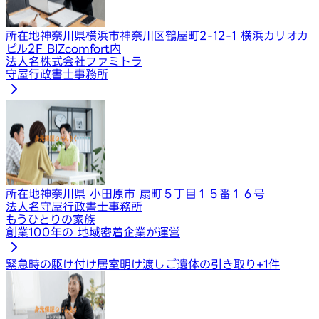
所在地
神奈川県横浜市神奈川区鶴屋町2-12-1 横浜カリオカ
ビル2F BIZcomfort内
法人名
株式会社ファミトラ
守屋行政書士事務所
所在地
神奈川県 小田原市 扇町５丁目１５番１６号
法人名
守屋行政書士事務所
もうひとりの家族
創業100年の 地域密着企業が運営
緊急時の駆け付け
居室明け渡し
ご遺体の引き取り
+
1
件