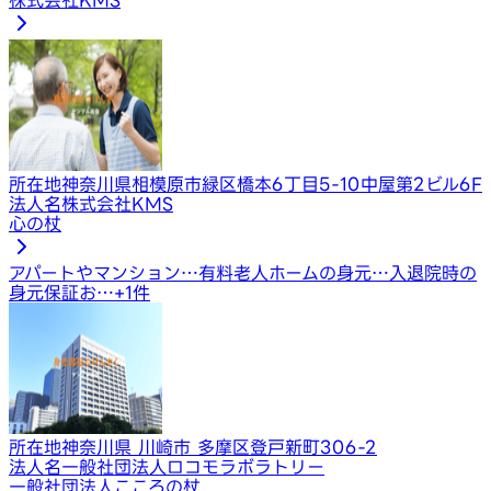
所在地
神奈川県相模原市緑区橋本6丁目5-10中屋第2ビル6F
法人名
株式会社KMS
心の杖
アパートやマンション…
有料老人ホームの身元…
入退院時の
身元保証お…
+
1
件
所在地
神奈川県 川崎市 多摩区登戸新町306-2
法人名
一般社団法人ロコモラボラトリー
一般社団法人こころの杖