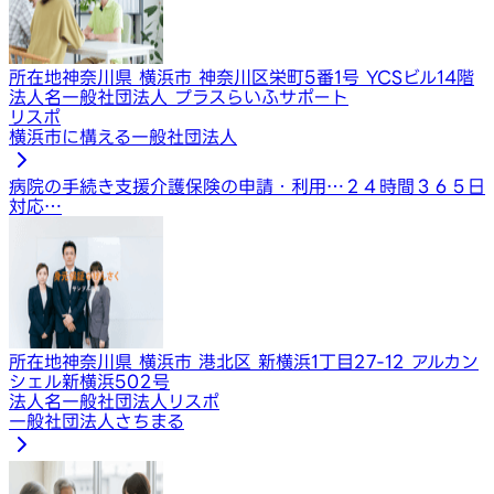
所在地
神奈川県 横浜市 神奈川区栄町5番1号 YCSビル14階
法人名
一般社団法人 プラスらいふサポート
リスポ
横浜市に構える一般社団法人
病院の手続き支援
介護保険の申請・利用…
２４時間３６５日
対応…
所在地
神奈川県 横浜市 港北区 新横浜1丁目27-12 アルカン
シェル新横浜502号
法人名
一般社団法人リスポ
一般社団法人さちまる