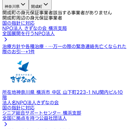
神奈川県
開成町
開成町の身元保証事業者
該当する事業者がありません
開成町周辺の身元保証事業者
国の指針に対応
NPO法人 きずなの会 横浜支局
全国展開を行うNPO法人
治療方針や各種治療・…
万一の際の緊急連絡先
亡くなられた
際のお引…
+
1
件
所在地
神奈川県 横浜市 中区 山下町223-1 NU関内ビル10
階
法人名
NPO法人きずなの会
国の指針に対応
シニア総合サポートセンター 横浜支部
全国に拠点を持つ公益社団法人