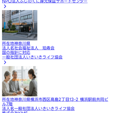
NPO法人ふじのくに身元保証サポートセンター
所在地
神奈川県
法人名
社会福祉法人 珀寿会
国の指針に対応
一般社団法人いきいきライフ協会
所在地
神奈川県横浜市西区高島2丁目13-2 横浜駅前共同ビ
ル7階
法人名
一般社団法人いきいきライフ協会
株式会社KMS