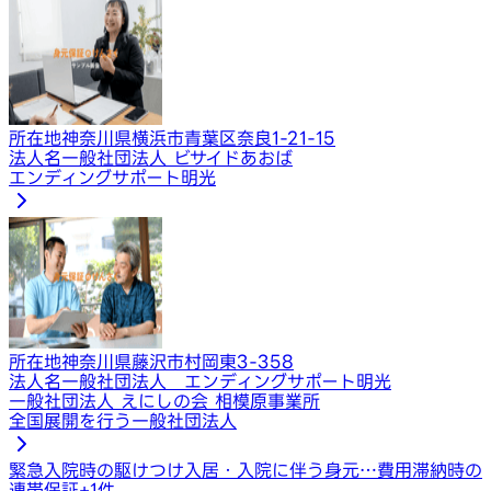
所在地
神奈川県横浜市青葉区奈良1-21-15
法人名
一般社団法人 ビサイドあおば
エンディングサポート明光
所在地
神奈川県藤沢市村岡東3-358
法人名
一般社団法人 エンディングサポート明光
一般社団法人 えにしの会 相模原事業所
全国展開を行う一般社団法人
緊急入院時の駆けつけ
入居・入院に伴う身元…
費用滞納時の
連帯保証
+
1
件