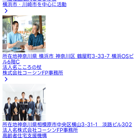
横浜市・川崎市を中心に活動
所在地
神奈川県 横浜市 神奈川区 鶴屋町3-33-7 横浜OSビ
ル6階C
法人名
こころの杖
株式会社コーシンFP事務所
所在地
神奈川県相模原市中央区横山3-31-1 淡路ビル302
法人名
株式会社コーシンFP事務所
高齢者住宅支援機構