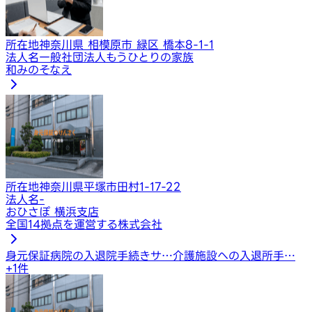
所在地
神奈川県 相模原市 緑区 橋本8-1-1
法人名
一般社団法人もうひとりの家族
和みのそなえ
所在地
神奈川県平塚市田村1-17-22
法人名
-
おひさぽ 横浜支店
全国14拠点を運営する株式会社
身元保証
病院の入退院手続きサ…
介護施設への入退所手…
+
1
件