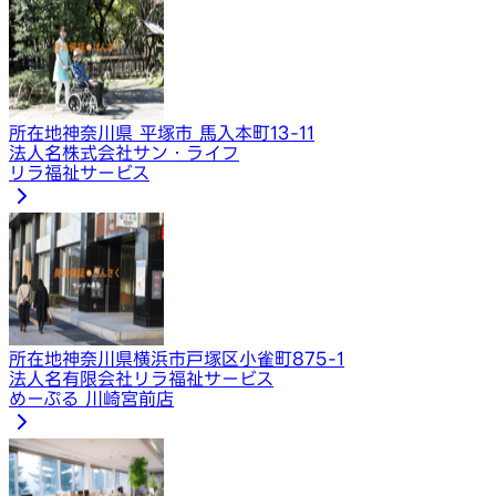
所在地
神奈川県 平塚市 馬入本町13-11
法人名
株式会社サン・ライフ
リラ福祉サービス
所在地
神奈川県横浜市戸塚区小雀町875-1
法人名
有限会社リラ福祉サービス
めーぷる 川崎宮前店