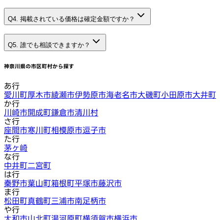
Q4. 掲載されている価格は確定金額ですか？
Q5. 誰でも相談できますか？
神奈川県
の市区町村から探す
あ行
愛川町
厚木市
綾瀬市
伊勢原市
海老名市
大磯町
小田原市
大井町
か行
川崎市
開成町
鎌倉市
清川村
さ行
座間市
寒川町
相模原市
逗子市
た行
茅ヶ崎
な行
中井町
二宮町
は行
秦野市
葉山町
箱根町
平塚市
藤沢市
ま行
松田町
真鶴町
三浦市
南足柄市
や行
大和市
山北町
湯河原町
横須賀市
横浜市