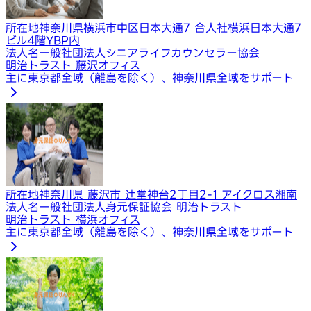
所在地
神奈川県横浜市中区日本大通7 合人社横浜日本大通7
ビル4階YBP内
法人名
一般社団法人シニアライフカウンセラー協会
明治トラスト 藤沢オフィス
主に東京都全域（離島を除く）、神奈川県全域をサポート
所在地
神奈川県 藤沢市 辻堂神台2丁目2-1 アイクロス湘南
法人名
一般社団法人身元保証協会 明治トラスト
明治トラスト 横浜オフィス
主に東京都全域（離島を除く）、神奈川県全域をサポート