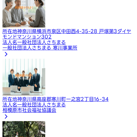
所在地
神奈川県横浜市泉区中田西4-35-28 戸塚第3ダイヤ
モンドマンション302
法人名
一般社団法人さちまる
一般社団法人さちまる 寒川事業所
所在地
神奈川県高座郡寒川町一之宮2丁目16-34
法人名
一般社団法人さちまる
相模原市社会福祉協議会