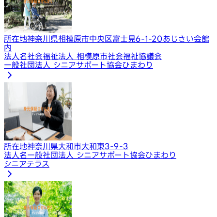
所在地
神奈川県相模原市中央区富士見6-1-20あじさい会館
内
法人名
社会福祉法人 相模原市社会福祉協議会
一般社団法人 シニアサポート協会ひまわり
所在地
神奈川県大和市大和東3-9-3
法人名
一般社団法人 シニアサポート協会ひまわり
シニアテラス