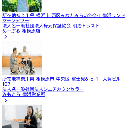
所在地
神奈川県 横浜市 西区みなとみらい2-2-1 横浜ランド
マークタワー
法人名
一般社団法人身元保証協会 明治トラスト
めーぷる 相模原店
所在地
神奈川県 相模原市 中央区 富士見6-6-1 大賀ビル
107
法人名
一般社団法人シニアカウンセラー
みもとら 横浜営業所