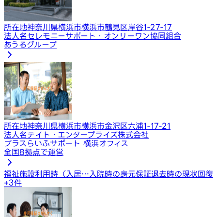
所在地
神奈川県横浜市横浜市鶴見区岸谷1-27-17
法人名
セレモニーサポート・オンリーワン協同組合
あうるグループ
所在地
神奈川県横浜市横浜市金沢区六浦1-17-21
法人名
テイト・エンタープライズ株式会社
プラスらいふサポート 横浜オフィス
全国8拠点で運営
福祉施設利用時（入居…
入院時の身元保証
退去時の現状回復
+
3
件