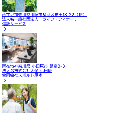
所在地
神奈川県川崎市多摩区布田18-22（1F）
法人名
一般社団法人 ライフ・フィナーレ
信託サービス
所在地
神奈川県 小田原市 飯泉8-3
法人名
株式会社大楽 小田原
合同会社スポルト厚木