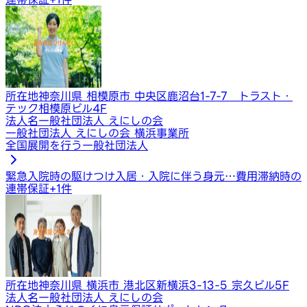
所在地
神奈川県 相模原市 中央区鹿沼台1-7-7 トラスト・
テック相模原ビル4F
法人名
一般社団法人 えにしの会
一般社団法人 えにしの会 横浜事業所
全国展開を行う一般社団法人
緊急入院時の駆けつけ
入居・入院に伴う身元…
費用滞納時の
連帯保証
+
1
件
所在地
神奈川県 横浜市 港北区新横浜3-13-5 宗久ビル5F
法人名
一般社団法人 えにしの会