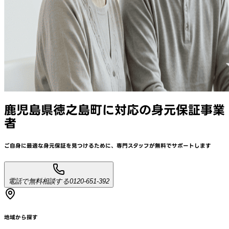
鹿児島県徳之島町
に対応
の身元保証事業
者
ご自身に最適な身元保証を見つけるために、
専門スタッフが
無料でサポート
します
電話で無料相談する
0120-651-392
地域から探す