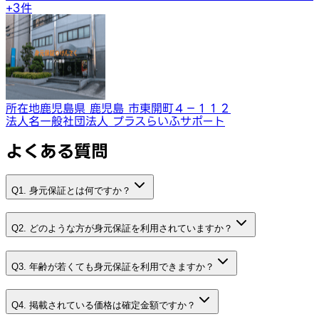
+
3
件
所在地
鹿児島県 鹿児島 市東開町４−１１２
法人名
一般社団法人 プラスらいふサポート
よくある質問
Q1. 身元保証とは何ですか？
Q2. どのような方が身元保証を利用されていますか？
Q3. 年齢が若くても身元保証を利用できますか？
Q4. 掲載されている価格は確定金額ですか？