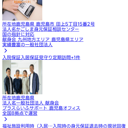
所在地
鹿児島県 鹿児島市 田上5丁目15番2号
法人名
かごしま身元保証相談センター
国の指針に対応
献身会 九州地方エリア 鹿児島県エリア
実績豊富の一般社団法人
入院保証
入居保証
見守り定期訪問
+
1
件
所在地
鹿児島県
法人名
一般社団法人 献身会
プラスらいふサポート 鹿児島オフィス
全国8拠点で運営
福祉施設利用時（入居…
入院時の身元保証
退去時の現状回復