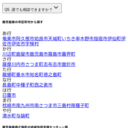
Q5. 誰でも相談できますか？
鹿児島県
の市区町村から探す
あ行
奄美市
阿久根市
姶良市
天城町
いちき串木野市
指宿市
伊仙町
伊
佐市
伊佐市
宇検村
か行
川辺町
鹿屋市
鹿児島市
霧島市
喜界町
さ行
薩摩川内市
さつま町
志布志市
曽於市
た行
龍郷町
垂水市
知名町
徳之島町
な行
長島町
中種子町
西之表市
は行
日置市
ま行
枕崎市
南九州市
南さつま市
三島村
南種子町
や行
湧水町
与論町
鹿児島県徳之島町
の地域包括支援センター一覧