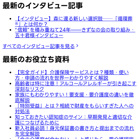
最新のインタビュー記事
【インタビュー】森に還る新しい選択肢──「循環葬
®︎」とは何か？
“信頼”を積み重ねて24年——きずなの会の取り組み・
五十君様インタビュー
すべてのインタビュー記事を見る
最新のお役立ち資料
【完全ガイド】介護保険サービスとは？種類・使い
方・申請の流れを世界一わかりやすく解説
高齢者は特に注意！アルコールアレルギーが引き起こす
深刻なリスク
家族にもわかりやすい！要支援・要介護度の違いを徹
底解説
「特別受益」とは？相続で財産をもらいすぎた人への
対処法
知っておきたい認知症のサイン：早期発見と適切な介
護につなげるために
新入社員必読！身元保証書の書き方と提出までの流れ
を完全解説