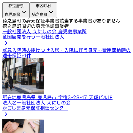
都道府県
市区町村
鹿児島県
徳之島町
徳之島町の身元保証事業者
該当する事業者がありません
徳之島町周辺の身元保証事業者
一般社団法人 えにしの会 鹿児島事業所
全国展開を行う一般社団法人
緊急入院時の駆けつけ
入居・入院に伴う身元…
費用滞納時の
連帯保証
+
1
件
所在地
鹿児島県 鹿児島市 宇宿3-28-17 天翔ビル1F
法人名
一般社団法人 えにしの会
かごしま身元保証相談センター