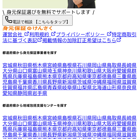
\ 身元保証選びを無料でサポートします /
電話で相談 【こちらをタップ】
運営会社
利用規約
プライバシーポリシー
特定商取引
法に基づく表記
掲載情報の加除訂正希望はこちら
都道府県から身元保証事業者を探す
宮城県
秋田県
栃木県
宮崎県
島根県
石川県
岡山県
鳥取県
長崎県
大分県
山口県
富山県
埼玉県
神奈川県
和歌山県
大阪府
愛媛県
群
馬県
兵庫県
福島県
熊本県
京都府
高知県
東京都
徳島県
三重県
鹿
児島県
千葉県
香川県
長野県
新潟県
茨城県
沖縄県
福岡県
滋賀県
佐賀県
福井県
広島県
青森県
岐阜県
山梨県
北海道
山形県
奈良県
愛知県
静岡県
岩手県
都道府県から地域包括支援センターを探す
宮城県
秋田県
栃木県
宮崎県
島根県
石川県
岡山県
鳥取県
長崎県
大分県
山口県
富山県
埼玉県
神奈川県
和歌山県
大阪府
愛媛県
群
馬県
兵庫県
福島県
熊本県
京都府
高知県
東京都
徳島県
三重県
鹿
児島県
千葉県
香川県
長野県
新潟県
茨城県
沖縄県
福岡県
滋賀県