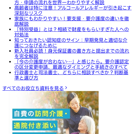
方・申請の流れを世界一わかりやすく解説
高齢者は特に注意！アルコールアレルギーが引き起こす
深刻なリスク
家族にもわかりやすい！要支援・要介護度の違いを徹
底解説
「特別受益」とは？相続で財産をもらいすぎた人への
対処法
知っておきたい認知症のサイン：早期発見と適切な介
護につなげるために
新入社員必読！身元保証書の書き方と提出までの流れ
を完全解説
「今の介護度が合わない…」と感じたら。要介護認定
の区分変更申請、最適なタイミングと手続きのすべて
行政書士と司法書士、どちらに相談すべきか？判断基
準と選び方
すべてのお役立ち資料を見る