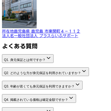
所在地
鹿児島県 鹿児島 市東開町４−１１２
法人名
一般社団法人 プラスらいふサポート
よくある質問
Q1. 身元保証とは何ですか？
Q2. どのような方が身元保証を利用されていますか？
Q3. 年齢が若くても身元保証を利用できますか？
Q4. 掲載されている価格は確定金額ですか？