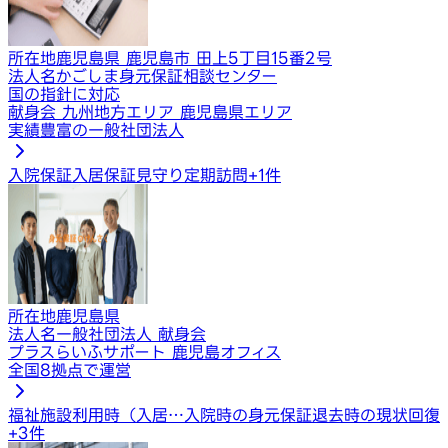
所在地
鹿児島県 鹿児島市 田上5丁目15番2号
法人名
かごしま身元保証相談センター
国の指針に対応
献身会 九州地方エリア 鹿児島県エリア
実績豊富の一般社団法人
入院保証
入居保証
見守り定期訪問
+
1
件
所在地
鹿児島県
法人名
一般社団法人 献身会
プラスらいふサポート 鹿児島オフィス
全国8拠点で運営
福祉施設利用時（入居…
入院時の身元保証
退去時の現状回復
+
3
件