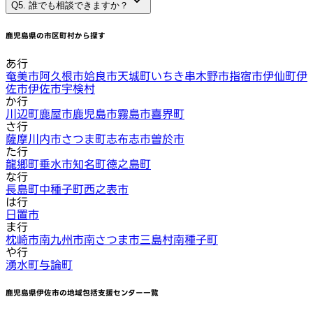
Q5. 誰でも相談できますか？
鹿児島県
の市区町村から探す
あ行
奄美市
阿久根市
姶良市
天城町
いちき串木野市
指宿市
伊仙町
伊
佐市
伊佐市
宇検村
か行
川辺町
鹿屋市
鹿児島市
霧島市
喜界町
さ行
薩摩川内市
さつま町
志布志市
曽於市
た行
龍郷町
垂水市
知名町
徳之島町
な行
長島町
中種子町
西之表市
は行
日置市
ま行
枕崎市
南九州市
南さつま市
三島村
南種子町
や行
湧水町
与論町
鹿児島県伊佐市
の地域包括支援センター一覧