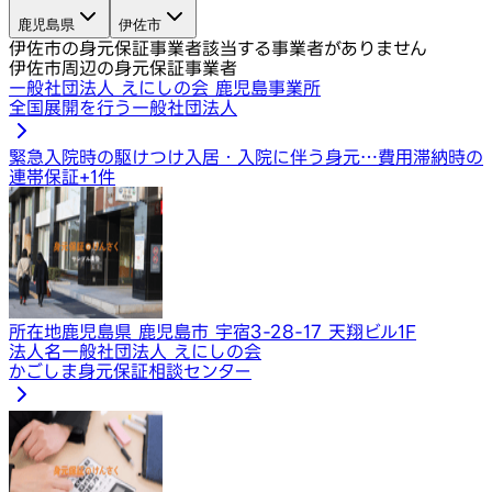
鹿児島県
伊佐市
伊佐市の身元保証事業者
該当する事業者がありません
伊佐市周辺の身元保証事業者
一般社団法人 えにしの会 鹿児島事業所
全国展開を行う一般社団法人
緊急入院時の駆けつけ
入居・入院に伴う身元…
費用滞納時の
連帯保証
+
1
件
所在地
鹿児島県 鹿児島市 宇宿3-28-17 天翔ビル1F
法人名
一般社団法人 えにしの会
かごしま身元保証相談センター