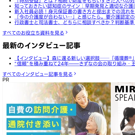
「特別受益」とは？相続で財産をもらいすぎた人への対
知っておきたい認知症のサイン：早期発見と適切な介護
新入社員必読！身元保証書の書き方と提出までの流れを
「今の介護度が合わない…」と感じたら。要介護認定の
行政書士と司法書士、どちらに相談すべきか？判断基準
すべてのお役立ち資料を見る
最新のインタビュー記事
【インタビュー】森に還る新しい選択肢──「循環葬®︎
“信頼”を積み重ねて24年——きずなの会の取り組み・
すべてのインタビュー記事を見る
PR