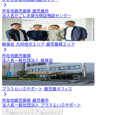
所在地
鹿児島県 鹿児島市
法人名
かごしま身元保証相談センター
献身会 九州地方エリア 鹿児島県エリア
所在地
鹿児島県
法人名
一般社団法人 献身会
プラスらいふサポート 鹿児島オフィス
所在地
鹿児島県 鹿児島市
法人名
一般社団法人 プラスらいふサポート
前のスライド
次のスライド