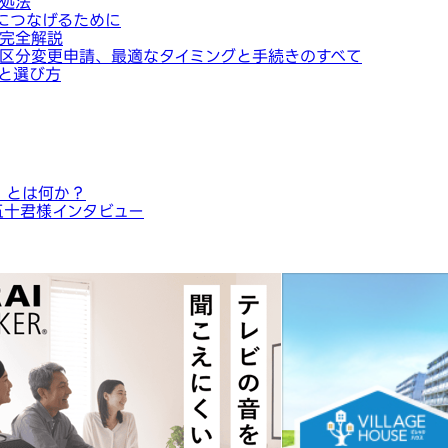
処法
につなげるために
完全解説
区分変更申請、最適なタイミングと手続きのすべて
と選び方
」とは何か？
五十君様インタビュー