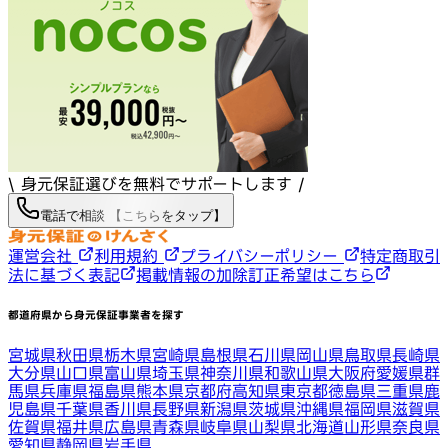
\ 身元保証選びを無料でサポートします /
電話で相談 【こちらをタップ】
運営会社
利用規約
プライバシーポリシー
特定商取引
法に基づく表記
掲載情報の加除訂正希望はこちら
都道府県から身元保証事業者を探す
宮城県
秋田県
栃木県
宮崎県
島根県
石川県
岡山県
鳥取県
長崎県
大分県
山口県
富山県
埼玉県
神奈川県
和歌山県
大阪府
愛媛県
群
馬県
兵庫県
福島県
熊本県
京都府
高知県
東京都
徳島県
三重県
鹿
児島県
千葉県
香川県
長野県
新潟県
茨城県
沖縄県
福岡県
滋賀県
佐賀県
福井県
広島県
青森県
岐阜県
山梨県
北海道
山形県
奈良県
愛知県
静岡県
岩手県