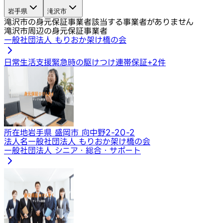
岩手県
滝沢市
滝沢市の身元保証事業者
該当する事業者がありません
滝沢市周辺の身元保証事業者
一般社団法人 もりおか架け橋の会
日常生活支援
緊急時の駆けつけ
連帯保証
+
2
件
所在地
岩手県 盛岡市 向中野2-20-2
法人名
一般社団法人 もりおか架け橋の会
一般社団法人 シニア・総合・サポート