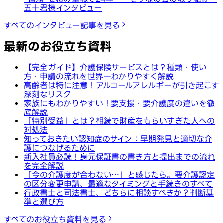
五十君様インタビュー
すべてのインタビュー記事を見る
最新のお役立ち資料
【完全ガイド】介護保険サービスとは？種類・使い
方・申請の流れを世界一わかりやすく解説
高齢者は特に注意！アルコールアレルギーが引き起こす
深刻なリスク
家族にもわかりやすい！要支援・要介護度の違いを徹
底解説
「特別受益」とは？相続で財産をもらいすぎた人への
対処法
知っておきたい認知症のサイン：早期発見と適切な介
護につなげるために
新入社員必読！身元保証書の書き方と提出までの流れ
を完全解説
「今の介護度が合わない…」と感じたら。要介護認定
の区分変更申請、最適なタイミングと手続きのすべて
行政書士と司法書士、どちらに相談すべきか？判断基
準と選び方
すべてのお役立ち資料を見る