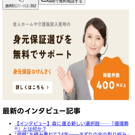
webで無料相談する
無料
0120-651-392
最新のインタビュー記事
【インタビュー】森に還る新しい選択肢──「循環葬
®︎」とは何か？
“信頼”を積み重ねて24年——きずなの会の取り組み・