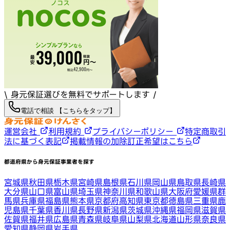
\ 身元保証選びを無料でサポートします /
電話で相談 【こちらをタップ】
運営会社
利用規約
プライバシーポリシー
特定商取引
法に基づく表記
掲載情報の加除訂正希望はこちら
都道府県から身元保証事業者を探す
宮城県
秋田県
栃木県
宮崎県
島根県
石川県
岡山県
鳥取県
長崎県
大分県
山口県
富山県
埼玉県
神奈川県
和歌山県
大阪府
愛媛県
群
馬県
兵庫県
福島県
熊本県
京都府
高知県
東京都
徳島県
三重県
鹿
児島県
千葉県
香川県
長野県
新潟県
茨城県
沖縄県
福岡県
滋賀県
佐賀県
福井県
広島県
青森県
岐阜県
山梨県
北海道
山形県
奈良県
愛知県
静岡県
岩手県