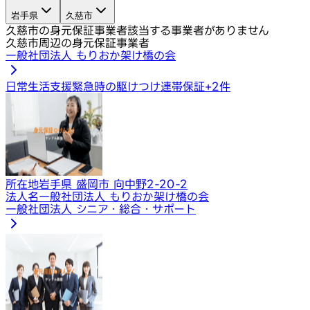
岩手県
久慈市
久慈市の身元保証事業者
該当する事業者がありません
久慈市周辺の身元保証事業者
一般社団法人 もりおか架け橋の会
日常生活支援
緊急時の駆けつけ
連帯保証
+
2
件
所在地
岩手県 盛岡市 向中野2-20-2
法人名
一般社団法人 もりおか架け橋の会
一般社団法人 シニア・総合・サポート