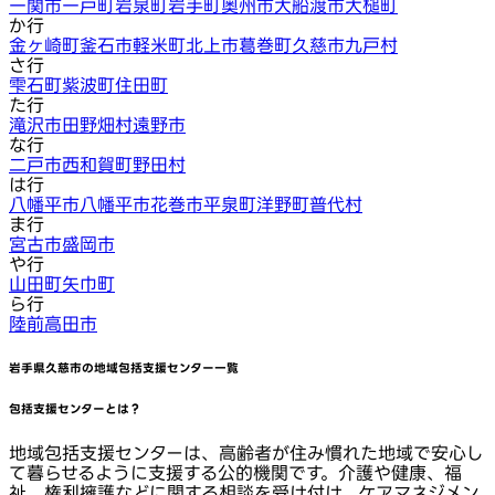
一関市
一戸町
岩泉町
岩手町
奥州市
大船渡市
大槌町
か行
金ヶ崎町
釜石市
軽米町
北上市
葛巻町
久慈市
九戸村
さ行
雫石町
紫波町
住田町
た行
滝沢市
田野畑村
遠野市
な行
二戸市
西和賀町
野田村
は行
八幡平市
八幡平市
花巻市
平泉町
洋野町
普代村
ま行
宮古市
盛岡市
や行
山田町
矢巾町
ら行
陸前高田市
岩手県久慈市
の地域包括支援センター一覧
包括支援センターとは？
地域包括支援センターは、高齢者が住み慣れた地域で安心し
て暮らせるように支援する公的機関です。介護や健康、福
祉、権利擁護などに関する相談を受け付け、ケアマネジメン