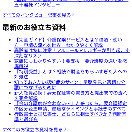
五十君様インタビュー
すべてのインタビュー記事を見る
最新のお役立ち資料
【完全ガイド】介護保険サービスとは？種類・使い
方・申請の流れを世界一わかりやすく解説
高齢者は特に注意！アルコールアレルギーが引き起こす
深刻なリスク
家族にもわかりやすい！要支援・要介護度の違いを徹
底解説
「特別受益」とは？相続で財産をもらいすぎた人への
対処法
知っておきたい認知症のサイン：早期発見と適切な介
護につなげるために
新入社員必読！身元保証書の書き方と提出までの流れ
を完全解説
「今の介護度が合わない…」と感じたら。要介護認定
の区分変更申請、最適なタイミングと手続きのすべて
行政書士と司法書士、どちらに相談すべきか？判断基
準と選び方
すべてのお役立ち資料を見る