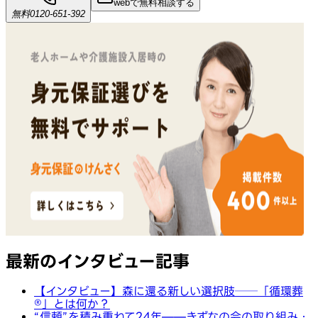
webで無料相談する
無料
0120-651-392
最新のインタビュー記事
【インタビュー】森に還る新しい選択肢──「循環葬
®︎」とは何か？
“信頼”を積み重ねて24年——きずなの会の取り組み・