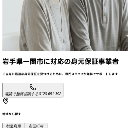
岩手県一関市
に対応
の身元保証事業者
ご自身に最適な身元保証を見つけるために、
専門スタッフが
無料でサポート
します
電話で無料相談する
0120-651-392
地域から探す
都道府県
市区町村