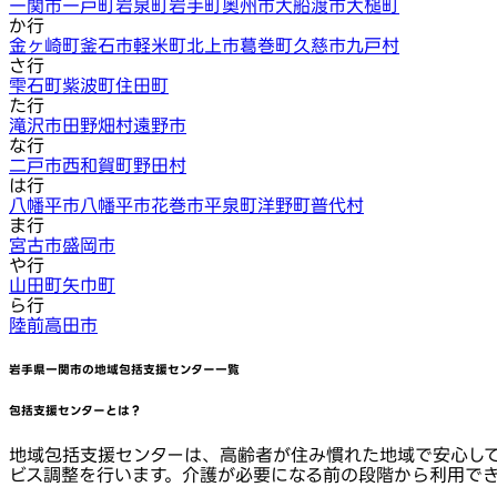
一関市
一戸町
岩泉町
岩手町
奥州市
大船渡市
大槌町
か行
金ヶ崎町
釜石市
軽米町
北上市
葛巻町
久慈市
九戸村
さ行
雫石町
紫波町
住田町
た行
滝沢市
田野畑村
遠野市
な行
二戸市
西和賀町
野田村
は行
八幡平市
八幡平市
花巻市
平泉町
洋野町
普代村
ま行
宮古市
盛岡市
や行
山田町
矢巾町
ら行
陸前高田市
岩手県一関市
の地域包括支援センター一覧
包括支援センターとは？
地域包括支援センターは、高齢者が住み慣れた地域で安心し
ビス調整を行います。介護が必要になる前の段階から利用で