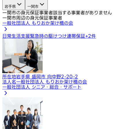
岩手県
一関市
一関市の身元保証事業者
該当する事業者がありません
一関市周辺の身元保証事業者
一般社団法人 もりおか架け橋の会
日常生活支援
緊急時の駆けつけ
連帯保証
+
2
件
所在地
岩手県 盛岡市 向中野2-20-2
法人名
一般社団法人 もりおか架け橋の会
一般社団法人 シニア・総合・サポート