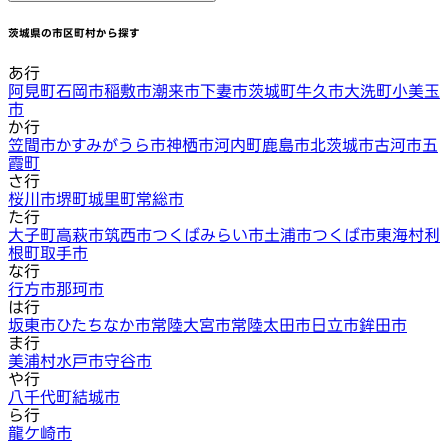
茨城県
の市区町村から探す
あ行
阿見町
石岡市
稲敷市
潮来市
下妻市
茨城町
牛久市
大洗町
小美玉
市
か行
笠間市
かすみがうら市
神栖市
河内町
鹿島市
北茨城市
古河市
五
霞町
さ行
桜川市
堺町
城里町
常総市
た行
大子町
高萩市
筑西市
つくばみらい市
土浦市
つくば市
東海村
利
根町
取手市
な行
行方市
那珂市
は行
坂東市
ひたちなか市
常陸大宮市
常陸太田市
日立市
鉾田市
ま行
美浦村
水戸市
守谷市
や行
八千代町
結城市
ら行
龍ケ崎市