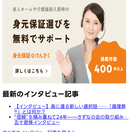
最新のインタビュー記事
【インタビュー】森に還る新しい選択肢──「循環葬
®︎」とは何か？
“信頼”を積み重ねて24年——きずなの会の取り組み・
五十君様インタビュー