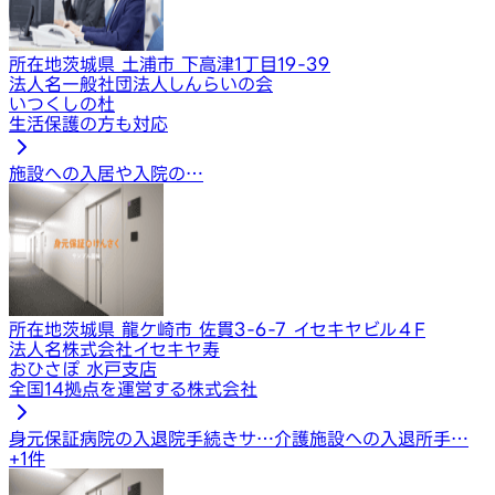
所在地
茨城県 土浦市 下高津1丁目19-39
法人名
一般社団法人しんらいの会
いつくしの杜
生活保護の方も対応
施設への入居や入院の…
所在地
茨城県 龍ケ崎市 佐貫3-6-7 イセキヤビル４F
法人名
株式会社イセキヤ寿
おひさぽ 水戸支店
全国14拠点を運営する株式会社
身元保証
病院の入退院手続きサ…
介護施設への入退所手…
+
1
件