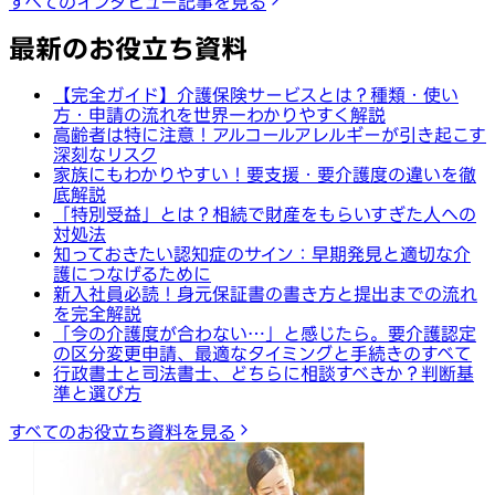
すべてのインタビュー記事を見る
最新のお役立ち資料
【完全ガイド】介護保険サービスとは？種類・使い
方・申請の流れを世界一わかりやすく解説
高齢者は特に注意！アルコールアレルギーが引き起こす
深刻なリスク
家族にもわかりやすい！要支援・要介護度の違いを徹
底解説
「特別受益」とは？相続で財産をもらいすぎた人への
対処法
知っておきたい認知症のサイン：早期発見と適切な介
護につなげるために
新入社員必読！身元保証書の書き方と提出までの流れ
を完全解説
「今の介護度が合わない…」と感じたら。要介護認定
の区分変更申請、最適なタイミングと手続きのすべて
行政書士と司法書士、どちらに相談すべきか？判断基
準と選び方
すべてのお役立ち資料を見る