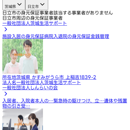
茨城県
日立市
日立市の身元保証事業者
該当する事業者がありません
日立市周辺の身元保証事業者
一般社団法人茨城生活サポート
施設入居の身元保証
病院入退院の身元保証
金銭管理
所在地
茨城県 かすみがうら市 上稲吉1839-2
法人名
一般社団法人茨城生活サポート
一般社団法人しんらいの会
入居者、入院者本人の…
緊急時の駆けつけ、立…
遺体や残置
物の引き受…