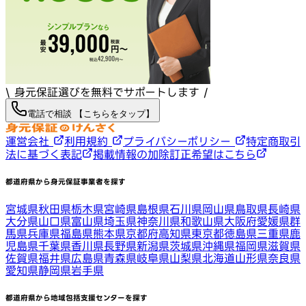
\ 身元保証選びを無料でサポートします /
電話で相談 【こちらをタップ】
運営会社
利用規約
プライバシーポリシー
特定商取引
法に基づく表記
掲載情報の加除訂正希望はこちら
都道府県から身元保証事業者を探す
宮城県
秋田県
栃木県
宮崎県
島根県
石川県
岡山県
鳥取県
長崎県
大分県
山口県
富山県
埼玉県
神奈川県
和歌山県
大阪府
愛媛県
群
馬県
兵庫県
福島県
熊本県
京都府
高知県
東京都
徳島県
三重県
鹿
児島県
千葉県
香川県
長野県
新潟県
茨城県
沖縄県
福岡県
滋賀県
佐賀県
福井県
広島県
青森県
岐阜県
山梨県
北海道
山形県
奈良県
愛知県
静岡県
岩手県
都道府県から地域包括支援センターを探す