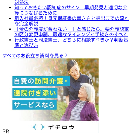
対処法
知っておきたい認知症のサイン：早期発見と適切な介
護につなげるために
新入社員必読！身元保証書の書き方と提出までの流れ
を完全解説
「今の介護度が合わない…」と感じたら。要介護認定
の区分変更申請、最適なタイミングと手続きのすべて
行政書士と司法書士、どちらに相談すべきか？判断基
準と選び方
すべてのお役立ち資料を見る
PR