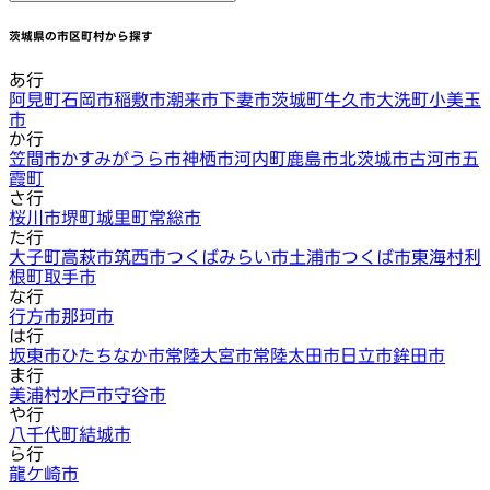
茨城県
の市区町村から探す
あ行
阿見町
石岡市
稲敷市
潮来市
下妻市
茨城町
牛久市
大洗町
小美玉
市
か行
笠間市
かすみがうら市
神栖市
河内町
鹿島市
北茨城市
古河市
五
霞町
さ行
桜川市
堺町
城里町
常総市
た行
大子町
高萩市
筑西市
つくばみらい市
土浦市
つくば市
東海村
利
根町
取手市
な行
行方市
那珂市
は行
坂東市
ひたちなか市
常陸大宮市
常陸太田市
日立市
鉾田市
ま行
美浦村
水戸市
守谷市
や行
八千代町
結城市
ら行
龍ケ崎市