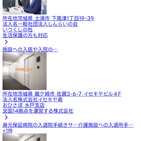
所在地
茨城県 土浦市 下高津1丁目19-39
法人名
一般社団法人しんらいの会
いつくしの杜
生活保護の方も対応
施設への入居や入院の…
所在地
茨城県 龍ケ崎市 佐貫3-6-7 イセキヤビル４F
法人名
株式会社イセキヤ寿
おひさぽ 水戸支店
全国14拠点を運営する株式会社
身元保証
病院の入退院手続きサ…
介護施設への入退所手…
+
1
件