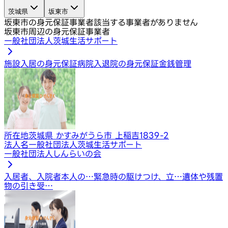
茨城県
坂東市
坂東市の身元保証事業者
該当する事業者がありません
坂東市周辺の身元保証事業者
一般社団法人茨城生活サポート
施設入居の身元保証
病院入退院の身元保証
金銭管理
所在地
茨城県 かすみがうら市 上稲吉1839-2
法人名
一般社団法人茨城生活サポート
一般社団法人しんらいの会
入居者、入院者本人の…
緊急時の駆けつけ、立…
遺体や残置
物の引き受…