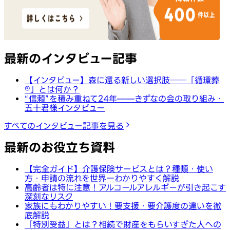
最新のインタビュー記事
【インタビュー】森に還る新しい選択肢──「循環葬
®︎」とは何か？
“信頼”を積み重ねて24年——きずなの会の取り組み・
五十君様インタビュー
すべてのインタビュー記事を見る
最新のお役立ち資料
【完全ガイド】介護保険サービスとは？種類・使い
方・申請の流れを世界一わかりやすく解説
高齢者は特に注意！アルコールアレルギーが引き起こす
深刻なリスク
家族にもわかりやすい！要支援・要介護度の違いを徹
底解説
「特別受益」とは？相続で財産をもらいすぎた人への