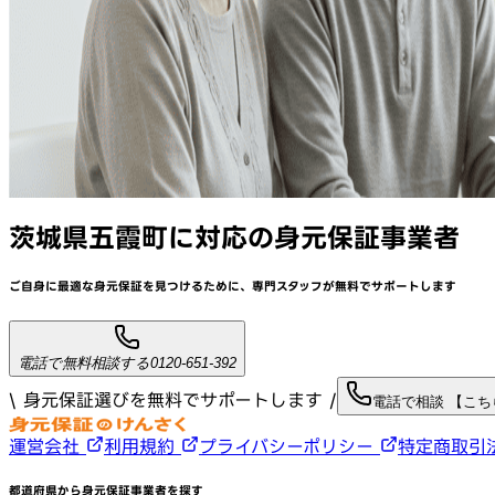
茨城県五霞町
に対応
の身元保証事業者
ご自身に最適な身元保証を見つけるために、
専門スタッフが
無料でサポート
します
電話で無料相談する
0120-651-392
\ 身元保証選びを無料でサポートします /
電話で相談 【こ
運営会社
利用規約
プライバシーポリシー
特定商取引
都道府県から身元保証事業者を探す