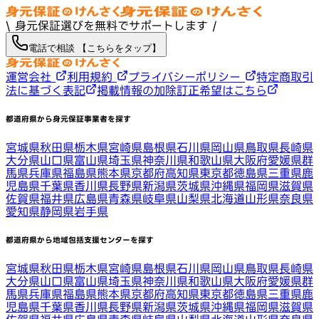
\ 身元保証選びを無料でサポートします /
電話で相談 【こちらをタップ】
運営会社
利用規約
プライバシーポリシー
特定商取引
法に基づく表記
掲載情報の加除訂正希望はこちら
都道府県から身元保証事業者を探す
宮城県
秋田県
栃木県
宮崎県
島根県
石川県
岡山県
鳥取県
長崎県
大分県
山口県
富山県
埼玉県
神奈川県
和歌山県
大阪府
愛媛県
群
馬県
兵庫県
福島県
熊本県
京都府
高知県
東京都
徳島県
三重県
鹿
児島県
千葉県
香川県
長野県
新潟県
茨城県
沖縄県
福岡県
滋賀県
佐賀県
福井県
広島県
青森県
岐阜県
山梨県
北海道
山形県
奈良県
愛知県
静岡県
岩手県
都道府県から地域包括支援センターを探す
宮城県
秋田県
栃木県
宮崎県
島根県
石川県
岡山県
鳥取県
長崎県
大分県
山口県
富山県
埼玉県
神奈川県
和歌山県
大阪府
愛媛県
群
馬県
兵庫県
福島県
熊本県
京都府
高知県
東京都
徳島県
三重県
鹿
児島県
千葉県
香川県
長野県
新潟県
茨城県
沖縄県
福岡県
滋賀県