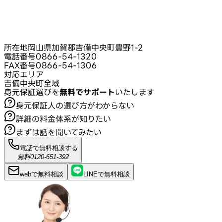
所在地
岡山県加賀郡吉備中央町豊野1-2
電話番号
0866-54-1320
FAX番号
0866-54-1306
対応エリア
吉備中央町全域
身元保証選びを
無料でサポート
いたします
身元保証人の選び方がわからない
詳細の料金体系が知りたい
まずは話を聞いてみたい
電話で無料相談する
無料
0120-651-392
webで
無料
相談
LINEで
無料
相談