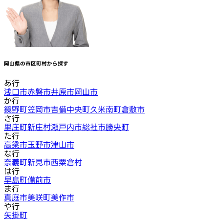
岡山県
の市区町村から探す
あ行
浅口市
赤磐市
井原市
岡山市
か行
鏡野町
笠岡市
吉備中央町
久米南町
倉敷市
さ行
里庄町
新庄村
瀬戸内市
総社市
勝央町
た行
高梁市
玉野市
津山市
な行
奈義町
新見市
西粟倉村
は行
早島町
備前市
ま行
真庭市
美咲町
美作市
や行
矢掛町