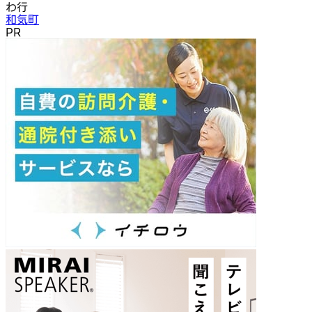
わ行
和気町
PR