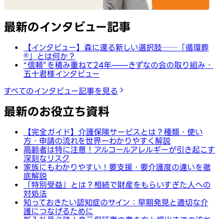
最新のインタビュー記事
【インタビュー】森に還る新しい選択肢──「循環葬
®︎」とは何か？
“信頼”を積み重ねて24年——きずなの会の取り組み・
五十君様インタビュー
すべてのインタビュー記事を見る
最新のお役立ち資料
【完全ガイド】介護保険サービスとは？種類・使い
方・申請の流れを世界一わかりやすく解説
高齢者は特に注意！アルコールアレルギーが引き起こす
深刻なリスク
家族にもわかりやすい！要支援・要介護度の違いを徹
底解説
「特別受益」とは？相続で財産をもらいすぎた人への
対処法
知っておきたい認知症のサイン：早期発見と適切な介
護につなげるために