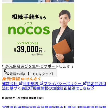
\ 身元保証選びを無料でサポートします /
電話で相談 【こちらをタップ】
運営会社
利用規約
プライバシーポリシー
特定商取引
法に基づく表記
掲載情報の加除訂正希望はこちら
都道府県から身元保証事業者を探す
宮城県
秋田県
栃木県
宮崎県
島根県
石川県
岡山県
鳥取県
長崎県