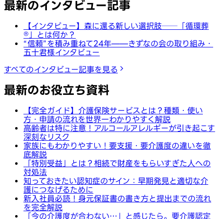
最新のインタビュー記事
【インタビュー】森に還る新しい選択肢──「循環葬
®︎」とは何か？
“信頼”を積み重ねて24年——きずなの会の取り組み・
五十君様インタビュー
すべてのインタビュー記事を見る
最新のお役立ち資料
【完全ガイド】介護保険サービスとは？種類・使い
方・申請の流れを世界一わかりやすく解説
高齢者は特に注意！アルコールアレルギーが引き起こす
深刻なリスク
家族にもわかりやすい！要支援・要介護度の違いを徹
底解説
「特別受益」とは？相続で財産をもらいすぎた人への
対処法
知っておきたい認知症のサイン：早期発見と適切な介
護につなげるために
新入社員必読！身元保証書の書き方と提出までの流れ
を完全解説
「今の介護度が合わない…」と感じたら。要介護認定