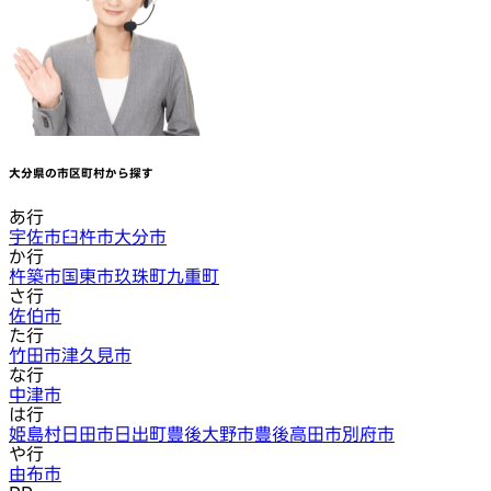
大分県
の市区町村から探す
あ行
宇佐市
臼杵市
大分市
か行
杵築市
国東市
玖珠町
九重町
さ行
佐伯市
た行
竹田市
津久見市
な行
中津市
は行
姫島村
日田市
日出町
豊後大野市
豊後高田市
別府市
や行
由布市