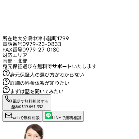
所在地
大分県中津市諸町1799
電話番号
0979-23-0833
FAX番号
0979-27-0180
対応エリア
南部・北部
身元保証選びを
無料でサポート
いたします
身元保証人の選び方がわからない
詳細の料金体系が知りたい
まずは話を聞いてみたい
電話で無料相談する
無料
0120-651-392
webで
無料
相談
LINEで
無料
相談