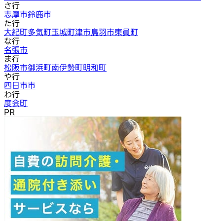
さ行
志摩市
鈴鹿市
た行
大紀町
多気町
玉城町
津市
鳥羽市
東員町
な行
名張市
ま行
松阪市
御浜町
南伊勢町
明和町
や行
四日市市
わ行
度会町
PR