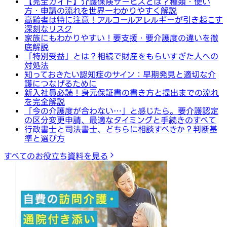
【完全ガイド】介護保険サービスとは？種類・使い
方・申請の流れを世界一わかりやすく解説
高齢者は特に注意！アルコールアレルギーが引き起こす
深刻なリスク
家族にもわかりやすい！要支援・要介護度の違いを徹
底解説
「特別受益」とは？相続で財産をもらいすぎた人への
対処法
知っておきたい認知症のサイン：早期発見と適切な介
護につなげるために
新入社員必読！身元保証書の書き方と提出までの流れ
を完全解説
「今の介護度が合わない…」と感じたら。要介護認定
の区分変更申請、最適なタイミングと手続きのすべて
行政書士と司法書士、どちらに相談すべきか？判断基
準と選び方
すべてのお役立ち資料を見る