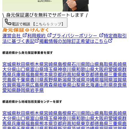
\ 身元保証選びを無料でサポートします /
電話で相談 【こちらをタップ】
運営会社
利用規約
プライバシーポリシー
特定商取引
法に基づく表記
掲載情報の加除訂正希望はこちら
都道府県から身元保証事業者を探す
宮城県
秋田県
栃木県
宮崎県
島根県
石川県
岡山県
鳥取県
長崎県
大分県
山口県
富山県
埼玉県
神奈川県
和歌山県
大阪府
愛媛県
群
馬県
兵庫県
福島県
熊本県
京都府
高知県
東京都
徳島県
三重県
鹿
児島県
千葉県
香川県
長野県
新潟県
茨城県
沖縄県
福岡県
滋賀県
佐賀県
福井県
広島県
青森県
岐阜県
山梨県
北海道
山形県
奈良県
愛知県
静岡県
岩手県
都道府県から地域包括支援センターを探す
宮城県
秋田県
栃木県
宮崎県
島根県
石川県
岡山県
鳥取県
長崎県
大分県
山口県
富山県
埼玉県
神奈川県
和歌山県
大阪府
愛媛県
群
馬県
兵庫県
福島県
熊本県
京都府
高知県
東京都
徳島県
三重県
鹿
児島県
千葉県
香川県
長野県
新潟県
茨城県
沖縄県
福岡県
滋賀県