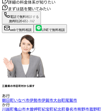
詳細の料金体系が知りたい
まずは話を聞いてみたい
電話で無料相談する
無料
0120-651-392
webで
無料
相談
LINEで
無料
相談
三重県
の市区町村から探す
あ行
朝日町
いなべ市
伊勢市
伊賀市
大台町
尾鷲市
か行
川越町
亀山市
木曽岬町
紀宝町
紀北町
桑名市
熊野市
菰野町