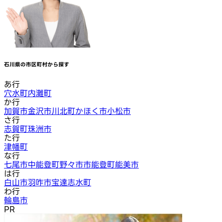
石川県
の市区町村から探す
あ行
穴水町
内灘町
か行
加賀市
金沢市
川北町
かほく市
小松市
さ行
志賀町
珠洲市
た行
津幡町
な行
七尾市
中能登町
野々市市
能登町
能美市
は行
白山市
羽咋市
宝達志水町
わ行
輪島市
PR