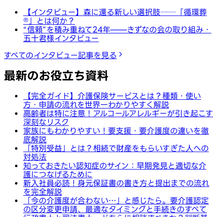
【インタビュー】森に還る新しい選択肢──「循環葬
®︎」とは何か？
“信頼”を積み重ねて24年——きずなの会の取り組み・
五十君様インタビュー
すべてのインタビュー記事を見る
最新のお役立ち資料
【完全ガイド】介護保険サービスとは？種類・使い
方・申請の流れを世界一わかりやすく解説
高齢者は特に注意！アルコールアレルギーが引き起こす
深刻なリスク
家族にもわかりやすい！要支援・要介護度の違いを徹
底解説
「特別受益」とは？相続で財産をもらいすぎた人への
対処法
知っておきたい認知症のサイン：早期発見と適切な介
護につなげるために
新入社員必読！身元保証書の書き方と提出までの流れ
を完全解説
「今の介護度が合わない…」と感じたら。要介護認定
の区分変更申請、最適なタイミングと手続きのすべて