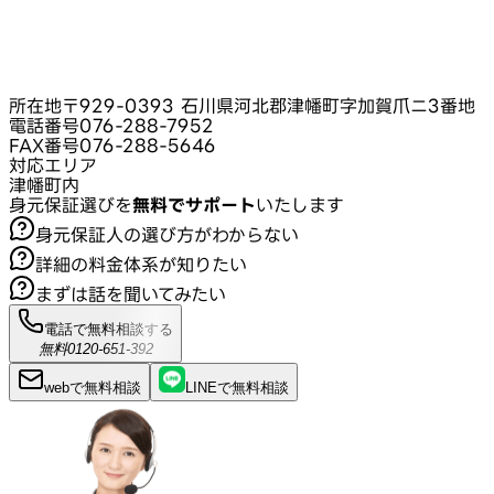
所在地
〒929-0393 石川県河北郡津幡町字加賀爪ニ3番地
電話番号
076-288-7952
FAX番号
076-288-5646
対応エリア
津幡町内
身元保証選びを
無料でサポート
いたします
身元保証人の選び方がわからない
詳細の料金体系が知りたい
まずは話を聞いてみたい
電話で無料相談する
無料
0120-651-392
webで
無料
相談
LINEで
無料
相談