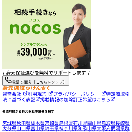
\ 身元保証選びを無料でサポートします /
電話で相談 【こちらをタップ】
運営会社
利用規約
プライバシーポリシー
特定商取引
法に基づく表記
掲載情報の加除訂正希望はこちら
都道府県から身元保証事業者を探す
宮城県
秋田県
栃木県
宮崎県
島根県
石川県
岡山県
鳥取県
長崎県
大分県
山口県
富山県
埼玉県
神奈川県
和歌山県
大阪府
愛媛県
群