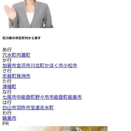
石川県
の市区町村から探す
あ行
穴水町
内灘町
か行
加賀市
金沢市
川北町
かほく市
小松市
さ行
志賀町
珠洲市
た行
津幡町
な行
七尾市
中能登町
野々市市
能登町
能美市
は行
白山市
羽咋市
宝達志水町
わ行
輪島市
PR