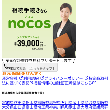
\ 身元保証選びを無料でサポートします /
電話で相談 【こちらをタップ】
運営会社
利用規約
プライバシーポリシー
特定商取引
法に基づく表記
掲載情報の加除訂正希望はこちら
都道府県から身元保証事業者を探す
宮城県
秋田県
栃木県
宮崎県
島根県
石川県
岡山県
鳥取県
長崎県
大分県
山口県
富山県
埼玉県
神奈川県
和歌山県
大阪府
愛媛県
群