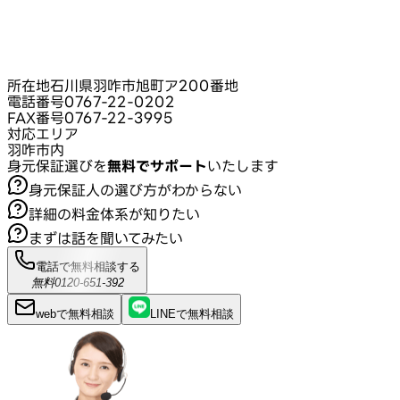
所在地
石川県羽咋市旭町ア200番地
電話番号
0767-22-0202
FAX番号
0767-22-3995
対応エリア
羽咋市内
身元保証選びを
無料でサポート
いたします
身元保証人の選び方がわからない
詳細の料金体系が知りたい
まずは話を聞いてみたい
電話で無料相談する
無料
0120-651-392
webで
無料
相談
LINEで
無料
相談