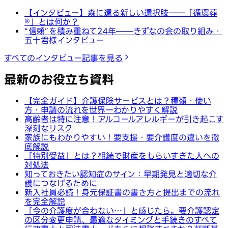
【インタビュー】森に還る新しい選択肢──「循環葬
®︎」とは何か？
“信頼”を積み重ねて24年——きずなの会の取り組み・
五十君様インタビュー
すべてのインタビュー記事を見る
最新のお役立ち資料
【完全ガイド】介護保険サービスとは？種類・使い
方・申請の流れを世界一わかりやすく解説
高齢者は特に注意！アルコールアレルギーが引き起こす
深刻なリスク
家族にもわかりやすい！要支援・要介護度の違いを徹
底解説
「特別受益」とは？相続で財産をもらいすぎた人への
対処法
知っておきたい認知症のサイン：早期発見と適切な介
護につなげるために
新入社員必読！身元保証書の書き方と提出までの流れ
を完全解説
「今の介護度が合わない…」と感じたら。要介護認定
の区分変更申請、最適なタイミングと手続きのすべて