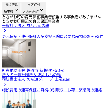
都道府県
市区町村
埼玉県
ときがわ町
ときがわ町の身元保証事業者
該当する事業者がありません
ときがわ町周辺の身元保証事業者
一般社団法人 あんしんの輪
身元保証・連帯保証
入院支援
入院に必要な品物のお…
+
3
件
所在地
埼玉県 越谷市 新越谷1-50-6
法人名
一般社団法人 あんしんの輪
司法書士法人 えん道グループ 上尾支店
施設費用の連帯保証
お身柄の引取り・お荷…
緊急時の連絡