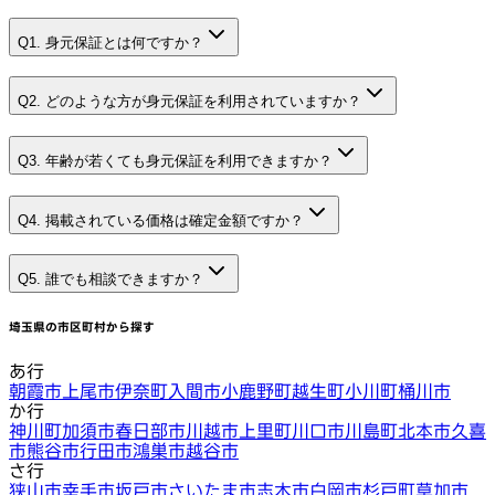
Q1. 身元保証とは何ですか？
Q2. どのような方が身元保証を利用されていますか？
Q3. 年齢が若くても身元保証を利用できますか？
Q4. 掲載されている価格は確定金額ですか？
Q5. 誰でも相談できますか？
埼玉県
の市区町村から探す
あ行
朝霞市
上尾市
伊奈町
入間市
小鹿野町
越生町
小川町
桶川市
か行
神川町
加須市
春日部市
川越市
上里町
川口市
川島町
北本市
久喜
市
熊谷市
行田市
鴻巣市
越谷市
さ行
狭山市
幸手市
坂戸市
さいたま市
志木市
白岡市
杉戸町
草加市