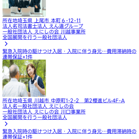
所在地
埼玉県 上尾市 本町６-12-11
法人名
司法書士法人 えん道グループ
一般社団法人 えにしの会 川越事業所
全国展開を行う一般社団法人
緊急入院時の駆けつけ
入居・入院に伴う身元…
費用滞納時の
連帯保証
+
1
件
所在地
埼玉県 川越市 中原町1-2-2 第2櫻進ビル4F-A
法人名
一般社団法人 えにしの会
一般社団法人 えにしの会 川口事業所
全国展開を行う一般社団法人
緊急入院時の駆けつけ
入居・入院に伴う身元…
費用滞納時の
連帯保証
+
1
件