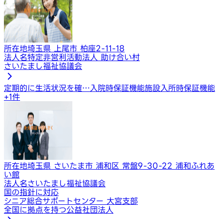
所在地
埼玉県 上尾市 柏座2-11-18
法人名
特定非営利活動法人 助け合い村
さいたまし福祉協議会
定期的に生活状況を確…
入院時保証機能
施設入所時保証機能
+
1
件
所在地
埼玉県 さいたま市 浦和区 常盤9-30-22 浦和ふれあ
い館
法人名
さいたまし福祉協議会
国の指針に対応
シニア総合サポートセンター 大宮支部
全国に拠点を持つ公益社団法人