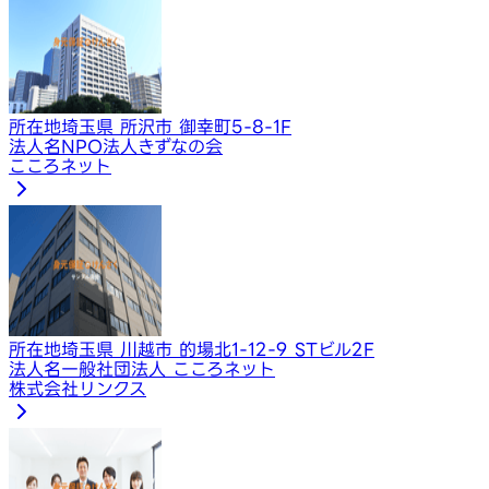
所在地
埼玉県 所沢市 御幸町5-8-1F
法人名
NPO法人きずなの会
こころネット
所在地
埼玉県 川越市 的場北1-12-9 STビル2F
法人名
一般社団法人 こころネット
株式会社リンクス