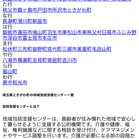
た行
秩父市
鶴ヶ島市
戸田市
所沢市
ときがわ町
な行
長瀞町
滑川町
新座市
は行
飯能市
蓮田市
鳩山町
羽生市
東松山市
東秩父村
日高市
ふじみ野
市
深谷市
富士見市
本庄市
ま行
松伏町
三芳町
皆野町
宮代町
三郷市
美里町
毛呂山町
や行
八潮市
横瀬町
吉見町
寄居町
吉川市
ら行
嵐山町
わ行
蕨市
和光市
埼玉県ときがわ町
の地域包括支援センター一覧
包括支援センターとは？
地域包括支援センターは、高齢者が住み慣れた地域で安心し
て暮らせるように支援する公的機関です。介護や健康、福
祉、権利擁護などに関する相談を受け付け、ケアマネジメン
トやサービス調整を行います。介護が必要になる前の段階か