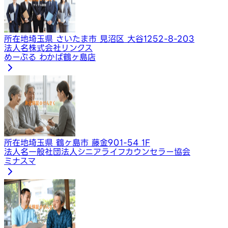
所在地
埼玉県 さいたま市 見沼区 大谷1252-8-203
法人名
株式会社リンクス
めーぷる わかば鶴ヶ島店
所在地
埼玉県 鶴ヶ島市 藤金901-54 1F
法人名
一般社団法人シニアライフカウンセラー協会
ミナスマ