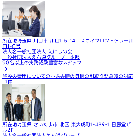
所在地
埼玉県 川口市 川口1-5-14 スカイフロントタワー川
口1-C号
法人名
一般社団法人 えにしの会
一般社団法人えん道グループ 本部
90名以上の実務経験豊富なスタッフ
施設の費用についての…
退去時の身柄の引取り
緊急時の対応
+
1
件
所在地
埼玉県 さいたま市 北区 東大成町1-489-1 日勝堂ビ
ル2F
法人名
一般社団法人えん道グループ