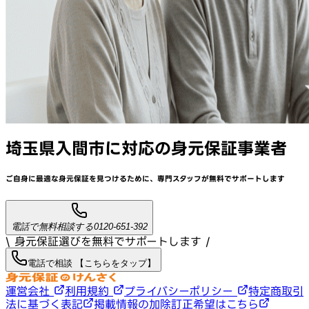
埼玉県入間市
に対応
の身元保証事業者
ご自身に最適な身元保証を見つけるために、
専門スタッフが
無料でサポート
します
電話で無料相談する
0120-651-392
\ 身元保証選びを無料でサポートします /
電話で相談 【こちらをタップ】
運営会社
利用規約
プライバシーポリシー
特定商取引
法に基づく表記
掲載情報の加除訂正希望はこちら