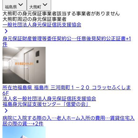
福島県
大熊町
大熊町の身元保証事業者
該当する事業者がありません
大熊町周辺の身元保証事業者
一般社団法人身元保証信託支援協会
身元保証
財産管理等委任契約公…
任意後見契約公正証書
+
1
件
所在地
福島県 福島市 三河南町１−２０ コラッセふくしま
6F
法人名
一般社団法人身元保証信託支援協会
福島身元保証支援センター「信愛の会」
病院に入院する際の入…
老人ホーム入所の費用…
賃貸住宅入
居の際の賃…
+
2
件