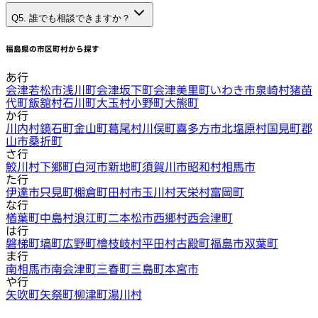
Q5. 誰でも相談できますか？
福島県
の市区町村から探す
あ行
会津若松市
浅川町
会津坂下町
会津美里町
いわき市
泉崎村
猪苗
代町
飯舘村
石川町
大玉村
小野町
大熊町
か行
川内村
鏡石町
金山町
葛尾村
川俣町
喜多方市
北塩原村
国見町
郡
山市
桑折町
さ行
鮫川村
下郷町
白河市
新地町
須賀川市
昭和村
相馬市
た行
伊達市
只見町
棚倉町
田村市
玉川村
天栄村
富岡町
な行
楢葉町
中島村
浪江町
二本松市
西郷村
西会津町
は行
磐梯町
塙町
広野町
檜枝岐村
平田村
古殿町
福島市
双葉町
ま行
南相馬市
南会津町
三春町
三島町
本宮市
や行
矢吹町
矢祭町
柳津町
湯川村