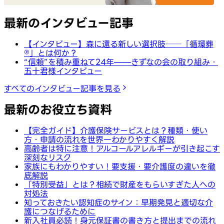
最新のインタビュー記事
【インタビュー】森に還る新しい選択肢──「循環葬
®︎」とは何か？
“信頼”を積み重ねて24年——きずなの会の取り組み・
五十君様インタビュー
すべてのインタビュー記事を見る
最新のお役立ち資料
【完全ガイド】介護保険サービスとは？種類・使い
方・申請の流れを世界一わかりやすく解説
高齢者は特に注意！アルコールアレルギーが引き起こす
深刻なリスク
家族にもわかりやすい！要支援・要介護度の違いを徹
底解説
「特別受益」とは？相続で財産をもらいすぎた人への
対処法
知っておきたい認知症のサイン：早期発見と適切な介
護につなげるために
新入社員必読！身元保証書の書き方と提出までの流れ