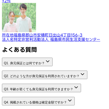
+
2
件
所在地
福島県郡山市安積町日出山4丁目156-3
法人名
特定非営利活動法人 福島県市民生活支援センター
よくある質問
Q1. 身元保証とは何ですか？
Q2. どのような方が身元保証を利用されていますか？
Q3. 年齢が若くても身元保証を利用できますか？
Q4. 掲載されている価格は確定金額ですか？