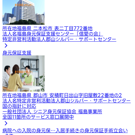
所在地
福島県 二本松市 表二丁目772番地
法人名
福島身元保証支援センター「信愛の会」
特定非営利活動法人郡山シルバー・サポートセンター
身元保証支援
所在地
福島県 郡山市 安積町日出山字旧屋敷22番地の2
法人名
特定非営利活動法人郡山シルバー・サポートセンター
国の指針に対応
一般社団法人 シニア身元保証協会 福島事業所
全国11箇所のサービス窓口展開中
病院への入院の身元保…
入居手続きの身元保証
手術立会い