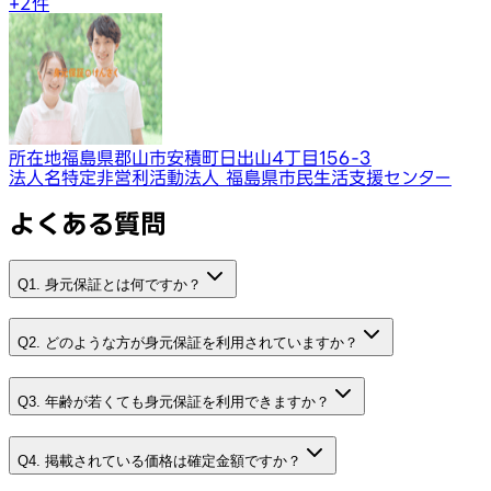
+
2
件
所在地
福島県郡山市安積町日出山4丁目156-3
法人名
特定非営利活動法人 福島県市民生活支援センター
よくある質問
Q1. 身元保証とは何ですか？
Q2. どのような方が身元保証を利用されていますか？
Q3. 年齢が若くても身元保証を利用できますか？
Q4. 掲載されている価格は確定金額ですか？