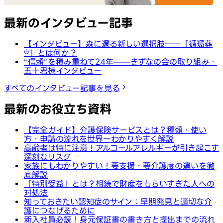
最新のインタビュー記事
【インタビュー】森に還る新しい選択肢──「循環葬
®︎」とは何か？
“信頼”を積み重ねて24年——きずなの会の取り組み・
五十君様インタビュー
すべてのインタビュー記事を見る
最新のお役立ち資料
【完全ガイド】介護保険サービスとは？種類・使い
方・申請の流れを世界一わかりやすく解説
高齢者は特に注意！アルコールアレルギーが引き起こす
深刻なリスク
家族にもわかりやすい！要支援・要介護度の違いを徹
底解説
「特別受益」とは？相続で財産をもらいすぎた人への
対処法
知っておきたい認知症のサイン：早期発見と適切な介
護につなげるために
新入社員必読！身元保証書の書き方と提出までの流れ