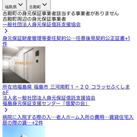
福島県
古殿町
古殿町の身元保証事業者
該当する事業者がありません
古殿町周辺の身元保証事業者
一般社団法人身元保証信託支援協会
身元保証
財産管理等委任契約公…
任意後見契約公正証書
+
1
件
所在地
福島県 福島市 三河南町１−２０ コラッセふくしま
6F
法人名
一般社団法人身元保証信託支援協会
福島身元保証支援センター「信愛の会」
病院に入院する際の入…
老人ホーム入所の費用…
賃貸住宅入
居の際の賃…
+
2
件