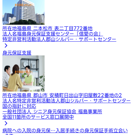
所在地
福島県 二本松市 表二丁目772番地
法人名
福島身元保証支援センター「信愛の会」
特定非営利活動法人郡山シルバー・サポートセンター
身元保証支援
所在地
福島県 郡山市 安積町日出山字旧屋敷22番地の2
法人名
特定非営利活動法人郡山シルバー・サポートセンター
国の指針に対応
一般社団法人 シニア身元保証協会 福島事業所
全国11箇所のサービス窓口展開中
病院への入院の身元保…
入居手続きの身元保証
手術立会い