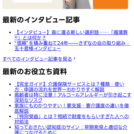
最新のインタビュー記事
【インタビュー】森に還る新しい選択肢──「循環葬
®︎」とは何か？
“信頼”を積み重ねて24年——きずなの会の取り組み・
五十君様インタビュー
すべてのインタビュー記事を見る
最新のお役立ち資料
【完全ガイド】介護保険サービスとは？種類・使い
方・申請の流れを世界一わかりやすく解説
高齢者は特に注意！アルコールアレルギーが引き起こす
深刻なリスク
家族にもわかりやすい！要支援・要介護度の違いを徹
底解説
「特別受益」とは？相続で財産をもらいすぎた人への
対処法
知っておきたい認知症のサイン：早期発見と適切な介
護につなげるために