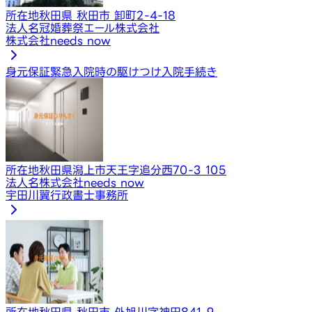
所在地
秋田県 秋田市 卸町2-4-18
法人名
冠婚葬祭エール株式会社
株式会社needs now
身元保証
緊急入院時の駆けつけ
入院手続き
所在地
秋田県潟上市天王字追分西70-3 105
法人名
株式会社needs now
宇田川翼行政書士事務所
所在地
秋田県 秋田市 外旭川字神田841-9