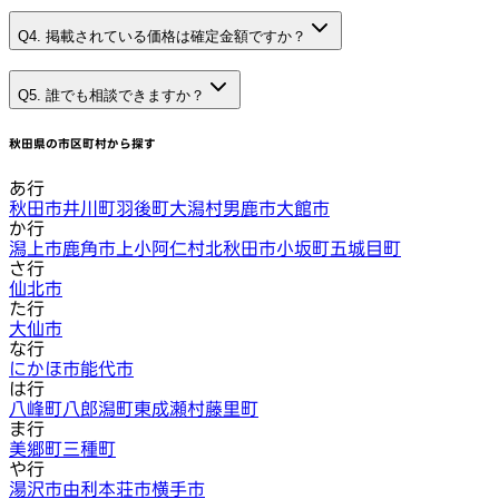
Q4. 掲載されている価格は確定金額ですか？
Q5. 誰でも相談できますか？
秋田県
の市区町村から探す
あ行
秋田市
井川町
羽後町
大潟村
男鹿市
大館市
か行
潟上市
鹿角市
上小阿仁村
北秋田市
小坂町
五城目町
さ行
仙北市
た行
大仙市
な行
にかほ市
能代市
は行
八峰町
八郎潟町
東成瀬村
藤里町
ま行
美郷町
三種町
や行
湯沢市
由利本荘市
横手市