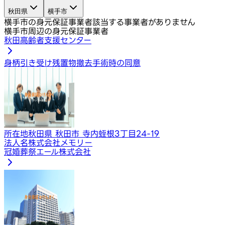
秋田県
横手市
横手市の身元保証事業者
該当する事業者がありません
横手市周辺の身元保証事業者
秋田高齢者支援センター
身柄引き受け
残置物撤去
手術時の同意
所在地
秋田県 秋田市 寺内蛭根3丁目24-19
法人名
株式会社メモリー
冠婚葬祭エール株式会社