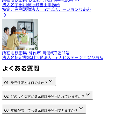
法人名
宇田川翼行政書士事務所
特定非営利活動法人 eナビステーションりあん
所在地
秋田県 能代市 清助町2番11号
法人名
特定非営利活動法人 eナビステーションりあん
よくある質問
Q1. 身元保証とは何ですか？
Q2. どのような方が身元保証を利用されていますか？
Q3. 年齢が若くても身元保証を利用できますか？