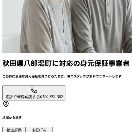
秋田県八郎潟町
に対応
の身元保証事業者
ご自身に最適な身元保証を見つけるために、
専門スタッフが
無料でサポート
します
電話で無料相談する
0120-651-392
地域から探す
都道府県
市区町村