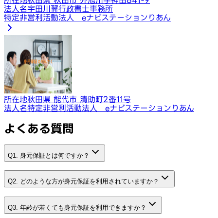
法人名
宇田川翼行政書士事務所
特定非営利活動法人 eナビステーションりあん
所在地
秋田県 能代市 清助町2番11号
法人名
特定非営利活動法人 eナビステーションりあん
よくある質問
Q1. 身元保証とは何ですか？
Q2. どのような方が身元保証を利用されていますか？
Q3. 年齢が若くても身元保証を利用できますか？