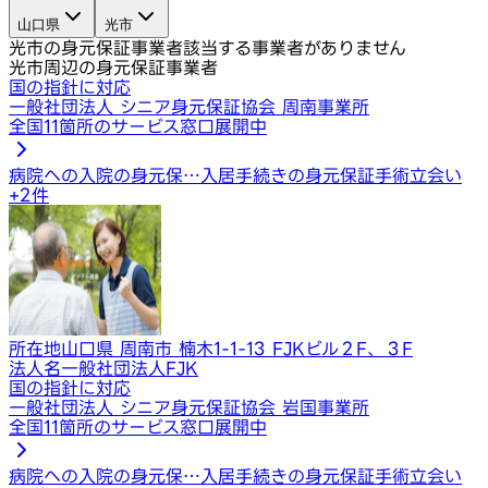
山口県
光市
光市の身元保証事業者
該当する事業者がありません
光市周辺の身元保証事業者
国の指針に対応
一般社団法人 シニア身元保証協会 周南事業所
全国11箇所のサービス窓口展開中
病院への入院の身元保…
入居手続きの身元保証
手術立会い
+
2
件
所在地
山口県 周南市 楠木1-1-13 FJKビル２F、３F
法人名
一般社団法人FJK
国の指針に対応
一般社団法人 シニア身元保証協会 岩国事業所
全国11箇所のサービス窓口展開中
病院への入院の身元保…
入居手続きの身元保証
手術立会い