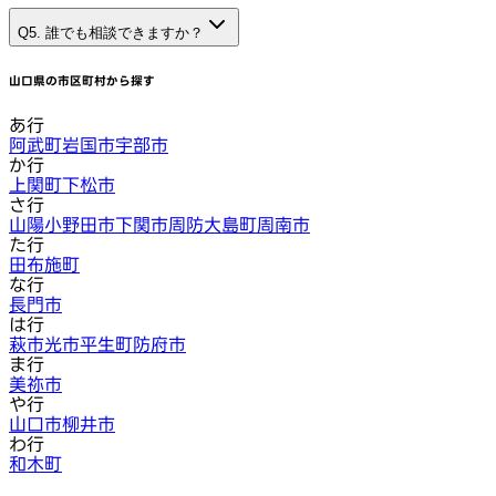
Q5. 誰でも相談できますか？
山口県
の市区町村から探す
あ行
阿武町
岩国市
宇部市
か行
上関町
下松市
さ行
山陽小野田市
下関市
周防大島町
周南市
た行
田布施町
な行
長門市
は行
萩市
光市
平生町
防府市
ま行
美祢市
や行
山口市
柳井市
わ行
和木町