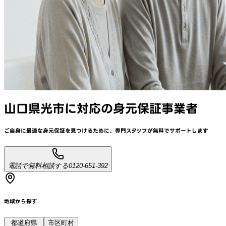
山口県光市
に対応
の身元保証事業者
ご自身に最適な身元保証を見つけるために、
専門スタッフが
無料でサポート
します
電話で無料相談する
0120-651-392
地域から探す
都道府県
市区町村