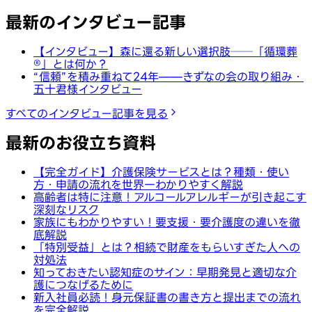
最新のインタビュー記事
【インタビュー】森に還る新しい選択肢──「循環葬
®︎」とは何か？
“信頼”を積み重ねて24年——きずなの会の取り組み・
五十君様インタビュー
すべてのインタビュー記事を見る
最新のお役立ち資料
【完全ガイド】介護保険サービスとは？種類・使い
方・申請の流れを世界一わかりやすく解説
高齢者は特に注意！アルコールアレルギーが引き起こす
深刻なリスク
家族にもわかりやすい！要支援・要介護度の違いを徹
底解説
「特別受益」とは？相続で財産をもらいすぎた人への
対処法
知っておきたい認知症のサイン：早期発見と適切な介
護につなげるために
新入社員必読！身元保証書の書き方と提出までの流れ
を完全解説