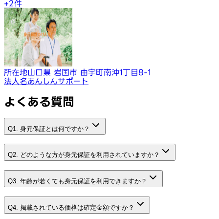
+
2
件
所在地
山口県 岩国市 由宇町南沖1丁目8-1
法人名
あんしんサポート
よくある質問
Q1. 身元保証とは何ですか？
Q2. どのような方が身元保証を利用されていますか？
Q3. 年齢が若くても身元保証を利用できますか？
Q4. 掲載されている価格は確定金額ですか？