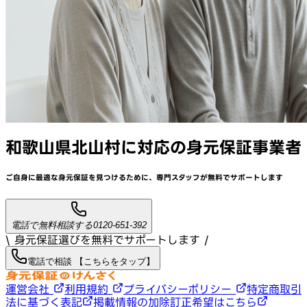
和歌山県北山村
に対応
の身元保証事業者
ご自身に最適な身元保証を見つけるために、
専門スタッフが
無料でサポート
します
電話で無料相談する
0120-651-392
\ 身元保証選びを無料でサポートします /
電話で相談 【こちらをタップ】
運営会社
利用規約
プライバシーポリシー
特定商取引
法に基づく表記
掲載情報の加除訂正希望はこちら