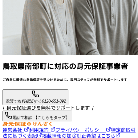
鳥取県南部町
に対応
の身元保証事業者
ご自身に最適な身元保証を見つけるために、
専門スタッフが
無料でサポート
します
電話で無料相談する
0120-651-392
\ 身元保証選びを無料でサポートします /
電話で相談 【こちらをタップ】
運営会社
利用規約
プライバシーポリシー
特定商取引
法に基づく表記
掲載情報の加除訂正希望はこちら