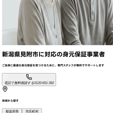
新潟県見附市
に対応
の身元保証事業者
ご自身に最適な身元保証を見つけるために、
専門スタッフが
無料でサポート
します
電話で無料相談する
0120-651-392
地域から探す
都道府県
市区町村