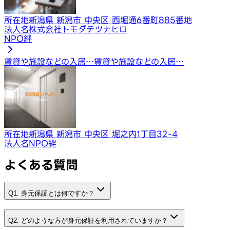
所在地
新潟県 新潟市 中央区 西堀通6番町885番地
法人名
株式会社トモダテツナヒロ
NPO絆
賃貸や施設などの入居…
賃貸や施設などの入居…
所在地
新潟県 新潟市 中央区 堀之内1丁目32-4
法人名
NPO絆
よくある質問
Q1. 身元保証とは何ですか？
Q2. どのような方が身元保証を利用されていますか？