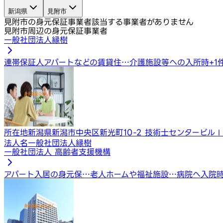
新潟県
見附市
見附市の身元保証事業者
該当する事業者がありません
見附市周辺の身元保証事業者
一般社団法人縁樹
連帯保証人
アパートなどの賃貸住…
介護施設等への入所時
+
1
所在地
新潟県新潟市中央区新光町10-2 技術士センタービルⅠ
法人名
一般社団法人縁樹
一般社団法人 高齢者支援機構
アパート入居の身元保…
老人ホームや福祉施設…
病院へ入院