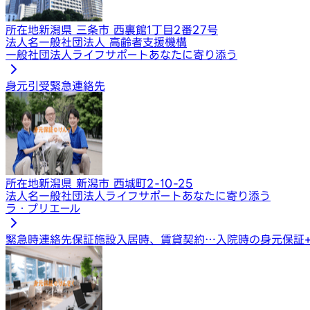
所在地
新潟県 三条市 西裏館1丁目2番27号
法人名
一般社団法人 高齢者支援機構
一般社団法人ライフサポートあなたに寄り添う
身元引受
緊急連絡先
所在地
新潟県 新潟市 西城町2-10-25
法人名
一般社団法人ライフサポートあなたに寄り添う
ラ・プリエール
緊急時連絡先保証
施設入居時、賃貸契約…
入院時の身元保証