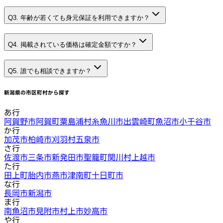
Q3. 年齢が若くても身元保証を利用できますか？
Q4. 掲載されている価格は確定金額ですか？
Q5. 誰でも相談できますか？
新潟県
の市区町村から探す
あ行
阿賀野市
阿賀町
粟島浦村
糸魚川市
出雲崎町
魚沼市
小千谷市
か行
加茂市
柏崎市
刈羽村
五泉市
さ行
佐渡市
三条市
新発田市
聖籠町
関川村
上越市
た行
田上町
胎内市
燕市
津南町
十日町市
な行
長岡市
新潟市
ま行
南魚沼市
見附市
村上市
妙高市
や行