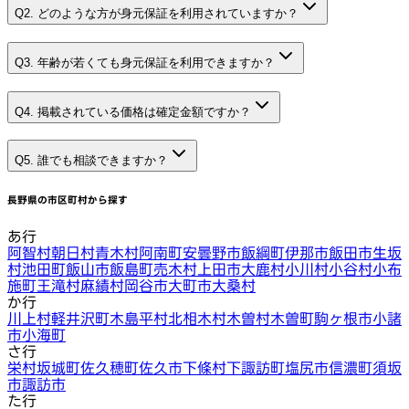
Q2. どのような方が身元保証を利用されていますか？
Q3. 年齢が若くても身元保証を利用できますか？
Q4. 掲載されている価格は確定金額ですか？
Q5. 誰でも相談できますか？
長野県
の市区町村から探す
あ行
阿智村
朝日村
青木村
阿南町
安曇野市
飯綱町
伊那市
飯田市
生坂
村
池田町
飯山市
飯島町
売木村
上田市
大鹿村
小川村
小谷村
小布
施町
王滝村
麻績村
岡谷市
大町市
大桑村
か行
川上村
軽井沢町
木島平村
北相木村
木曽村
木曽町
駒ヶ根市
小諸
市
小海町
さ行
栄村
坂城町
佐久穂町
佐久市
下條村
下諏訪町
塩尻市
信濃町
須坂
市
諏訪市
た行