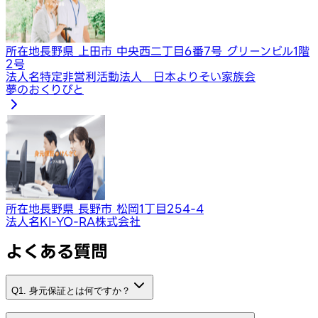
所在地
長野県 上田市 中央西二丁目6番7号 グリーンビル1階
2号
法人名
特定非営利活動法人 日本よりそい家族会
夢のおくりびと
所在地
長野県 長野市 松岡1丁目254-4
法人名
KI-YO-RA株式会社
よくある質問
Q1. 身元保証とは何ですか？