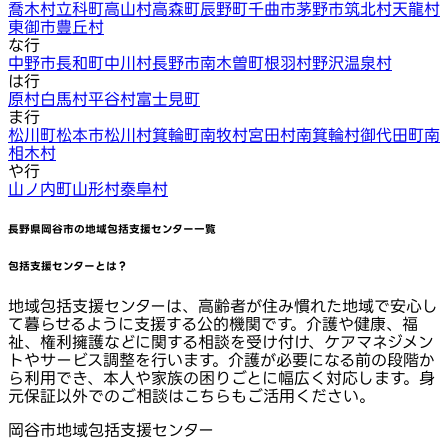
喬木村
立科町
高山村
高森町
辰野町
千曲市
茅野市
筑北村
天龍村
東御市
豊丘村
な行
中野市
長和町
中川村
長野市
南木曽町
根羽村
野沢温泉村
は行
原村
白馬村
平谷村
富士見町
ま行
松川町
松本市
松川村
箕輪町
南牧村
宮田村
南箕輪村
御代田町
南
相木村
や行
山ノ内町
山形村
泰阜村
長野県岡谷市
の地域包括支援センター一覧
包括支援センターとは？
地域包括支援センターは、高齢者が住み慣れた地域で安心し
て暮らせるように支援する公的機関です。介護や健康、福
祉、権利擁護などに関する相談を受け付け、ケアマネジメン
トやサービス調整を行います。介護が必要になる前の段階か
ら利用でき、本人や家族の困りごとに幅広く対応します。身
元保証以外でのご相談はこちらもご活用ください。
岡谷市地域包括支援センター