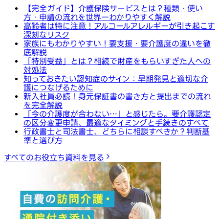
【完全ガイド】介護保険サービスとは？種類・使い
方・申請の流れを世界一わかりやすく解説
高齢者は特に注意！アルコールアレルギーが引き起こす
深刻なリスク
家族にもわかりやすい！要支援・要介護度の違いを徹
底解説
「特別受益」とは？相続で財産をもらいすぎた人への
対処法
知っておきたい認知症のサイン：早期発見と適切な介
護につなげるために
新入社員必読！身元保証書の書き方と提出までの流れ
を完全解説
「今の介護度が合わない…」と感じたら。要介護認定
の区分変更申請、最適なタイミングと手続きのすべて
行政書士と司法書士、どちらに相談すべきか？判断基
準と選び方
すべてのお役立ち資料を見る