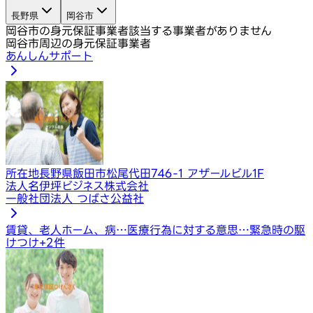
長野県
岡谷市
岡谷市の身元保証事業者
該当する事業者がありません
岡谷市周辺の身元保証事業者
あんしんサポート
所在地
長野県飯田市松尾代田746-1 アザールビル1F
法人名
伊坪ビジネス株式会社
一般社団法人 つばさ公益社
賃貸、老人ホーム、病…
医療行為に対する意思…
緊急時の駆
けつけ
+
2
件