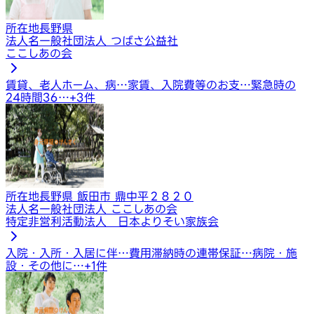
所在地
長野県
法人名
一般社団法人 つばさ公益社
ここしあの会
賃貸、老人ホーム、病…
家賃、入院費等のお支…
緊急時の
24時間36…
+
3
件
所在地
長野県 飯田市 鼎中平２８２０
法人名
一般社団法人 ここしあの会
特定非営利活動法人 日本よりそい家族会
入院・入所・入居に伴…
費用滞納時の連帯保証…
病院・施
設・その他に…
+
1
件