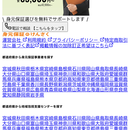
\ 身元保証選びを無料でサポートします /
電話で相談 【こちらをタップ】
運営会社
利用規約
プライバシーポリシー
特定商取引
法に基づく表記
掲載情報の加除訂正希望はこちら
都道府県から身元保証事業者を探す
宮城県
秋田県
栃木県
宮崎県
島根県
石川県
岡山県
鳥取県
長崎県
大分県
山口県
富山県
埼玉県
神奈川県
和歌山県
大阪府
愛媛県
群
馬県
兵庫県
福島県
熊本県
京都府
高知県
東京都
徳島県
三重県
鹿
児島県
千葉県
香川県
長野県
新潟県
茨城県
沖縄県
福岡県
滋賀県
佐賀県
福井県
広島県
青森県
岐阜県
山梨県
北海道
山形県
奈良県
愛知県
静岡県
岩手県
都道府県から地域包括支援センターを探す
宮城県
秋田県
栃木県
宮崎県
島根県
石川県
岡山県
鳥取県
長崎県
大分県
山口県
富山県
埼玉県
神奈川県
和歌山県
大阪府
愛媛県
群
馬県
兵庫県
福島県
熊本県
京都府
高知県
東京都
徳島県
三重県
鹿