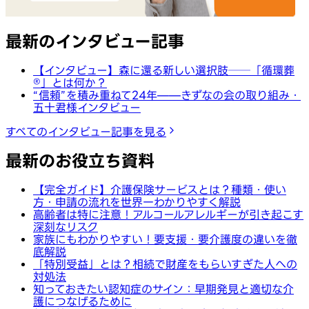
最新のインタビュー記事
【インタビュー】森に還る新しい選択肢──「循環葬
®︎」とは何か？
“信頼”を積み重ねて24年——きずなの会の取り組み・
五十君様インタビュー
すべてのインタビュー記事を見る
最新のお役立ち資料
【完全ガイド】介護保険サービスとは？種類・使い
方・申請の流れを世界一わかりやすく解説
高齢者は特に注意！アルコールアレルギーが引き起こす
深刻なリスク
家族にもわかりやすい！要支援・要介護度の違いを徹
底解説
「特別受益」とは？相続で財産をもらいすぎた人への
対処法
知っておきたい認知症のサイン：早期発見と適切な介
護につなげるために