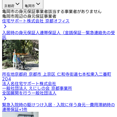
京都府
亀岡市
亀岡市の身元保証事業者
該当する事業者がありません
亀岡市周辺の身元保証事業者
住宅サポート株式会社 京都オフィス
入居時の身元保証人
連帯保証人（金銭保証…
緊急連絡先の受
託
所在地
京都府 京都市 上京区 仁和寺街道七本松東入二番町
204
法人名
住宅サポート株式会社
一般社団法人 えにしの会 京都事業所
全国展開を行う一般社団法人
緊急入院時の駆けつけ
入居・入院に伴う身元…
費用滞納時の
連帯保証
+
1
件