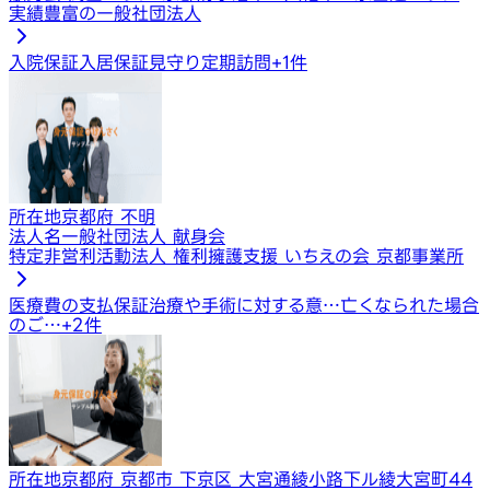
実績豊富の一般社団法人
入院保証
入居保証
見守り定期訪問
+
1
件
所在地
京都府 不明
法人名
一般社団法人 献身会
特定非営利活動法人 権利擁護支援 いちえの会 京都事業所
医療費の支払保証
治療や手術に対する意…
亡くなられた場合
のご…
+
2
件
所在地
京都府 京都市 下京区 大宮通綾小路下ル綾大宮町44