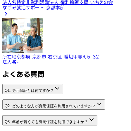
法人名
特定非営利活動法人 権利擁護支援 いちえの会
なごみ就活サポート 京都本部
所在地
京都府 京都市 右京区 嵯峨甲塚町5-32
法人名
-
よくある質問
Q1. 身元保証とは何ですか？
Q2. どのような方が身元保証を利用されていますか？
Q3. 年齢が若くても身元保証を利用できますか？