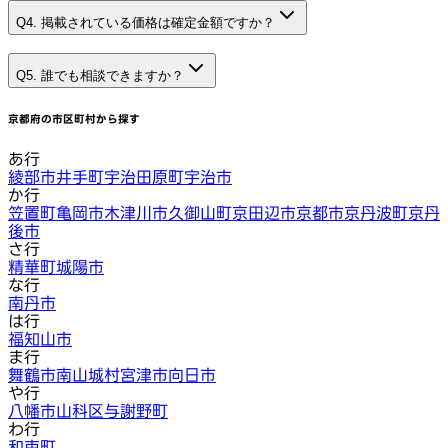
Q4. 掲載されている価格は確定金額ですか？
Q5. 誰でも相談できますか？
京都府
の市区町村から探す
あ行
綾部市
井手町
宇治田原町
宇治市
か行
笠置町
亀岡市
木津川市
久御山町
京田辺市
京都市
京丹波町
京丹
後市
さ行
精華町
城陽市
な行
南丹市
は行
福知山市
ま行
舞鶴市
南山城村
宮津市
向日市
や行
八幡市
山科区
与謝野町
わ行
和束町