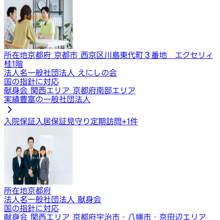
所在地
京都府 京都市 西京区川島東代町３番地 エクセリィ
桂1階
法人名
一般社団法人 えにしの会
国の指針に対応
献身会 関西エリア 京都府南部エリア
実績豊富の一般社団法人
入院保証
入居保証
見守り定期訪問
+
1
件
所在地
京都府
法人名
一般社団法人 献身会
国の指針に対応
献身会 関西エリア 京都府宇治市・八幡市・京田辺エリア